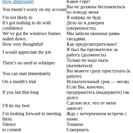
How distressing!
Какое горе!
Вы не должны беспокоиться
You mustn’t worry on my account
по поводу меня
I’m not likely to
Я навряд ли буду
It’s got nothing to do with
Дело не в доверии
confidence
(уверенности).
We’ve got the windows frames
Мы забили оконные рамы
nailed down.
гвоздями.
How very thoughtful!
Как предусмотрительно!
Я был бы признателен за
I would appreciate the job
работу (должность)
Только не надо ныть
There’s no need to whimper
(жаловаться)
Вы можете сразу приступать (к
You can start immediately
работе)
On a month’s trial
Испытательный срок — месяц
Если Вы, конечно,
If you last that long
продержитесь (выдержите) так
долго
Сделаю все, что от меня
I’ll do my best
зависит.
I’m looking forward to meeting
Жду с нетерпением встречи с
them.
ними.
Silence
Тишина
to commit
Совершать