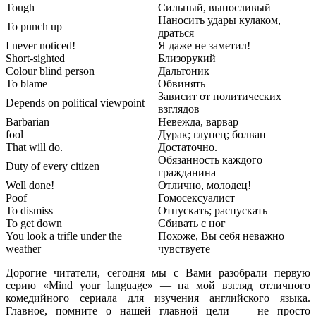
Tough
Сильный, выносливый
Наносить удары кулаком,
To punch up
драться
I never noticed!
Я даже не заметил!
Short-sighted
Близорукий
Colour blind person
Дальтоник
To blame
Обвинять
Зависит от политических
Depends on political viewpoint
взглядов
Barbarian
Невежда, варвар
fool
Дурак; глупец; болван
That will do.
Достаточно.
Обязанность каждого
Duty of every citizen
гражданина
Well done!
Отлично, молодец!
Poof
Гомосексуалист
To dismiss
Отпускать; распускать
To get down
Сбивать с ног
You look a trifle under the
Похоже, Вы себя неважно
weather
чувствуете
Дорогие читатели, сегодня мы с Вами разобрали первую
серию «Mind your language» — на мой взгляд отличного
комедийного сериала для изучения английского языка.
Главное, помните о нашей главной цели — не просто