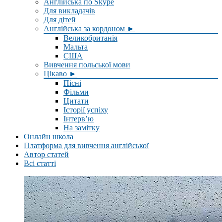
Англійська по Skype
Для викладачів
Для дітей
Англійська за кордоном ►
Великобританія
Мальта
США
Вивчення польської мови
Цікаво ►
Пісні
Фільми
Цитати
Історії успіху
Інтерв’ю
На замітку
Онлайн школа
Платформа для вивчення англійської
Автор статей
Всі статті