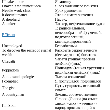
I’ll take a note
Я запишу
I haven’t the faintest idea
Я без малейшего понятия
Needle work class
Урок рукоделия
It doesn’t matter
Это не имеет значения
A shepherd
Пастух
A tanker
Танкер, нефтеналивное судно
1) рациональный,
целесообразный 2) умелый,
Efficient
подготовленный,
квалифицированный
Unemployed
Безработный
To discover the secret of eternal
Раскрыть секрет вечного
wealth
(бессмертного) богатства
Чапати (тонкая пресная
Chapatti
лепёшка) (инд.)
Поппадум (тонкая хрустящая
Poppadom
индийская лепёшка) (инд.)
A thousand apologies
Тысяча извинений
I complied
Я послушался, подчинился
Суть, сущность, истинный
The gist
смысл
A countryman
Земляк, соотечественник
Я сикх. (Си́кхи (на языке
хинди «сикх» «ученик»)
I’m Sikh
народ, проживающий в