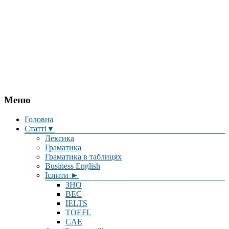
Меню
Головна
Статті▼
Лексика
Граматика
Граматика в таблицях
Business English
Іспити ►
ЗНО
BEC
IELTS
TOEFL
CAE