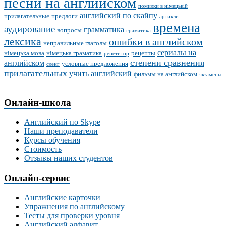
песни на английском
помилки в німецькій
английский по скайпу
прилагательные
предлоги
артикли
времена
аудирование
грамматика
вопросы
граматика
лексика
ошибки в английском
неправильные глаголы
сериалы на
німецька мова
німецька граматика
рецепты
репетитор
степени сравнения
английском
условные предложения
сленг
прилагательных
учить английский
фильмы на английском
экзамены
Онлайн-школа
Английский по Skype
Наши преподаватели
Курсы обучения
Стоимость
Отзывы наших студентов
Онлайн-сервис
Английские карточки
Упражнения по английскому
Тесты для проверки уровня
Английский алфавит