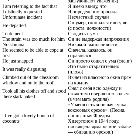
заслуживают уважения)
I am referring to the fact that
Я имею ввиду, что
I distinctly requested
Я определенно просила
Unfortunate incident
Несчастный случай
Он умер, скончался или ушел
He departed
(с поста, должности)
To dement
Сводить с ума
The strain was too much for him
Он не выдержал напряжения
No stamina
Никакой выносливости
He seemed to be able to cope at
Сначала, казалось, он
first
справлялся
He just snapped
Он просто сошел с ума (сленг)
Это было отвратительно
It was really disgusting
(плохо)
Climbed out of the classroom
Вылез из классного окна прям
window and on to the roof
на крышу
Снял с себя всю одежду и
Took all his clothes off and stood
стоял там совершенно голым
there stark naked
(в чем мать родила)
«У меня есть хорошая кучка
кокосовых орехов». (Песня,
“I’ve got a lovely bunch of
написанная Фредом
coconuts”
Хизертоном в 1944 году,
посвящена ярмарочной забаве
— сбиванию орехов.)