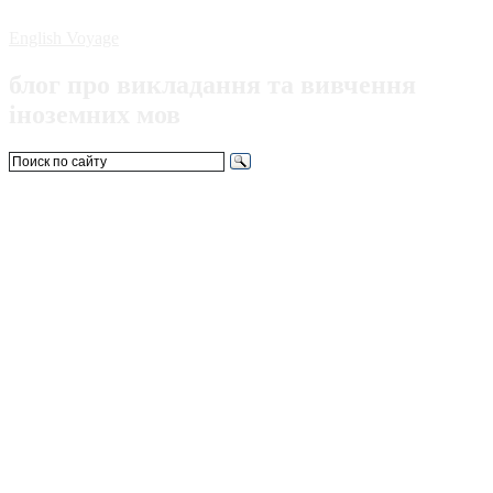
English Voyage
блог про викладання та вивчення
іноземних мов