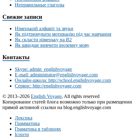
Неправильные глаголы
Свежие записи
Німецький алфавіт та звуки
Як підтримувати мотивацію під час навчання
Як скласти німецьку на В2
Як швидше вивчити іноземну мову
Контакты
Skype: admin_englishvoyage
E-mail: administrator@englishvoyage.com
Онлайн-школа: http://school.englishvoyage.com
Сервис: http://englishvoyage.com
© 2013–2026
English Voyage
, All rights reserved
Копирование статей блога возможно только при размещении
прямой активной ссылки на blog.englishvoyage.com
Лексика
Грамматика
Граматика в таблицях
Іспити