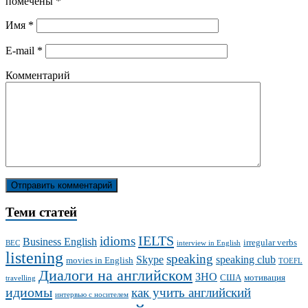
помечены
*
Имя
*
E-mail
*
Комментарий
Теми статей
IELTS
idioms
Business English
irregular verbs
BEC
interview in English
listening
speaking
Skype
speaking club
movies in English
TOEFL
Диалоги на английском
ЗНО
США
мотивация
travelling
идиомы
как учить английский
интервью с носителем