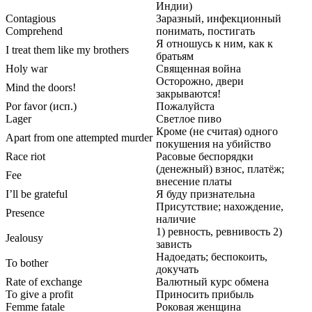
Индии)
Contagious
Заразный, инфекционный
Comprehend
понимать, постигать
Я отношусь к ним, как к
I treat them like my brothers
братьям
Holy war
Священная война
Осторожно, двери
Mind the doors!
закрываются!
Por favor (исп.)
Пожалуйста
Lager
Светлое пиво
Кроме (не считая) одного
Apart from one attempted murder
покушения на убийство
Race riot
Расовые беспорядки
(денежный) взнос, платёж;
Fee
внесение платы
I’ll be grateful
Я буду признательна
Присутствие; нахождение,
Presence
наличие
1) ревность, ревнивость 2)
Jealousy
зависть
Надоедать; беспокоить,
To bother
докучать
Rate of exchange
Валютный курс обмена
To give a profit
Приносить прибыль
Femme fatale
Роковая женщина