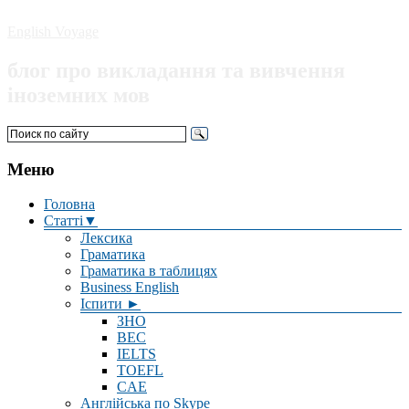
English Voyage
блог про викладання та вивчення
іноземних мов
Меню
Головна
Статті▼
Лексика
Граматика
Граматика в таблицях
Business English
Іспити ►
ЗНО
BEC
IELTS
TOEFL
CAE
Англійська по Skype