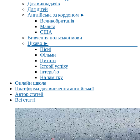
Для викладачів
Для дітей
Англійська за кордоном ►
Великобританія
Мальта
США
Вивчення польської мови
Цікаво ►
Пісні
Фільми
Цитати
Історії успіху
Інтерв’ю
На замітку
Онлайн школа
Платформа для вивчення англійської
Автор статей
Всі статті