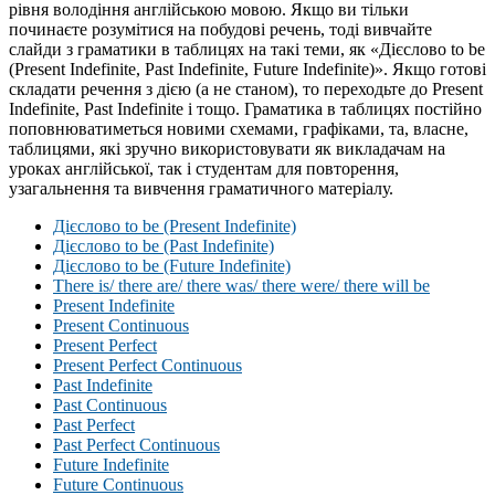
рівня володіння англійською мовою. Якщо ви тільки
починаєте розумітися на побудові речень, тоді вивчайте
слайди з граматики в таблицях на такі теми, як «Дієслово to be
(Present Indefinite, Past Indefinite, Future Indefinite)». Якщо готові
складати речення з дією (а не станом), то переходьте до Present
Indefinite, Past Indefinite і тощо. Граматика в таблицях постійно
поповнюватиметься новими схемами, графіками, та, власне,
таблицями, які зручно використовувати як викладачам на
уроках англійської, так і студентам для повторення,
узагальнення та вивчення граматичного матеріалу.
Дієслово to be (Present Indefinite)
Дієслово to be (Past Indefinite)
Дієслово to be (Future Indefinite)
There is/ there are/ there was/ there were/ there will be
Present Indefinite
Present Continuous
Present Perfect
Present Perfect Continuous
Past Indefinite
Past Continuous
Past Perfect
Past Perfect Continuous
Future Indefinite
Future Continuous