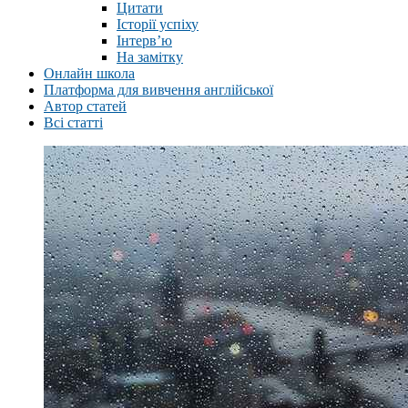
Цитати
Історії успіху
Інтерв’ю
На замітку
Онлайн школа
Платформа для вивчення англійської
Автор статей
Всі статті