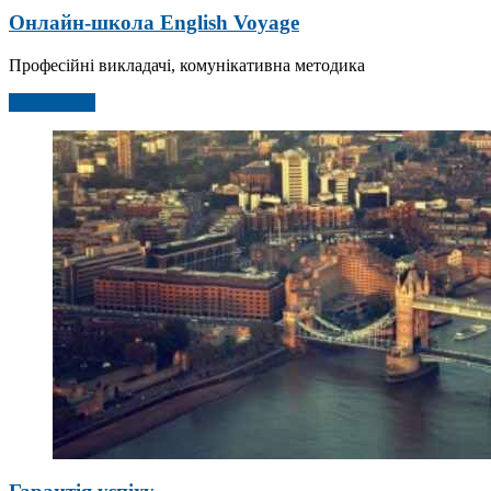
Онлайн-школа English Voyage
Професійні викладачі, комунікативна методика
Детальніше