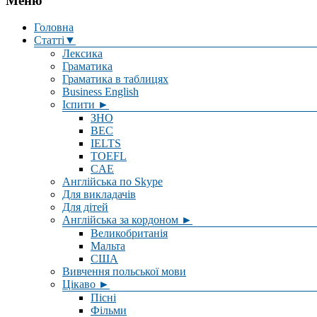
Меню
Головна
Статті▼
Лексика
Граматика
Граматика в таблицях
Business English
Іспити ►
ЗНО
BEC
IELTS
TOEFL
CAE
Англійська по Skype
Для викладачів
Для дітей
Англійська за кордоном ►
Великобританія
Мальта
США
Вивчення польської мови
Цікаво ►
Пісні
Фільми