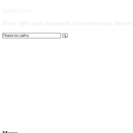
English Voyage
блог про викладання та вивчення інозе