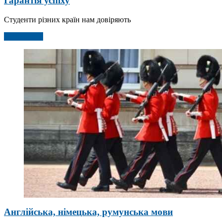
Гарантія успіху
Студенти різних країн нам довіряють
Детальніше
Англійська, німецька, румунська мови