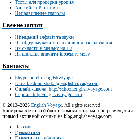
Тесты для проверки уровня
Английский алфавит
Неправильные глаголы
Свежие записи
Німецький алфавіт та звуки
Як підтримувати мотивацію під час навчання
Як скласти німецьку на В2
Як швидше вивчити іноземну мову
Контакты
Skype: admin_englishvoyage
E-mail: administrator@englishvoyage.com
Онлайн-школа: http://school.englishvoyage.com
Сервис: http://englishvoyage.com
© 2013–2026
English Voyage
, All rights reserved
Копирование статей блога возможно только при размещении
прямой активной ссылки на blog.englishvoyage.com
Лексика
Грамматика
Граматика в таблицях