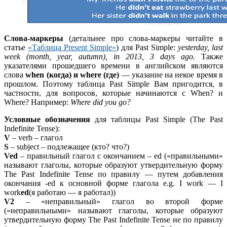
Слова-маркеры
(детальнее про слова-маркеры читайте в
статье
«Таблица Present Simple»
) для Past Simple:
yesterday, last
week (month, year, autumn), in 2013, 3 days ago.
Также
указателями прошедшего времени в английском являются
слова
when (когда) и where (где)
— указание на некое время в
прошлом. Поэтому таблица Past Simple Вам пригодится, в
частности, для вопросов, которые начинаются с When? и
Where? Например:
Where did you go?
Условные обозначения
для таблицы Past Simple (The Past
Indefinite Tense):
V
– verb – глагол
S
– subject – подлежащее (кто? что?)
Ved
– правильный глагол с окончанием – ed («правильными»
называют глаголы, которые образуют утвердительную форму
The Past Indefinite Tense по правилу — путем добавления
окончания -ed к основной форме глагола e.g. I work — I
work
ed
(я работаю — я работал))
V2
– «неправильный» глагол во второй форме
(«неправильными» называют глаголы, которые образуют
утвердительную форму The Past Indefinite Tense не по правилу