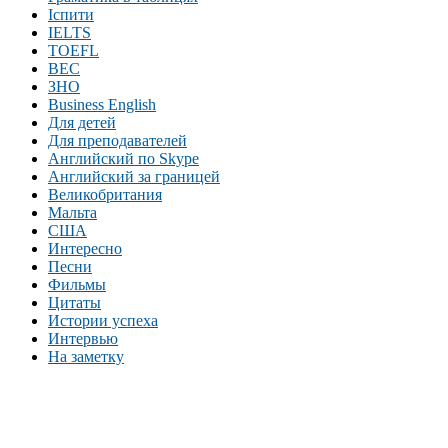
Іспити
IELTS
TOEFL
BEC
ЗНО
Business English
Для детей
Для преподавателей
Английский по Skype
Английский за границей
Великобритания
Мальта
США
Интересно
Песни
Фильмы
Цитаты
Истории успеха
Интервью
На заметку