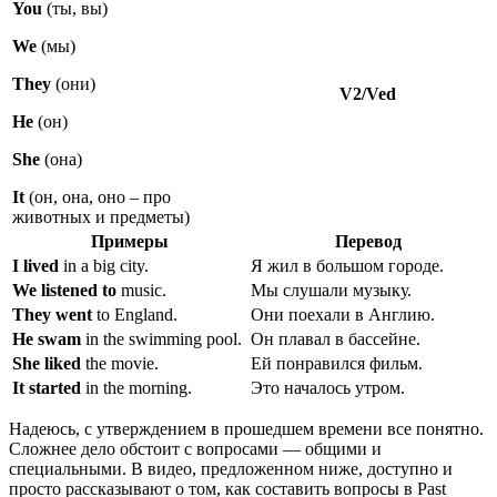
You
(ты, вы)
We
(мы)
They
(они)
V2/Ved
He
(он)
She
(она)
It
(он, она, оно – про
животных и предметы)
Примеры
Перевод
I lived
in a big city.
Я жил в большом городе.
We listened to
music.
Мы слушали музыку.
They went
to England.
Они поехали в Англию.
He swam
in the swimming pool.
Он плавал в бассейне.
She
liked
the movie.
Ей понравился фильм.
It
started
in the morning.
Это началось утром.
Надеюсь, с утверждением в прошедшем времени все понятно.
Сложнее дело обстоит с вопросами — общими и
специальными. В видео, предложенном ниже, доступно и
просто рассказывают о том, как составить вопросы в Past