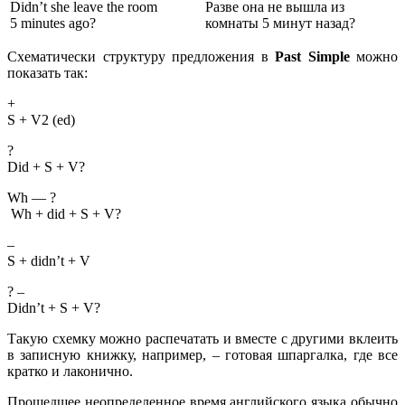
Didn’t she leave the room
Разве она не вышла из
5 minutes ago?
комнаты 5 минут назад?
Схематически структуру предложения в
Past Simple
можно
показать так:
+
S + V2 (ed)
?
Did + S + V?
Wh — ?
Wh + did + S + V?
–
S + didn’t + V
? –
Didn’t + S + V?
Такую схемку можно распечатать и вместе с другими вклеить
в записную книжку, например, – готовая шпаргалка, где все
кратко и лаконично.
Прошедшее неопределенное время английского языка обычно