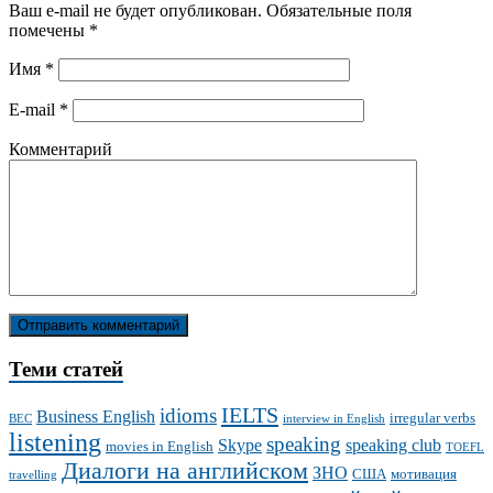
Ваш e-mail не будет опубликован.
Обязательные поля
помечены
*
Имя
*
E-mail
*
Комментарий
Теми статей
IELTS
idioms
Business English
irregular verbs
BEC
interview in English
listening
speaking
Skype
speaking club
movies in English
TOEFL
Диалоги на английском
ЗНО
США
мотивация
travelling