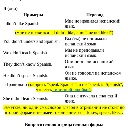
It
(оно)
Примеры
Перевод
Мне не нравился испанский
I didn’t like Spanish.
язык.
(мне не нравился – I didn’t like, а не “me not liked”)
Вы (ты) не понимали
You didn’t understand Spanish.
испанский язык.
Мы не преподавали
We didn’t teach Spanish.
испанский язык.
Они не знали испанский
They didn’t know Spanish.
язык.
Он не говорил на испанском
He didn’t speak Spanish.
языке.
Правильно
говорить “speak Spanish”, а не “speak in Spanish”,
что есть
типичной ошибкой
.
Она не изучала испанский
She didn’t learn Spanish.
язык.
Заметьте, ни один смысловой глагол в отрицании не стоит во
второй форме и не имеет окончание -ed – know, speak, like…
Вопросительно-отрицательная форма