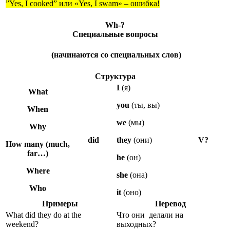
”Yes, I cooked” или «Yes, I swam» – ошибка!
Wh-?
Специальные вопросы
(начинаются со специальных слов)
Структура
I
(я)
What
you
(ты, вы)
When
we
(мы)
Why
did
they
(они)
V?
How many (much,
far…)
he
(он)
Where
she
(она)
Who
it
(оно)
Примеры
Перевод
What did they do at the
Что они делали на
weekend?
выходных?