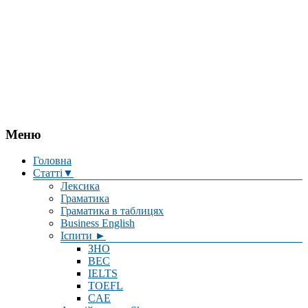
Меню
Головна
Статті▼
Лексика
Граматика
Граматика в таблицях
Business English
Іспити ►
ЗНО
BEC
IELTS
TOEFL
CAE