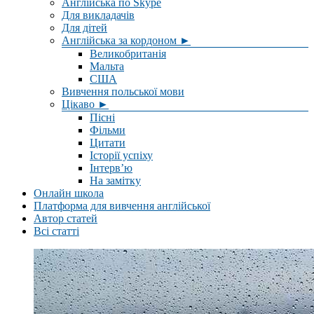
Англійська по Skype
Для викладачів
Для дітей
Англійська за кордоном ►
Великобританія
Мальта
США
Вивчення польської мови
Цікаво ►
Пісні
Фільми
Цитати
Історії успіху
Інтерв’ю
На замітку
Онлайн школа
Платформа для вивчення англійської
Автор статей
Всі статті