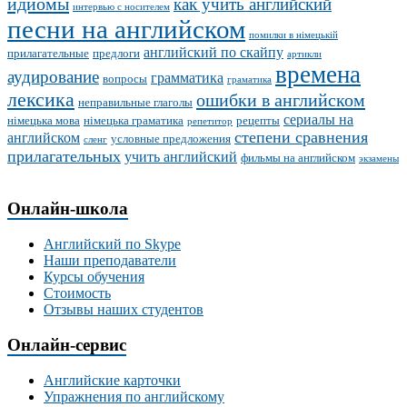
идиомы
как учить английский
интервью с носителем
песни на английском
помилки в німецькій
английский по скайпу
прилагательные
предлоги
артикли
времена
аудирование
грамматика
вопросы
граматика
лексика
ошибки в английском
неправильные глаголы
сериалы на
німецька мова
німецька граматика
рецепты
репетитор
степени сравнения
английском
условные предложения
сленг
прилагательных
учить английский
фильмы на английском
экзамены
Онлайн-школа
Английский по Skype
Наши преподаватели
Курсы обучения
Стоимость
Отзывы наших студентов
Онлайн-сервис
Английские карточки
Упражнения по английскому