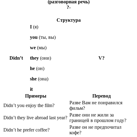
(разговорная речь)
?-
Структура
I
(я)
you
(ты, вы)
we
(мы)
Didn’t
they
(они)
V?
he
(он)
she
(она)
it
Примеры
Перевод
Разве Вам не понравился
Didn’t you enjoy the film?
фильм?
Разве они не жили за
Didn’t they live abroad last year?
границей в прошлом году?
Разве он не предпочитал
Didn’t he prefer coffee?
кофе?