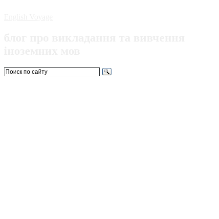
English Voyage
блог про викладання та вивчення
іноземних мов