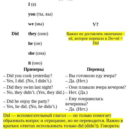
I
(я)
you
(ты, вы)
we
(мы)
V?
Did
they
(они)
Важно не доставлять окончание -
ed, которое перешло к Do+ed =
he
(он)
Did
she
(она)
it
(оно)
Примеры
Перевод
– Did you cook yesterday?
– Вы готовили еду вчера?
– Yes, I did. (No, I didn’t.)
– Да. (Нет.)
– Did they swim last night?
– Они плавали вчера вечером?
– No, they didn’t. (Yes, they did.)
– Нет. (Да.)
– Ему понравилась
– Did he enjoy the party?
вечеринка?
– Yes, he did. (No, he didn’t.)
– Да. (Нет.)
Did — вспомогательный глагол — он только помогает
образовать вопрос и отрицание, но не переводится. Важно в
кратких ответах использовать только did (didn’t). Говорить: