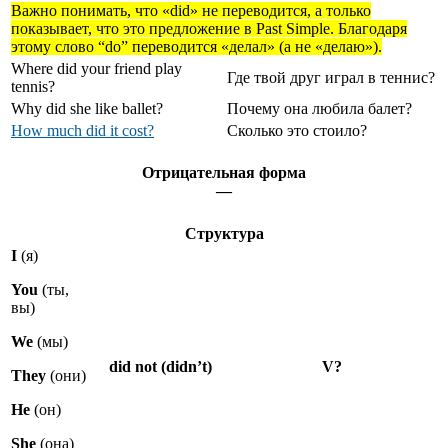
Важно понимать, что «did» не переводится, а только
показывает, что это предложение в Past Simple. Благодаря
этому слово “do” переводится «делал» (а не «делаю»).
Where did your friend play
Где твой друг играл в теннис?
tennis?
Why did she like ballet?
Почему она любила балет?
How much did it cost?
Сколько это стоило?
Отрицательная форма
—
Структура
I
(я)
You
(ты,
вы)
We
(мы)
did not (didn’t)
V?
They
(они)
He
(он)
She
(она)