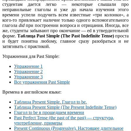
студентам дается легко — некоторые слышали про
неправильные глаголы и уже до начала изучения этого
времени успели подучить всем известные «три колонки», а
кого-то привлекает наличие только одного вспомогательного
глагола
did
при построении вопроса и отрицания. Иногда, все
же, студенты забывают про окончание — ed в утвердительной
форме.
Таблица Past Simple
(The Past Indefinite Tense)
проста
и будет понятна любому, главное сразу разобраться и не
затягивать с практикой.
Упражнения для Past Simple:
Упражнение 1
Упражнение 2
Упражнение 3
Все упражнения Past Simple
Времена в английском языке:
Таблица Present Simple. Глагол to be.
Таблица Present Simple (The Present Indefinite Tense)
Глагол to be в прошедшем времени
Past Perfect Tense (the past of the past) — структура,
употребление, примеры
Present Continuous (Progressive). Настоящее длительное