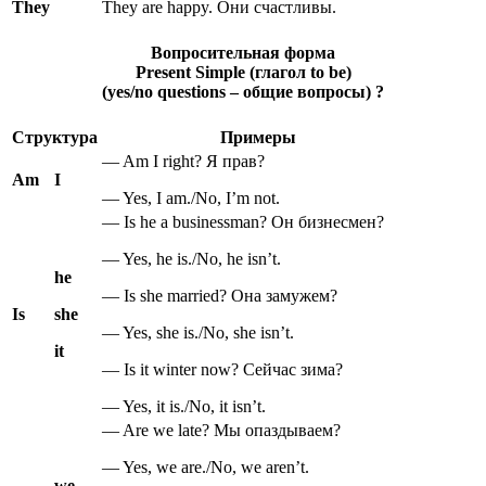
They
They are happy. Они счастливы.
Вопросительная форма
Present Simple (глагол to be)
(yes/no questions – общие вопросы) ?
Структура
Примеры
— Am I right? Я прав?
Am
I
— Yes, I am./No, I’m not.
— Is he a businessman? Он бизнесмен?
— Yes, he is./No, he isn’t.
he
— Is she married? Она замужем?
Is
she
— Yes, she is./No, she isn’t.
it
— Is it winter now? Сейчас зима?
— Yes, it is./No, it isn’t.
— Are we late? Мы опаздываем?
— Yes, we are./No, we aren’t.
we