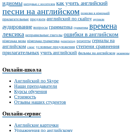
идиомы
как учить английский
интервью с носителем
песни на английском
помилки в німецькій
английский по скайпу
прилагательные
предлоги
артикли
времена
аудирование
грамматика
вопросы
граматика
лексика
ошибки в английском
неправильные глаголы
сериалы на
німецька мова
німецька граматика
рецепты
репетитор
степени сравнения
английском
условные предложения
сленг
прилагательных
учить английский
фильмы на английском
экзамены
Онлайн-школа
Английский по Skype
Наши преподаватели
Курсы обучения
Стоимость
Отзывы наших студентов
Онлайн-сервис
Английские карточки
Упражнения по английскому