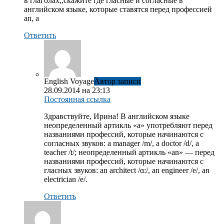
в глаголах,,скажите где гласные и согласные в
английском языке, которые ставятся перед профессией
an, a
Ответить
English Voyage
Автор записи
28.09.2014 на 23:13
Постоянная ссылка
Здравствуйте, Ирина! В английском языке
неопределенный артикль «a» употребляют перед
названиями профессий, которые начинаются с
согласных звуков: a manager /m/, a doctor /d/, a
teacher /t/; неопределенный артикль «an» — перед
названиями профессий, которые начинаются с
гласных звуков: an architect /ɑ:/, an engineer /e/, an
electrician /e/.
Ответить