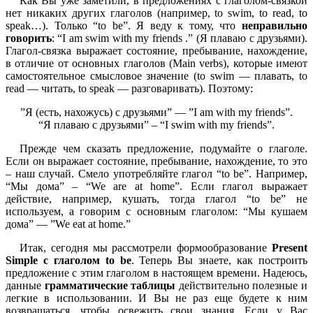
Как Вы уже заметили, в предложениях с глаголом-связкой
нет никаких других глаголов (например, to swim, to read, to
speak…). Только “to be”. Я веду к тому, что
неправильно
говорить
: “I am swim with my friends .” (Я плаваю с друзьями).
Глагол-связка выражает состояние, пребывание, нахождение,
в отличие от основных глаголов (Main verbs), которые имеют
самостоятельное смысловое значение (to swim — плавать, to
read — читать, to speak — разговаривать). Поэтому:
”Я (есть, нахожусь) с друзьями” — ”I am with my friends”.
“Я плаваю с друзьями” – “I swim with my friends”.
Прежде чем сказать предложение, подумайте о глаголе.
Если он выражает состояние, пребывание, нахождение, то это
– наш случай. Смело употребляйте глагол “to be”. Например,
“Мы дома” – “We are at home”. Если глагол выражает
действие, например, кушать, тогда глагол “to be” не
используем, а говорим с основным глаголом: “Мы кушаем
дома” — ”We eat at home.”
Итак, сегодня мы рассмотрели формообразование
Present
Simple с глаголом to be
. Теперь Вы знаете, как построить
предложение с этим глаголом в настоящем времени. Надеюсь,
данные
грамматические таблицы
действительно полезные и
легкие в использовании. И Вы не раз еще будете к ним
возвращаться, чтобы освежить свои знания. Если у Вас