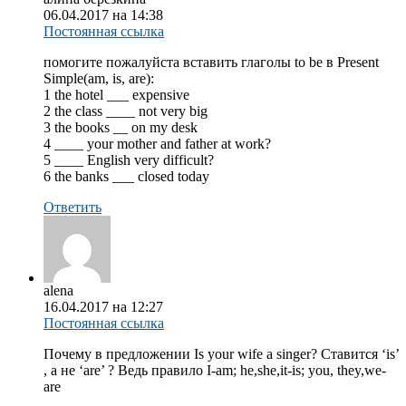
06.04.2017 на 14:38
Постоянная ссылка
помогите пожалуйста вставить глаголы to be в Present
Simple(am, is, are):
1 the hotel ___ expensive
2 the class ____ not very big
3 the books __ on my desk
4 ____ your mother and father at work?
5 ____ English very difficult?
6 the banks ___ closed today
Ответить
alena
16.04.2017 на 12:27
Постоянная ссылка
Почему в предложении Is your wife a singer? Ставится ‘is’
, а не ‘are’ ? Ведь правило I-am; he,she,it-is; you, they,we-
are