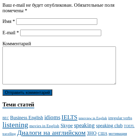
Ваш e-mail не будет опубликован.
Обязательные поля
помечены
*
Имя
*
E-mail
*
Комментарий
Теми статей
IELTS
idioms
Business English
irregular verbs
BEC
interview in English
listening
speaking
Skype
speaking club
movies in English
TOEFL
Диалоги на английском
ЗНО
США
мотивация
travelling