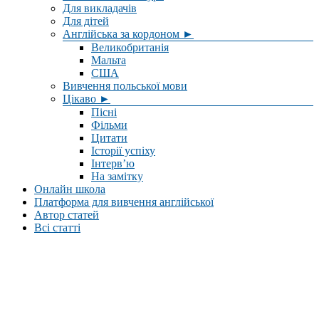
Для викладачів
Для дітей
Англійська за кордоном ►
Великобританія
Мальта
США
Вивчення польської мови
Цікаво ►
Пісні
Фільми
Цитати
Історії успіху
Інтерв’ю
На замітку
Онлайн школа
Платформа для вивчення англійської
Автор статей
Всі статті