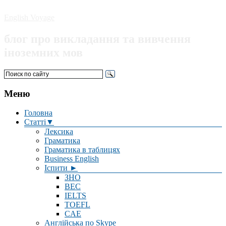
English Voyage
блог про викладання та вивчення
іноземних мов
Меню
Головна
Статті▼
Лексика
Граматика
Граматика в таблицях
Business English
Іспити ►
ЗНО
BEC
IELTS
TOEFL
CAE
Англійська по Skype