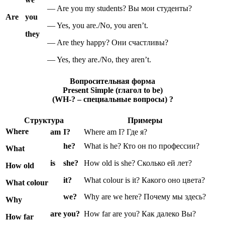
— Are you my students? Вы мои студенты?
Are
you
— Yes, you are./No, you aren’t.
they
— Are they happy? Они счастливы?
— Yes, they are./No, they aren’t.
Вопросительная форма
Present Simple (глагол to be)
(WH-? – специальные вопросы) ?
Структура
Примеры
Where
am
I?
Where am I? Где я?
he?
What is he? Кто он по профессии?
What
is
she?
How old is she? Сколько ей лет?
How old
it?
What colour is it? Какого оно цвета?
What colour
we?
Why are we here? Почему мы здесь?
Why
are
you?
How far are you? Как далеко Вы?
How far