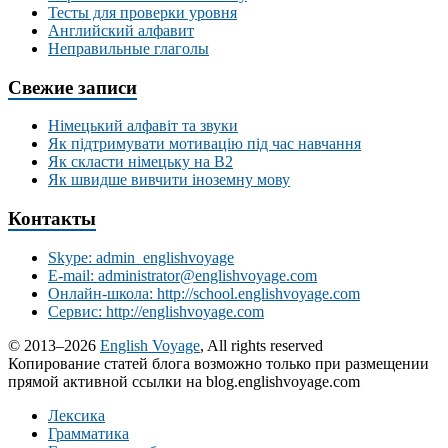
Тесты для проверки уровня
Английский алфавит
Неправильные глаголы
Свежие записи
Німецький алфавіт та звуки
Як підтримувати мотивацію під час навчання
Як скласти німецьку на В2
Як швидше вивчити іноземну мову
Контакты
Skype: admin_englishvoyage
E-mail: administrator@englishvoyage.com
Онлайн-школа: http://school.englishvoyage.com
Сервис: http://englishvoyage.com
© 2013–2026
English Voyage
, All rights reserved
Копирование статей блога возможно только при размещении
прямой активной ссылки на blog.englishvoyage.com
Лексика
Грамматика