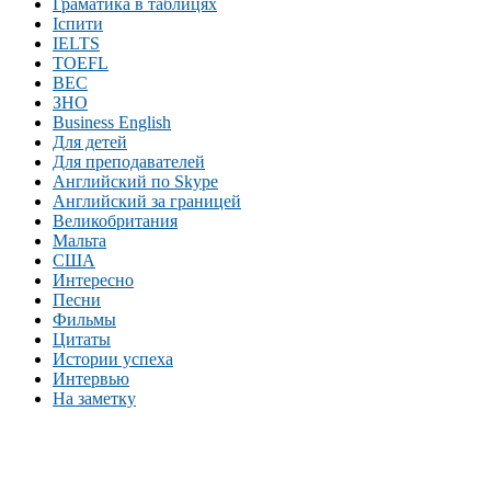
Граматика в таблицях
Іспити
IELTS
TOEFL
BEC
ЗНО
Business English
Для детей
Для преподавателей
Английский по Skype
Английский за границей
Великобритания
Мальта
США
Интересно
Песни
Фильмы
Цитаты
Истории успеха
Интервью
На заметку