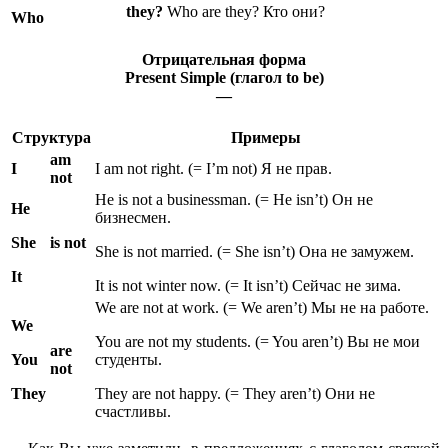
they?
Who are they? Кто они?
Who
Отрицательная форма
Present Simple (глагол to be)
—
Структура
Примеры
am
I
I am not right. (= I’m not) Я не прав.
not
He is not a businessman. (= He isn’t) Он не
He
бизнесмен.
She
is not
She is not married. (= She isn’t) Она не замужем.
It
It is not winter now. (= It isn’t) Сейчас не зима.
We are not at work. (= We aren’t) Мы не на работе.
We
You are not my students. (= You aren’t) Вы не мои
are
You
студенты.
not
They
They are not happy. (= They aren’t) Они не
счастливы.