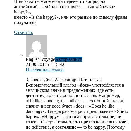
Подскажите: «можно ли перевести вопрос на
английский — «Она счастлива?» — как «Does she
happy?»,
вместо «Is she happy?», или это разные по смыслу фразы
получатся?
Ответить
English Voyage
Автор записи
21.09.2014 на 15:42
Постоянная ссылка
Здравствуйте, Александр! Нет, нельзя.
Вспомогательный глагол
«does»
употребляется в
английском языке в предложениях, где есть
действие
, то есть, основной глагол. Например,
«He likes dancing.» — «likes» — основной глагол,
значит, в вопросе будет «does»: «Does he like
dancing?». Теперь рассмотрим предложение «She is
happy». «Happy» — это имя прилагательное, не
глагол. Следовательно, это предложение выражает
не действие, а
состояние
— to be happy. Поэтому