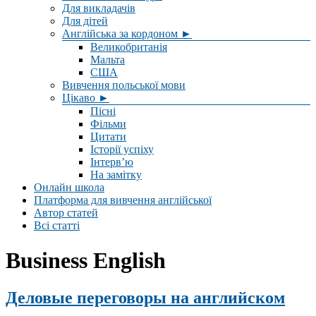
Для викладачів
Для дітей
Англійська за кордоном ►
Великобританія
Мальта
США
Вивчення польської мови
Цікаво ►
Пісні
Фільми
Цитати
Історії успіху
Інтерв’ю
На замітку
Онлайн школа
Платформа для вивчення англійської
Автор статей
Всі статті
Business English
Деловые переговоры на английском