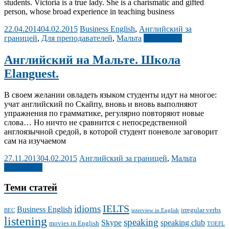
students. Victoria is a true lady. She is a charismatic and gifted
person, whose broad experience in teaching business
22.04.2014
04.02.2015
Business English
,
Английский за
границей
,
Для преподавателей
,
Мальта
Подробнее
Английский на Мальте. Школа
Elanguest.
В своем желании овладеть языком студенты идут на многое:
учат английский по Скайпу, вновь и вновь выполняют
упражнения по грамматике, регулярно повторяют новые
слова… Но ничто не сравнится с непосредственной
англоязычной средой, в которой студент поневоле заговорит
сам на изучаемом
27.11.2013
04.02.2015
Английский за границей
,
Мальта
Подробнее
Теми статей
IELTS
idioms
Business English
irregular verbs
BEC
interview in English
listening
speaking
Skype
speaking club
movies in English
TOEFL