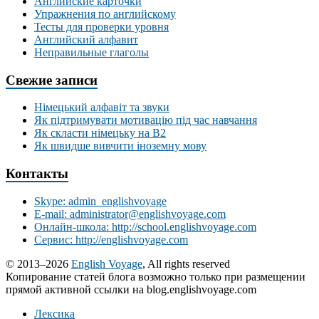
Английские карточки
Упражнения по английскому
Тесты для проверки уровня
Английский алфавит
Неправильные глаголы
Свежие записи
Німецький алфавіт та звуки
Як підтримувати мотивацію під час навчання
Як скласти німецьку на В2
Як швидше вивчити іноземну мову
Контакты
Skype: admin_englishvoyage
E-mail: administrator@englishvoyage.com
Онлайн-школа: http://school.englishvoyage.com
Сервис: http://englishvoyage.com
© 2013–2026
English Voyage
, All rights reserved
Копирование статей блога возможно только при размещении
прямой активной ссылки на blog.englishvoyage.com
Лексика