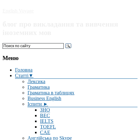
English Voyage
блог про викладання та вивчення
іноземних мов
Меню
Головна
Статті▼
Лексика
Граматика
Граматика в таблицях
Business English
Іспити ►
ЗНО
BEC
IELTS
TOEFL
CAE
Англійська по Skype