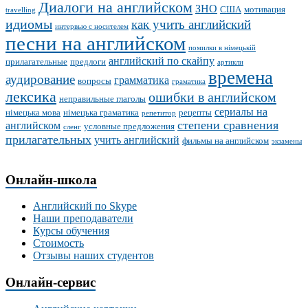
Диалоги на английском
ЗНО
США
мотивация
travelling
идиомы
как учить английский
интервью с носителем
песни на английском
помилки в німецькій
английский по скайпу
прилагательные
предлоги
артикли
времена
аудирование
грамматика
вопросы
граматика
лексика
ошибки в английском
неправильные глаголы
сериалы на
німецька мова
німецька граматика
рецепты
репетитор
степени сравнения
английском
условные предложения
сленг
прилагательных
учить английский
фильмы на английском
экзамены
Онлайн-школа
Английский по Skype
Наши преподаватели
Курсы обучения
Стоимость
Отзывы наших студентов
Онлайн-сервис