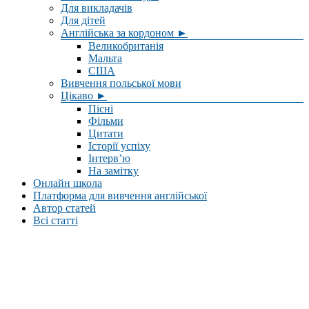
Для викладачів
Для дітей
Англійська за кордоном ►
Великобританія
Мальта
США
Вивчення польської мови
Цікаво ►
Пісні
Фільми
Цитати
Історії успіху
Інтерв’ю
На замітку
Онлайн школа
Платформа для вивчення англійської
Автор статей
Всі статті