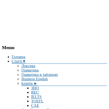
Меню
Головна
Статті▼
Лексика
Граматика
Граматика в таблицях
Business English
Іспити ►
ЗНО
BEC
IELTS
TOEFL
CAE