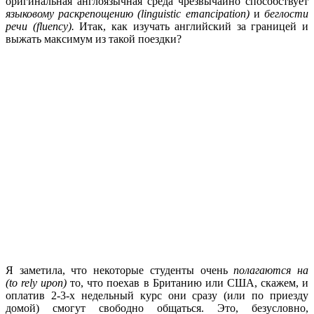
оригинальная англоязычная среда чрезвычайно способствует
языковому раскрепощению (
linguistic
emancipation
)
и
беглости
речи (
fluency
).
Итак, как изучать английский за границей и
выжать максимум из такой поездки?
Я заметила, что некоторые студенты очень
полагаются на
(
to
rely
upon
)
то, что поехав в Британию или США, скажем, и
оплатив 2-3-х недельный курс они сразу (или по приезду
домой) смогут свободно общаться. Это, безусловно,