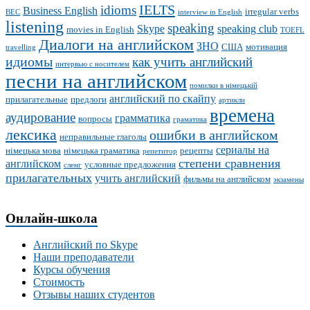
IELTS
idioms
Business English
irregular verbs
BEC
interview in English
listening
speaking
Skype
speaking club
movies in English
TOEFL
Диалоги на английском
ЗНО
США
мотивация
travelling
идиомы
как учить английский
интервью с носителем
песни на английском
помилки в німецькій
английский по скайпу
прилагательные
предлоги
артикли
времена
аудирование
грамматика
вопросы
граматика
лексика
ошибки в английском
неправильные глаголы
сериалы на
німецька мова
німецька граматика
рецепты
репетитор
степени сравнения
английском
условные предложения
сленг
прилагательных
учить английский
фильмы на английском
экзамены
Онлайн-школа
Английский по Skype
Наши преподаватели
Курсы обучения
Стоимость
Отзывы наших студентов