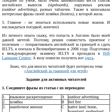
Лондоне по учебе, было очень занимательно вести список
английских вывесок
(
signboards
),
наружных реклам
(
outdoor
advertising
)
, разных табличек. Также я записывала
интересные фразы своей хозяйки
(
hostess
)
, у которой жила.
5. Главное – не лениться использовать новые знания. И
наслаждаться поездкой, конечно)
Из личного опыта скажу, что попасть в Англию было моей
давней мечтой. Поэтому, решив совместить приятное с
полезным — попрактиковать английский за границей и сдать
IELTS, я поехала в Великобританию в 2006 году. Подготовку
к международному экзамену IELTS я проходила в
ISIS
Language Centres
. А визу помогли получить вот
здесь
.
Знаю, что для многих читателей будет интересна тема
«Английский за границей для детей»
Задание для активных читателей
1.
Соедините фразы из статьи с их переводом:
1.
языковое раскрепощение
A
outdoor advertising
2.
хозяйка
B
feel free
3.
ошибочное мнение
C
native land; home,
homeland, motherland