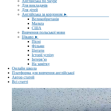
Англійська по Skype
Для викладачів
Для дітей
Англійська за кордоном ►
Великобританія
Мальта
США
Вивчення польської мови
Цікаво ►
Пісні
Фільми
Цитати
Історії успіху
Інтерв’ю
На замітку
Онлайн школа
Платформа для вивчення англійської
Автор статей
Всі статті