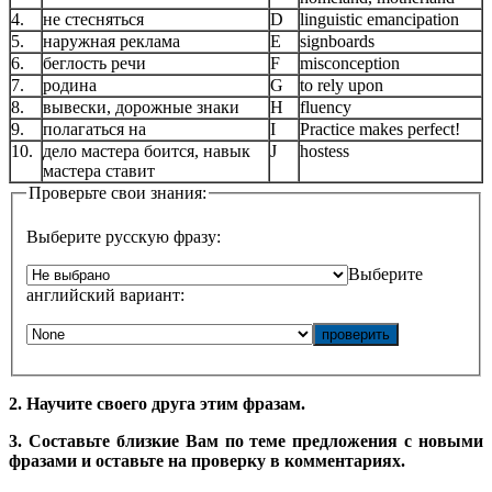
4.
не стесняться
D
linguistic emancipation
5.
наружная реклама
E
signboards
6.
беглость речи
F
misconception
7.
родина
G
to rely upon
8.
вывески, дорожные знаки
H
fluency
9.
полагаться на
I
Practice makes perfect!
10.
дело мастера боится, навык
J
hostess
мастера ставит
Проверьте свои знания:
Выберите русскую фразу:
Выберите
английский вариант:
2. Научите своего друга этим фразам.
3. Составьте близкие Вам по теме предложения с новыми
фразами и оставьте на проверку в комментариях.