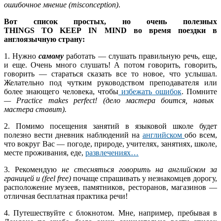
ошибочное мнение (
misconception
)
.
Вот список простых, но очень полезных
THINGS
TO
KEEP
IN
MIND
во время поездки в
англоязычную страну:
1. Нужно
самому
работать — слушать правильную речь, еще,
и еще. Очень много слушать! А потом говорить, говорить,
говорить — стараться сказать все то новое, что услышал.
Желательно под чутким руководством преподавателя или
более знающего человека, чтобы
избежать ошибок
. Помните
—
Practice
makes
perfect
! (дело мастера боится, навык
мастера ставит).
2. Помимо посещения занятий в языковой школе будет
полезно вести дневник наблюдений на
английском
обо всем,
что вокруг Вас — погоде, природе, учителях, занятиях, школе,
месте проживания, еде,
развлечениях…
3. Рекомендую
не стесняться говорить на английском за
границей и (
feel
free
)
почаще спрашивать у незнакомцев дорогу,
расположение музеев, памятников, ресторанов, магазинов —
отличная бесплатная практика речи!
4. Путешествуйте с блокнотом. Мне, например, пребывая в