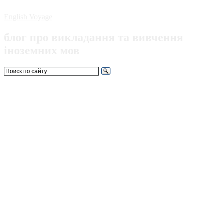
English Voyage
блог про викладання та вивчення
іноземних мов