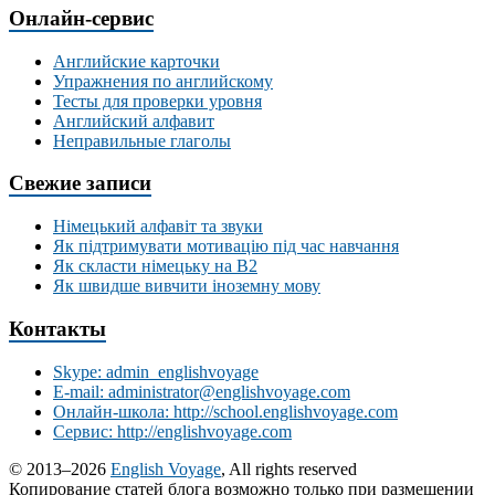
Онлайн-сервис
Английские карточки
Упражнения по английскому
Тесты для проверки уровня
Английский алфавит
Неправильные глаголы
Свежие записи
Німецький алфавіт та звуки
Як підтримувати мотивацію під час навчання
Як скласти німецьку на В2
Як швидше вивчити іноземну мову
Контакты
Skype: admin_englishvoyage
E-mail: administrator@englishvoyage.com
Онлайн-школа: http://school.englishvoyage.com
Сервис: http://englishvoyage.com
© 2013–2026
English Voyage
, All rights reserved
Копирование статей блога возможно только при размещении