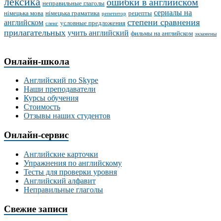
лексика
ошибки в английском
неправильные глаголы
сериалы на
німецька мова
німецька граматика
рецепты
репетитор
степени сравнения
английском
условные предложения
сленг
прилагательных
учить английский
фильмы на английском
экзамены
Онлайн-школа
Английский по Skype
Наши преподаватели
Курсы обучения
Стоимость
Отзывы наших студентов
Онлайн-сервис
Английские карточки
Упражнения по английскому
Тесты для проверки уровня
Английский алфавит
Неправильные глаголы
Свежие записи