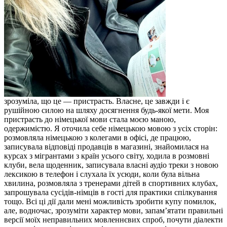
зрозуміла, що це — пристрасть. Власне, це завжди і є
рушійною силою на шляху досягнення будь-якої мети. Моя
пристрасть до німецької мови стала моєю маною,
одержимістю. Я оточила себе німецькою мовою з усіх сторін:
розмовляла німецькою з колегами в офісі, де працюю,
записувала відповіді продавців в магазині, знайомилася на
курсах з мігрантами з країн усього світу, ходила в розмовні
клуби, вела щоденник, записувала власні аудіо треки з новою
лексикою в телефон і слухала їх усюди, коли була вільна
хвилина, розмовляла з тренерами дітей в спортивних клубах,
запрошувала сусідів-німців в гості для практики спілкування
тощо. Всі ці дії дали мені можливість зробити купу помилок,
але, водночас, зрозуміти характер мови, запам’ятати правильні
версії моїх неправильних мовленнєвих спроб, почути діалекти