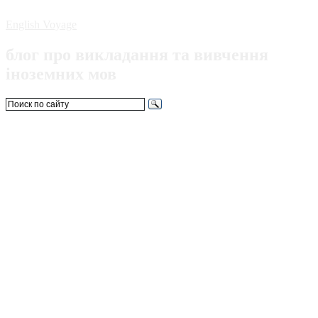
English Voyage
блог про викладання та вивчення
іноземних мов