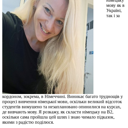
німецьку
мову як в
Україні,
так і за
кордоном, зокрема, в Німеччині. Виникає багато труднощів у
процесі вивчення німецької мови, оскільки великий відсоток
студентів вимушено та незаплановано опинилися на курсах,
де вивчають мову. Я розкажу, як скласти німецьку на В2,
оскільки сама пройшла цей шлях і знаю чимало підказок,
якими з радістю поділюся.