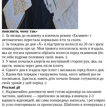
пояснити, чому так»
1. За місяць до екзамену я влючила режим «Екзамен» і
автоматично перестала нормально їсти та спати.
2. За тиждень до дня «Х» я підстригла волосся на 20 см і зразу
пошкодувала про це. Моя тривога посилилася, коли я згадала,
яка це погана прикмета обрізати волосся перед екзаменом (бо
ти ніби відрізав половину своїх знань
3. У мене почалася алергія на внутрішній стороні рук, яка, на
щастя, зникла через день після іспиту.
4. Одного дня я згадала про іспит і заплакала серед білого дня.
5. Вдома був порядок і напружена тиша, ніхто зайвий раз не
посміхався. Здається, навіть діти почали більше готуватися до
своїх уроків у цей період
Реальні дії
1. Надзвичайно допомогли мені готові відповіді на письмові
частини, шаблони — приблизно за місяць я вивчила 2-3
варіанта відповідей, які сама попередньо написала, і регулярно
їх усно повторювала та прописувала. Шаблони я згенерувала з