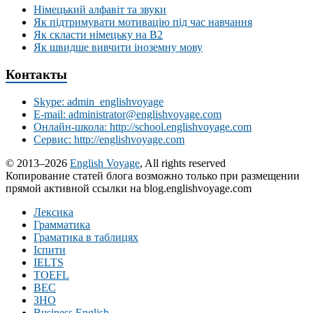
Німецький алфавіт та звуки
Як підтримувати мотивацію під час навчання
Як скласти німецьку на В2
Як швидше вивчити іноземну мову
Контакты
Skype: admin_englishvoyage
E-mail: administrator@englishvoyage.com
Онлайн-школа: http://school.englishvoyage.com
Сервис: http://englishvoyage.com
© 2013–2026
English Voyage
, All rights reserved
Копирование статей блога возможно только при размещении
прямой активной ссылки на blog.englishvoyage.com
Лексика
Грамматика
Граматика в таблицях
Іспити
IELTS
TOEFL
BEC
ЗНО
Business English