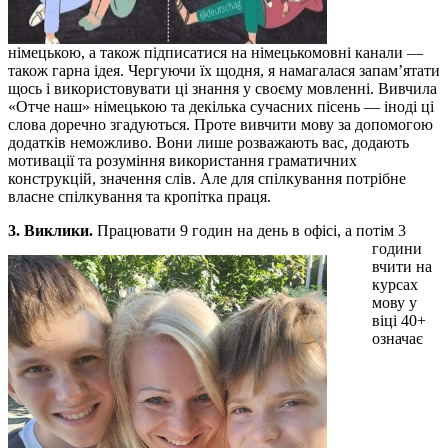
німецькою, а також підписатися на німецькомовні канали —
також гарна ідея. Чергуючи їх щодня, я намагалася запам’ятати
щось і використовувати ці знання у своєму мовленні. Вивчила
«Отче наш» німецькою та декілька сучасних пісень — іноді ці
слова доречно згадуються. Проте вивчити мову за допомогою
додатків неможливо. Вони лише розважають вас, додають
мотивації та розуміння використання граматичних
конструкцій, значення слів. Але для спілкування потрібне
власне спілкування та кропітка праця.
3. Виклики.
Працювати 9 годин на день в офісі, а потім 3
години
вчити на
курсах
мову у
віці 40+
означає