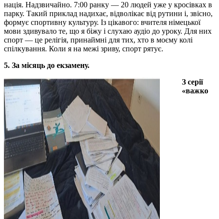
нація. Надзвичайно. 7:00 ранку — 20 людей уже у кросівках в
парку. Такий приклад надихає, відволікає від рутини і, звісно,
формує спортивну культуру. Із цікавого: вчителя німецької
мови здивувало те, що я біжу і слухаю аудіо до уроку. Для них
спорт — це релігія, принаймні для тих, хто в моєму колі
спілкування. Коли я на межі зриву, спорт рятує.
5. За місяць до екзамену.
З серії
«важко