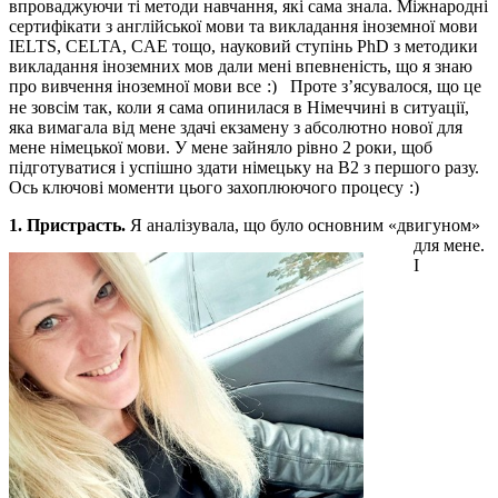
впроваджуючи ті методи навчання, які сама знала. Міжнародні
сертифікати з англійської мови та викладання іноземної мови
IELTS, CELTA, CAE тощо, науковий ступінь PhD з методики
викладання іноземних мов дали мені впевненість, що я знаю
про вивчення іноземної мови все
Проте з’ясувалося, що це
не зовсім так, коли я сама опинилася в Німеччині в ситуації,
яка вимагала від мене здачі екзамену з абсолютно нової для
мене німецької мови. У мене зайняло рівно 2 роки, щоб
підготуватися і успішно здати німецьку на В2 з першого разу.
Ось ключові моменти цього захоплюючого процесу
1. Пристрасть.
Я аналізувала, що було основним «двигуном»
для мене.
І