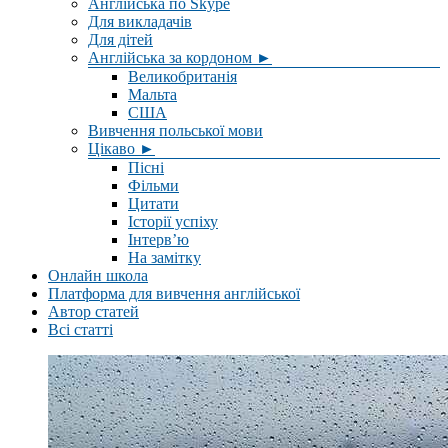
Англійська по Skype
Для викладачів
Для дітей
Англійська за кордоном ►
Великобританія
Мальта
США
Вивчення польської мови
Цікаво ►
Пісні
Фільми
Цитати
Історії успіху
Інтерв’ю
На замітку
Онлайн школа
Платформа для вивчення англійської
Автор статей
Всі статті