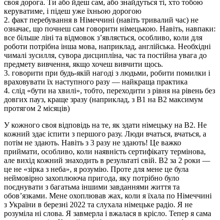
своя дорога. Ти або йдеш сам, або знайдуться ті, хто тобою
керуватиме, і підеш уже їхньою дорогою
2. факт перебування в Німеччині (навіть тривалий час) не
означає, що почнеш сам говорити німецькою. Навіть, навпаки:
все більше ліні та відмовок з’являється, особливо, коли для
роботи потрібна інша мова, наприклад, англійська. Необхідні
чималі зусилля, сувора дисципліна, час та постійна увага до
предмету вивчення, якщо хочеш вивчити щось.
3. говорити при будь-якій нагоді з людьми, робити помилки і
враховувати їх наступного разу — найкраща практика
4. слід «бути на хвилі», тобто, переходити з рівня на рівень без
довгих пауз, краще зразу (наприклад, з В1 на В2 максимум
протягом 2 місяців)
У кожного своя відповідь на те, як здати німецьку на В2. Не
кожний здає іспити з першого разу. Люди вчаться, вчаться, а
потім не здають. Навіть з 3 разу не здають! Це важко
приймати, особливо, коли наявність сертифікату термінова,
але вихід кожний знаходить в результаті свій. В2 за 2 роки —
це не «зірка з неба», я розумію. Проте для мене це була
неймовірно захоплююча пригода, яку потрібно було
поєднувати з багатьма іншими завданнями життя та
обов’язками. Мене охоплював жах, коли я їхала по Німеччині
з України в березні 2022 та слухала німецьке радіо. Я не
розуміла ні слова. Я завмерла і вжалася в крісло. Тепер я сама