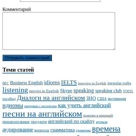
Комментарий
Теми статей
IELTS
idioms
Business English
irregular verbs
BEC
interview in English
listening
speaking
Skype
speaking club
movies in English
TOEFL
Диалоги на английском
ЗНО
США
мотивация
travelling
идиомы
как учить английский
интервью с носителем
песни на английском
помилки в німецькій
английский по скайпу
прилагательные
предлоги
артикли
времена
аудирование
грамматика
вопросы
граматика