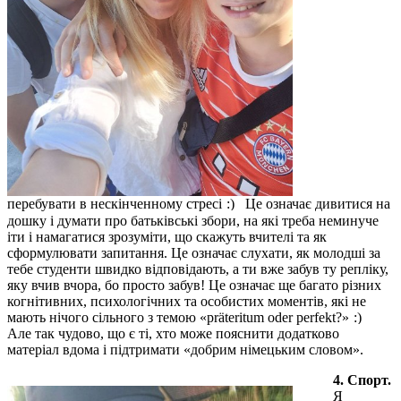
перебувати в нескінченному стресі
Це означає дивитися на
дошку і думати про батьківські збори, на які треба неминуче
іти і намагатися зрозуміти, що скажуть вчителі та як
сформулювати запитання. Це означає слухати, як молодші за
тебе студенти швидко відповідають, а ти вже забув ту репліку,
яку вчив вчора, бо просто забув! Це означає ще багато різних
когнітивних, психологічних та особистих моментів, які не
мають нічого сільного з темою «präteritum oder perfekt?»
Але так чудово, що є ті, хто може пояснити додатково
матеріал вдома і підтримати «добрим німецьким словом».
4. Спорт.
Я