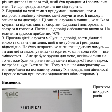
різних джерел і вивела той, який був правдивим і зрозумілим
мені. Те, що правда, завжди легше відтворити.
2. Відповіді на усні теми я придумала і записала, потім
попросила знайому німкеню мені озвучити все. Її вимову я
записала на диктофон. Ці записи слухала в машині, коли їхала
кудись, та під час заняття спортом. Слухала і повторювала,
зразу за її голосом. Потім ці відповіді я абсолютно вивчила. На
езамені згадалося приблизно 70%.
3. Просила дітей слухати мої усні відповіді, вести діалог зі
мною та ставити питання, щоб я не губилася і реагувала
відповідно. Це було непросто: коли ти вчиш дитину чомусь —
ти для неї за замовчуваням «авторитет», коли вона тебе — все
змінюється… Але це було зручно для мене, оскільки сини на
то час вже були на рівень вище мене з німецької і вони вдома,
не треба нікуди їхати чи їти. Тому я знашла альтернативу —
ми перейшли на погодинну оплату їх викладацької діяльності
і процес почав приносити задоволення обом сторонам:)
Висновки
.
Протягом
цих двох
років