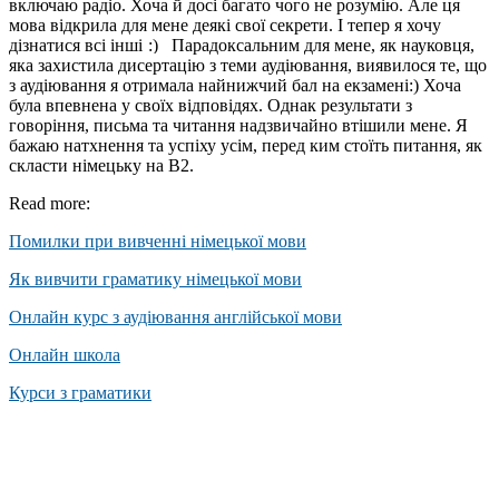
включаю радіо. Хоча й досі багато чого не розумію. Але ця
мова відкрила для мене деякі свої секрети. І тепер я хочу
дізнатися всі інші
Парадоксальним для мене, як науковця,
яка захистила дисертацію з теми аудіювання, виявилося те, що
з аудіювання я отримала найнижчий бал на екзамені:) Хоча
була впевнена у своїх відповідях. Однак результати з
говоріння, письма та читання надзвичайно втішили мене. Я
бажаю натхнення та успіху усім, перед ким стоїть питання, як
скласти німецьку на В2.
Read more:
Помилки при вивченні німецької мови
Як вивчити граматику німецької мови
Онлайн курс з аудіювання англійської мови
Онлайн школа
Курси з граматики