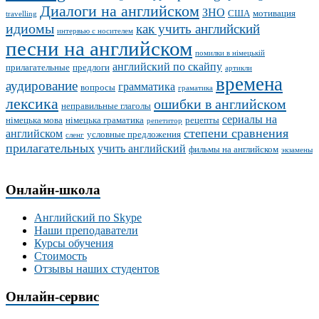
Диалоги на английском
ЗНО
США
мотивация
travelling
идиомы
как учить английский
интервью с носителем
песни на английском
помилки в німецькій
английский по скайпу
прилагательные
предлоги
артикли
времена
аудирование
грамматика
вопросы
граматика
лексика
ошибки в английском
неправильные глаголы
сериалы на
німецька мова
німецька граматика
рецепты
репетитор
степени сравнения
английском
условные предложения
сленг
прилагательных
учить английский
фильмы на английском
экзамены
Онлайн-школа
Английский по Skype
Наши преподаватели
Курсы обучения
Стоимость
Отзывы наших студентов
Онлайн-сервис