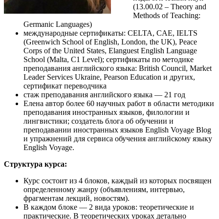
(13.00.02 – Theory and
Methods of Teaching:
Germanic Languages)
международные сертификаты: CELTA, CAE, IELTS
(Greenwich School of English, London, the UK), Peace
Corps of the United States, Elanguest English Language
School (Malta, C1 Level); сертификаты по методике
преподавания английского языка: British Council, Market
Leader Services Ukraine, Pearson Education и других,
сертификат переводчика
стаж преподавания английского языка — 21 год
Елена автор более 60 научных работ в области методики
преподавания иностранных языков, филологии и
лингвистики; создатель блога об обучении и
преподавании иностранных языков English Voyage Blog
и упражнений для сервиса обучения английскому языку
English Voyage.
Структура курса:
Курс состоит из 4 блоков, каждый из которых посвящен
определенному жанру (объявлениям, интервью,
фрагментам лекций, новостям).
В каждом блоке — 2 вида уроков: теоретические и
практические. В теоретических уроках детально