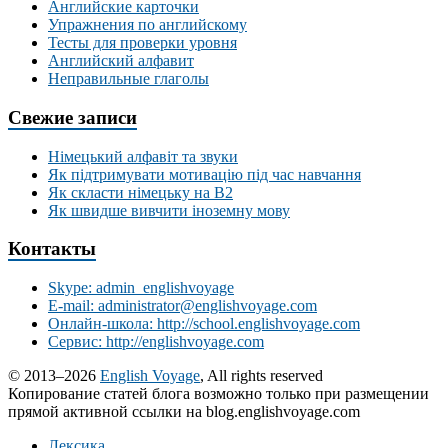
Английские карточки
Упражнения по английскому
Тесты для проверки уровня
Английский алфавит
Неправильные глаголы
Свежие записи
Німецький алфавіт та звуки
Як підтримувати мотивацію під час навчання
Як скласти німецьку на В2
Як швидше вивчити іноземну мову
Контакты
Skype: admin_englishvoyage
E-mail: administrator@englishvoyage.com
Онлайн-школа: http://school.englishvoyage.com
Сервис: http://englishvoyage.com
© 2013–2026
English Voyage
, All rights reserved
Копирование статей блога возможно только при размещении
прямой активной ссылки на blog.englishvoyage.com
Лексика