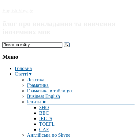
English Voyage
блог про викладання та вивчення
іноземних мов
Меню
Головна
Статті▼
Лексика
Граматика
Граматика в таблицях
Business English
Іспити ►
ЗНО
BEC
IELTS
TOEFL
CAE
Англійська по Skype