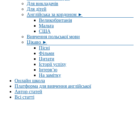
Для викладачів
Для дітей
Англійська за кордоном ►
Великобританія
Мальта
США
Вивчення польської мови
Цікаво ►
Пісні
Фільми
Цитати
Історії успіху
Інтерв’ю
На замітку
Онлайн школа
Платформа для вивчення англійської
Автор статей
Всі статті