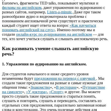
Euronews, фрагменты TED talks, показывают мультики и
фильмы на английском
, дают упражнения по аудированию с
разных сайтов, например,
Listen-a-minute.
Даже при таком
разнообразии аудио и видеоматериала проблема с
пониманием англоязычной речи существует и практически
каждый студент ищет ответа на вопрос
«Как научиться
понимать английский на слух»
. Именно поэтому мы и
создали
онлайн-курс по аудированию на английском
— для
тех, кто хочет учиться слушать и слышать англоязычную речь.
Как развивать умение слышать английскую
речь?
1. Упражнения по аудированию на английском.
Для студентов начального и ниже среднего уровня
незаменимы будут
предложения на перевод с озвучкой
. Мы
создали такие предложения на разные и самые нужные для
общения темы: «
Знакомство
«, «
В ресторане
«, «
Путешествие
на самолете
«,
«У доктора»
,
«Спорт»
и другие. Вы можете
просто слушать такие предложения и стараться понять,
слушать и повторять, слушать и переводить, составлять из
отдельных слов предложения, параллельно запоминая новые
слова и конструкции. Это очень полезные действия для