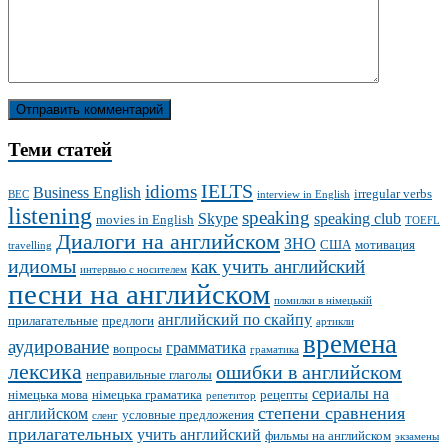
Теми статей
IELTS
idioms
Business English
irregular verbs
BEC
interview in English
listening
speaking
Skype
speaking club
movies in English
TOEFL
Диалоги на английском
ЗНО
США
мотивация
travelling
идиомы
как учить английский
интервью с носителем
песни на английском
помилки в німецькій
английский по скайпу
прилагательные
предлоги
артикли
времена
аудирование
грамматика
вопросы
граматика
лексика
ошибки в английском
неправильные глаголы
сериалы на
німецька мова
німецька граматика
рецепты
репетитор
степени сравнения
английском
условные предложения
сленг
прилагательных
учить английский
фильмы на английском
экзамены