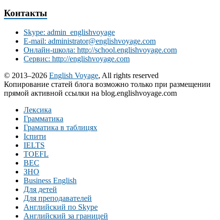
Контакты
Skype: admin_englishvoyage
E-mail: administrator@englishvoyage.com
Онлайн-школа: http://school.englishvoyage.com
Сервис: http://englishvoyage.com
© 2013–2026
English Voyage
, All rights reserved
Копирование статей блога возможно только при размещении
прямой активной ссылки на blog.englishvoyage.com
Лексика
Грамматика
Граматика в таблицях
Іспити
IELTS
TOEFL
BEC
ЗНО
Business English
Для детей
Для преподавателей
Английский по Skype
Английский за границей