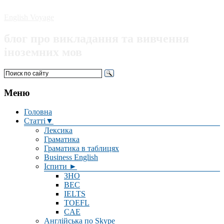
English Voyage
блог про викладання та вивчення
іноземних мов
Меню
Головна
Статті▼
Лексика
Граматика
Граматика в таблицях
Business English
Іспити ►
ЗНО
BEC
IELTS
TOEFL
CAE
Англійська по Skype