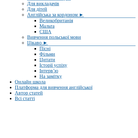
Для викладачів
Для дітей
Англійська за кордоном ►
Великобританія
Мальта
США
Вивчення польської мови
Цікаво ►
Пісні
Фільми
Цитати
Історії успіху
Інтерв’ю
На замітку
Онлайн школа
Платформа для вивчення англійської
Автор статей
Всі статті