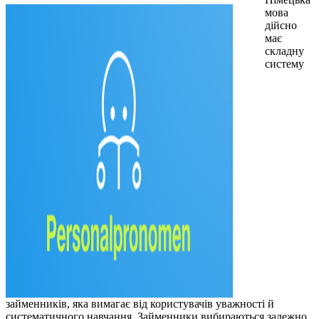
мова
дійсно
має
складну
систему
займенників, яка вимагає від користувачів уважності й
систематичного навчання. Займенники вибираються залежно