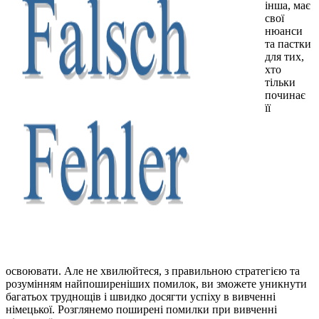
інша, має
свої
нюанси
та пастки
для тих,
хто
тільки
починає
її
освоювати. Але не хвилюйтеся, з правильною стратегією та
розумінням найпоширеніших помилок, ви зможете уникнути
багатьох труднощів і швидко досягти успіху в вивченні
німецької. Розглянемо поширені помилки при вивченні