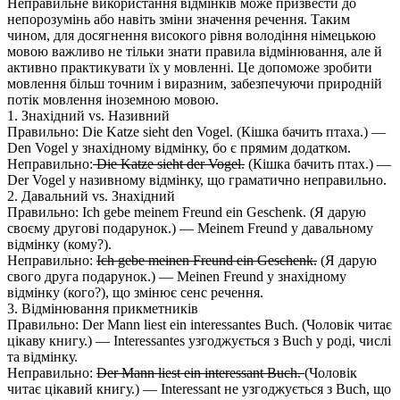
Неправильне використання відмінків може призвести до
непорозумінь або навіть зміни значення речення. Таким
чином, для досягнення високого рівня володіння німецькою
мовою важливо не тільки знати правила відмінювання, але й
активно практикувати їх у мовленні. Це допоможе зробити
мовлення більш точним і виразним, забезпечуючи природній
потік мовлення іноземною мовою.
1. Знахідний vs. Називний
Правильно: Die Katze sieht den Vogel. (Кішка бачить птаха.) —
Den Vogel у знахідному відмінку, бо є прямим додатком.
Неправильно:
Die Katze sieht der Vogel.
(Кішка бачить птах.) —
Der Vogel у називному відмінку, що граматично неправильно.
2. Давальний vs. Знахідний
Правильно: Ich gebe meinem Freund ein Geschenk. (Я дарую
своєму другові подарунок.) — Meinem Freund у давальному
відмінку (кому?).
Неправильно:
Ich gebe meinen Freund ein Geschenk.
(Я дарую
свого друга подарунок.) — Meinen Freund у знахідному
відмінку (кого?), що змінює сенс речення.
3. Відмінювання прикметників
Правильно: Der Mann liest ein interessantes Buch. (Чоловік читає
цікаву книгу.) — Interessantes узгоджується з Buch у роді, числі
та відмінку.
Неправильно:
Der Mann liest ein interessant Buch.
(Чоловік
читає цікавий книгу.) — Interessant не узгоджується з Buch, що