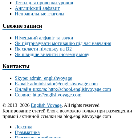
Тесты для проверки уровня
Английский алфавит
Неправильные глаголы
Свежие записи
Німецький алфавіт та звуки
Як підтримувати мотивацію під час навчання
Як скласти німецьку на В2
Як швидше вивчити іноземну мову
Контакты
Skype: admin_englishvoyage
E-mail: administrator@englishvoyage.com
Онлайн-школа: http://school.englishvoyage.com
Сервис: http://englishvoyage.com
© 2013–2026
English Voyage
, All rights reserved
Копирование статей блога возможно только при размещении
прямой активной ссылки на blog.englishvoyage.com
Лексика
Грамматика
Граматика в таблицях