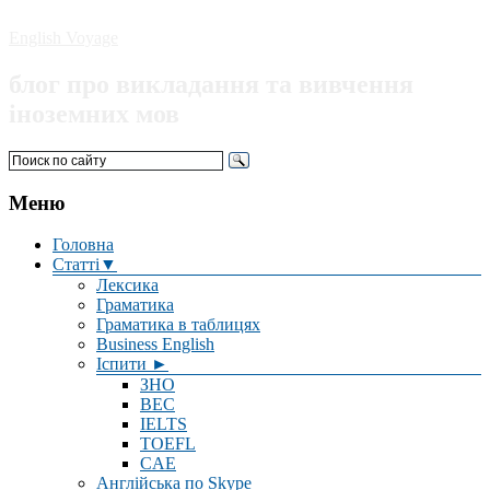
English Voyage
блог про викладання та вивчення
іноземних мов
Меню
Головна
Статті▼
Лексика
Граматика
Граматика в таблицях
Business English
Іспити ►
ЗНО
BEC
IELTS
TOEFL
CAE
Англійська по Skype