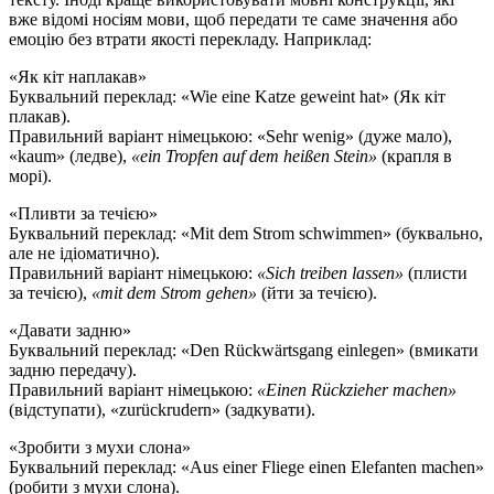
вже відомі носіям мови, щоб передати те саме значення або
емоцію без втрати якості перекладу. Наприклад:
«Як кіт наплакав»
Буквальний переклад: «Wie eine Katze geweint hat» (Як кіт
плакав).
Правильний варіант німецькою: «Sehr wenig» (дуже мало),
«kaum» (ледве),
«ein Tropfen auf dem heißen Stein»
(крапля в
морі).
«Пливти за течією»
Буквальний переклад: «Mit dem Strom schwimmen» (буквально,
але не ідіоматично).
Правильний варіант німецькою:
«Sich treiben lassen»
(плисти
за течією),
«mit dem Strom gehen»
(йти за течією).
«Давати задню»
Буквальний переклад: «Den Rückwärtsgang einlegen» (вмикати
задню передачу).
Правильний варіант німецькою:
«Einen Rückzieher machen»
(відступати), «zurückrudern» (задкувати).
«Зробити з мухи слона»
Буквальний переклад: «Aus einer Fliege einen Elefanten machen»
(робити з мухи слона).