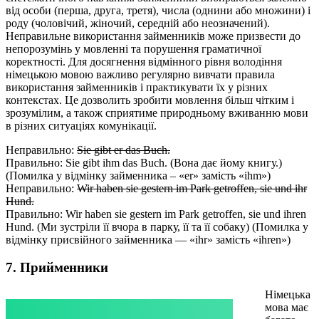
від особи (перша, друга, третя), числа (однини або множини) і
роду (чоловічий, жіночий, середній або неозначений).
Неправильне використання займенників може призвести до
непорозумінь у мовленні та порушення граматичної
коректності. Для досягнення відмінного рівня володіння
німецькою мовою важливо регулярно вивчати правила
використання займенників і практикувати їх у різних
контекстах. Це дозволить зробити мовлення більш чітким і
зрозумілим, а також сприятиме природньому вживанню мови
в різних ситуаціях комунікації.
Неправильно:
Sie gibt er das Buch.
Правильно: Sie gibt ihm das Buch. (Вона дає йому книгу.)
(Помилка у відмінку займенника – «er» замість «ihm»)
Неправильно:
Wir haben sie gestern im Park getroffen, sie und ihr
Hund.
Правильно: Wir haben sie gestern im Park getroffen, sie und ihren
Hund. (Ми зустріли її вчора в парку, її та її собаку) (Помилка у
відмінку присвійного займенника — «ihr» замість «ihren»)
7. Прийменники
Німецька
мова має