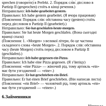
sprechen (говорити) в Perfekt. 2. Порядок слів: дієслово в
Partizip II (gesprochen) стоїть в кінці речення.)
Неправильно:
Ich habe gearbeitet gestern.
Правильно: Ich habe gestern gearbeitet. (Я вчора працював)
(Пояснення: Порядок слів: обставина часу (gestern) стоїть
перед дієсловом в Partizip II (gearbeitet).)
Неправильно:
Sie hat geschlafen heute morgen.
Правильно: Sie hat heute Morgen geschlafen. (Вона сьогодні
вранці спала)
(Пояснення: 1. «Morgen» з великої літери, бо це частина
складеного слова «heute Morgen». 2. Порядок слів: обставина
часу (heute Morgen) стоїть перед дієсловом в Partizip II
(geschlafen).)
Неправильно:
Ich habe gegessen ein Pizza.
Правильно: Ich habe eine Pizza gegessen. (Я з’ївпіцу)
(Пояснення: «eine Pizza» — жіночий рід, тому артикль «ein»
має бути узгоджений — «eine».)
Неправильно:
Er hat geschrieben ein Brief.
Правильно: Er hat einen Brief geschrieben. (Він написав листа)
(Пояснення: «ein Brief» — чоловічий рід, тому артикль «ein»
має бути узгоджений — «einen».)
6.Займенники
Німецька