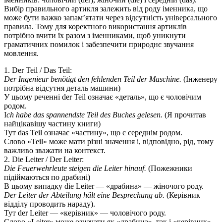
Вибір правильного артикля залежить від роду іменника, що
може бути важко запам’ятати через відсутність універсального
правила. Тому для коректного використання артиклів
потрібно вчити їх разом з іменниками, щоб уникнути
граматичних помилок і забезпечити природнє звучання
мовлення.
1. Der Teil / Das Teil:
Der Ingenieur benötigt den fehlenden Teil der Maschine.
(Інженеру
потрібна відсутня деталь машини)
У цьому реченні der Teil означає «деталь», що є чоловічим
родом.
I
ch habe das spannendste Teil des Buches gelesen.
(Я прочитав
найцікавішу частину книги)
Тут das Teil означає «частину», що є середнім родом.
Слово «Teil» може мати різні значення і, відповідно, рід, тому
важливо зважати на контекст.
2. Die Leiter / Der Leiter:
Die Feuerwehrleute steigen die Leiter hinauf.
(Пожежники
підіймаються по драбині)
В цьому випадку die Leiter — «драбина» — жіночого роду.
Der Leiter der Abteilung hält eine Besprechung ab.
(Керівник
відділу проводить нараду).
Тут der Leiter — «керівник» — чоловічого роду.
Слово «Leiter» може означати як «драбина», так і «керівник»,