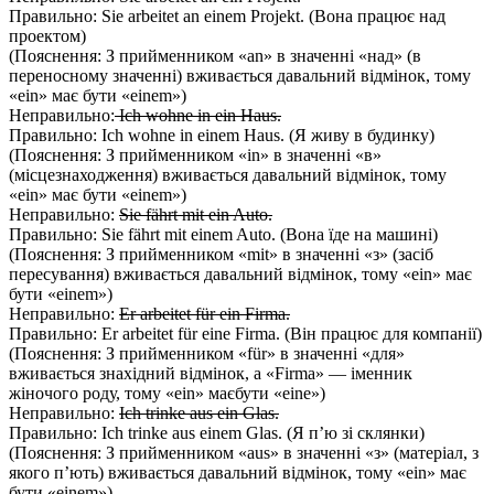
Правильно: Sie arbeitet an einem Projekt. (Вона працює над
проектом)
(Пояснення: З прийменником «an» в значенні «над» (в
переносному значенні) вживається давальний відмінок, тому
«ein» має бути «einem»)
Неправильно:
Ich wohne in ein Haus.
Правильно: Ich wohne in einem Haus. (Я живу в будинку)
(Пояснення: З прийменником «in» в значенні «в»
(місцезнаходження) вживається давальний відмінок, тому
«ein» має бути «einem»)
Неправильно:
Sie fährt mit ein Auto.
Правильно: Sie fährt mit einem Auto. (Вона їде на машині)
(Пояснення: З прийменником «mit» в значенні «з» (засіб
пересування) вживається давальний відмінок, тому «ein» має
бути «einem»)
Неправильно:
Er arbeitet für ein Firma.
Правильно: Er arbeitet für eine Firma. (Він працює для компанії)
(Пояснення: З прийменником «für» в значенні «для»
вживається знахідний відмінок, а «Firma» — іменник
жіночого роду, тому «ein» маєбути «eine»)
Неправильно:
Ich trinke aus ein Glas.
Правильно: Ich trinke aus einem Glas. (Я п’ю зі склянки)
(Пояснення: З прийменником «aus» в значенні «з» (матеріал, з
якого п’ють) вживається давальний відмінок, тому «ein» має
бути «einem»)