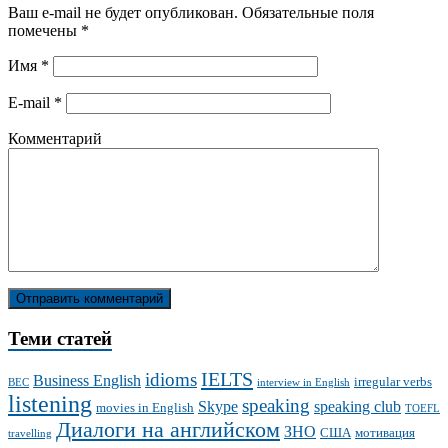
Ваш e-mail не будет опубликован.
Обязательные поля
помечены
*
Имя
*
E-mail
*
Комментарий
Теми статей
IELTS
idioms
Business English
irregular verbs
BEC
interview in English
listening
speaking
Skype
speaking club
movies in English
TOEFL
Диалоги на английском
ЗНО
США
мотивация
travelling