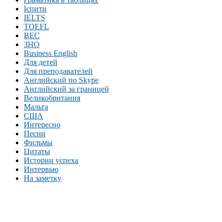
Іспити
IELTS
TOEFL
BEC
ЗНО
Business English
Для детей
Для преподавателей
Английский по Skype
Английский за границей
Великобритания
Мальта
США
Интересно
Песни
Фильмы
Цитаты
Истории успеха
Интервью
На заметку