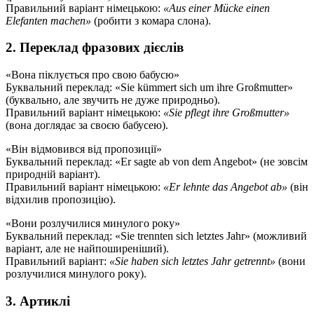
Правильний варіант німецькою:
«Aus einer Mücke einen
Elefanten machen»
(робити з комара слона).
2. Переклад фразових дієслів
«Вона піклується про свою бабусю»
Буквальний переклад: «Sie kümmert sich um ihre Großmutter»
(буквально, але звучить не дуже природньо).
Правильний варіант німецькою:
«Sie pflegt ihre Großmutter»
(вона доглядає за своєю бабусею).
«Він відмовився від пропозиції»
Буквальний переклад: «Er sagte ab von dem Angebot» (не зовсім
природній варіант).
Правильний варіант німецькою:
«Er lehnte das Angebot ab»
(він
відхилив пропозицію).
«Вони розлучилися минулого року»
Буквальний переклад: «Sie trennten sich letztes Jahr» (можливий
варіант, але не найпоширеніший).
Правильний варіант:
«Sie haben sich letztes Jahr getrennt»
(вони
розлучилися минулого року).
3. Артиклі