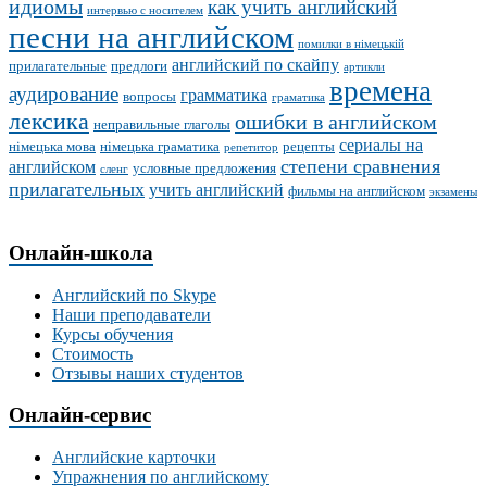
идиомы
как учить английский
интервью с носителем
песни на английском
помилки в німецькій
английский по скайпу
прилагательные
предлоги
артикли
времена
аудирование
грамматика
вопросы
граматика
лексика
ошибки в английском
неправильные глаголы
сериалы на
німецька мова
німецька граматика
рецепты
репетитор
степени сравнения
английском
условные предложения
сленг
прилагательных
учить английский
фильмы на английском
экзамены
Онлайн-школа
Английский по Skype
Наши преподаватели
Курсы обучения
Стоимость
Отзывы наших студентов
Онлайн-сервис
Английские карточки
Упражнения по английскому