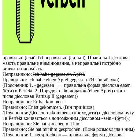
правильні (слабкі) і неравильні (сильні). Правильні дієслова
мають правильне відмінювання, а неправильні потрібно
вивчити напам’ять.
Неправильно:
Ich habe gegesst ein Apfel.
Правильно: Ich habe einen Apfel gegessen. (Я з’їв яблуко)
(Пояснення: 1. «gegessen» — правильна форма дієслова essen
(їсти) в Perfekt. 2. Порядок слів: додаток (einen Apfel) стоїть
після дієсловав Partizip II (gegessen))
Неправильно:
Er hat kommen.
Правильно: Er ist gekommen. (Він прийшов)
(Пояснення: Дієслово «kommen» (приходити) є дієсловом руху
і в Perfekt вживається з допоміжним дієсловом «sein» (бути).)
Неправильно:
Sie hat sprechen mit ihm.
Правильно: Sie hat mit ihm gesprochen. (Вона розмовляла з ним)
(Пояснення: 1. «gesprochen» — правильна форма дієслова