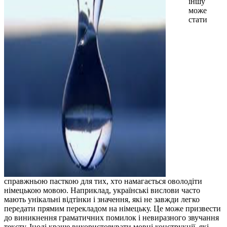
іншу
може
стати
справжньою пасткою для тих, хто намагається оволодіти
німецькою мовою. Наприклад, українські вислови часто
мають унікальні відтінки і значення, які не завжди легко
передати прямим перекладом на німецьку. Це може призвести
до виникнення граматичних помилок і невиразного звучання
тексту. Іноді краще використовувати мовні конструкції, які