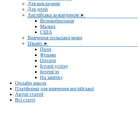
Для викладачів
Для дітей
Англійська за кордоном ►
Великобританія
Мальта
США
Вивчення польської мови
Цікаво ►
Пісні
Фільми
Цитати
Історії успіху
Інтерв’ю
На замітку
Онлайн школа
Платформа для вивчення англійської
Автор статей
Всі статті