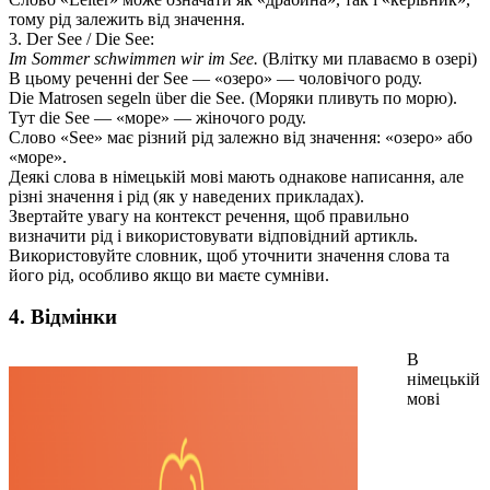
тому рід залежить від значення.
3. Der See / Die See:
Im Sommer schwimmen wir im See.
(Влітку ми плаваємо в озері)
В цьому реченні der See — «озеро» — чоловічого роду.
Die Matrosen segeln über die See. (Моряки пливуть по морю).
Тут die See — «море» — жіночого роду.
Слово «See» має різний рід залежно від значення: «озеро» або
«море».
Деякі слова в німецькій мові мають однакове написання, але
різні значення і рід (як у наведених прикладах).
Звертайте увагу на контекст речення, щоб правильно
визначити рід і використовувати відповідний артикль.
Використовуйте словник, щоб уточнити значення слова та
його рід, особливо якщо ви маєте сумніви.
4. Відмінки
В
німецькій
мові