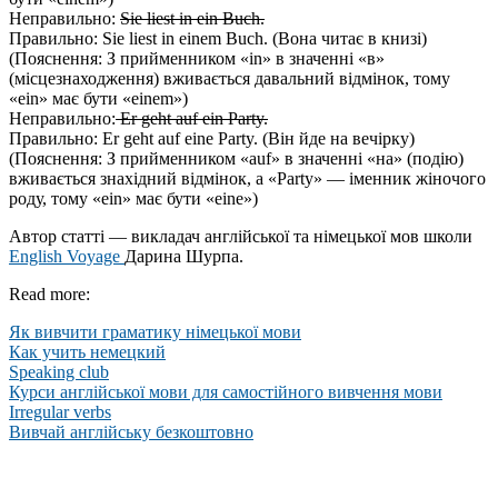
Неправильно:
Sie liest in ein Buch.
Правильно: Sie liest in einem Buch. (Вона читає в книзі)
(Пояснення: З прийменником «in» в значенні «в»
(місцезнаходження) вживається давальний відмінок, тому
«ein» має бути «einem»)
Неправильно:
Er geht auf ein Party.
Правильно: Er geht auf eine Party. (Він йде на вечірку)
(Пояснення: З прийменником «auf» в значенні «на» (подію)
вживається знахідний відмінок, а «Party» — іменник жіночого
роду, тому «ein» має бути «eine»)
Автор статті — викладач англійської та німецької мов школи
English Voyage
Дарина Шурпа.
Read more:
Як вивчити граматику німецької мови
Как учить немецкий
Speaking club
Курси англійської мови для самостійного вивчення мови
Irregular verbs
Вивчай англійську безкоштовно