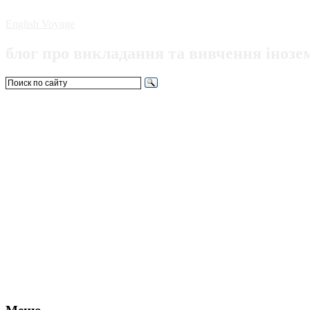
English Voyage
блог про викладання та вивчення інозе