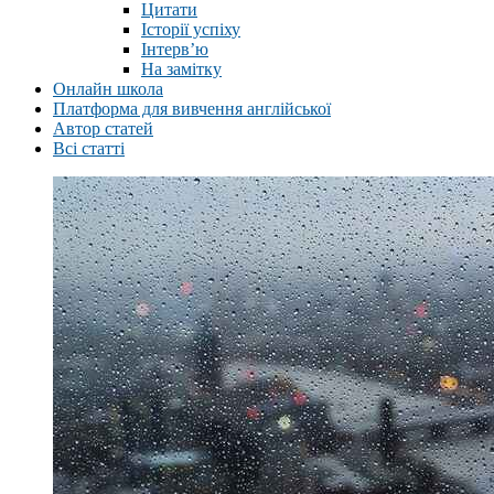
Цитати
Історії успіху
Інтерв’ю
На замітку
Онлайн школа
Платформа для вивчення англійської
Автор статей
Всі статті