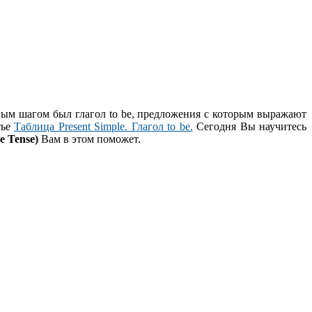
вым шагом был глагол to be, предложения с которым выражают
тье
Таблица Present Simple. Глагол to be.
Сегодня Вы научитесь
e Tense)
Вам в этом поможет.