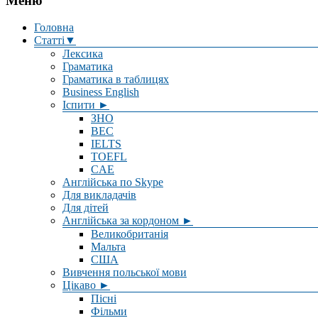
Меню
Головна
Статті▼
Лексика
Граматика
Граматика в таблицях
Business English
Іспити ►
ЗНО
BEC
IELTS
TOEFL
CAE
Англійська по Skype
Для викладачів
Для дітей
Англійська за кордоном ►
Великобританія
Мальта
США
Вивчення польської мови
Цікаво ►
Пісні
Фільми