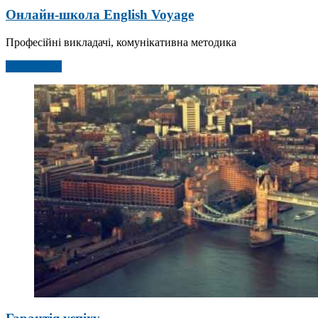
Онлайн-школа English Voyage
Професійні викладачі, комунікативна методика
Детальніше