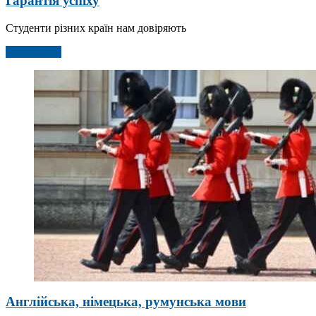
Гарантія успіху
Студенти різних країн нам довіряють
Детальніше
Англійська, німецька, румунська мови