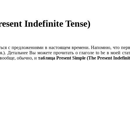
sent Indefinite Tense)
ться с предложениями в настоящем времени. Напомню, что пер
ая.). Детальнее Вы можете прочитать о глаголе to be в моей ста
 вообще, обычно, и
таблица Present Simple (The Present Indefinit