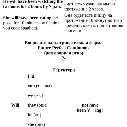
He
will have been watching
the
смотреть мультфильмы на
cartoons for 2 hours by 7 p.m.
протяжение 2 часов.
Она будет есть пиццу на
She
will have been eating
her
протяжение 10 минут до того
pizza for 10 minutes by the time
времени, как ты приготовишь
you cook spaghetti.
спагетти.
Вопросительно-отрицательная форма
Future Perfect Continuous
(разговорная речь)
?-
Структура
I
(я)
you
(ты, вы)
we
(мы)
Will
they
(они)
not have
been V + ing?
he
(он)
she
(она)