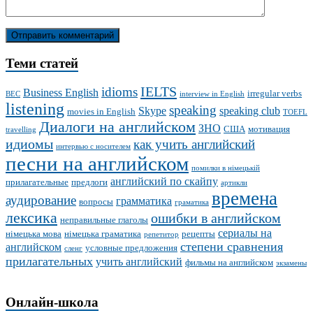
Теми статей
IELTS
idioms
Business English
irregular verbs
BEC
interview in English
listening
speaking
Skype
speaking club
movies in English
TOEFL
Диалоги на английском
ЗНО
США
мотивация
travelling
идиомы
как учить английский
интервью с носителем
песни на английском
помилки в німецькій
английский по скайпу
прилагательные
предлоги
артикли
времена
аудирование
грамматика
вопросы
граматика
лексика
ошибки в английском
неправильные глаголы
сериалы на
німецька мова
німецька граматика
рецепты
репетитор
степени сравнения
английском
условные предложения
сленг
прилагательных
учить английский
фильмы на английском
экзамены
Онлайн-школа