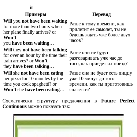
it
Примеры
Перевод
Will
you
not have been waiting
Разве к тому времени, как
for more than two hours when
прилетит ее самолет, ты не
her plane finally arrives? or
будешь ждать уже более двух
Won’t
часов?
you
have been waiting
…
Will
they
not have been talking
Разве они не будут
for over an hour by the time their
разговаривать уже час до
train arrives? or
Won’t
того, как приедет их поезд?
they
have been talking
…
Will
she
not have been eating
Разве она не будет есть пиццу
her pizza for 10 minutes by the
уже 10 минут до того
time you cook spaghetti? or
времени, как ты приготовишь
Won’t
she
have been eating
…
спагетти?
Схематически структуру предложения в
Future Perfect
Continuous
можно показать так: