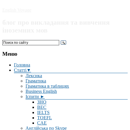
English Voyage
блог про викладання та вивчення
іноземних мов
Меню
Головна
Статті▼
Лексика
Граматика
Граматика в таблицях
Business English
Іспити ►
ЗНО
BEC
IELTS
TOEFL
CAE
Англійська по Skype