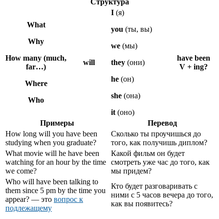
Структура
I
(я)
What
you
(ты, вы)
Why
we
(мы)
How many (much,
have been
will
they
(они)
far…)
V + ing?
he
(он)
Where
she
(она)
Who
it
(оно)
Примеры
Перевод
How long will you have been
Сколько ты проучишься до
studying when you graduate?
того, как получишь диплом?
What movie will he have been
Какой фильм он будет
watching for an hour by the time
смотреть уже час до того, как
we come?
мы придем?
Who will have been talking to
Кто будет разговаривать с
them since 5 pm by the time you
ними с 5 часов вечера до того,
appear? — это
вопрос к
как вы появитесь?
подлежащему