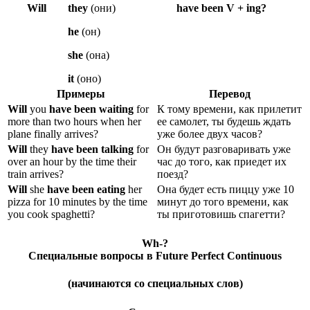
Will
they
(они)
have been V + ing?
he
(он)
she
(она)
it
(оно)
Примеры
Перевод
Will
you
have been waiting
for
К тому времени, как прилетит
more than two hours when her
ее самолет, ты будешь ждать
plane finally arrives?
уже более двух часов?
Will
they
have been talking
for
Он будут разговаривать уже
over an hour by the time their
час до того, как приедет их
train arrives?
поезд?
Will
she
have been eating
her
Она будет есть пиццу уже 10
pizza for 10 minutes by the time
минут до того времени, как
you cook spaghetti?
ты приготовишь спагетти?
Wh-?
Специальные вопросы в Future Perfect Continuous
(начинаются со специальных слов)