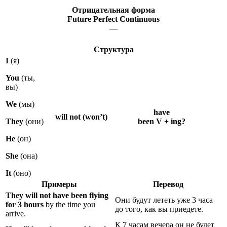
Отрицательная форма
Future Perfect Continuous
—
Структура
I
(я)
You
(ты,
вы)
We
(мы)
have
will not (won’t)
They
(они)
been V + ing?
He
(он)
She
(она)
It
(оно)
Примеры
Перевод
They
will not have been flying
Они будут лететь уже 3 часа
for 3 hours
by the time you
до того, как вы приедете.
arrive.
К 7 часам вечера он не будет