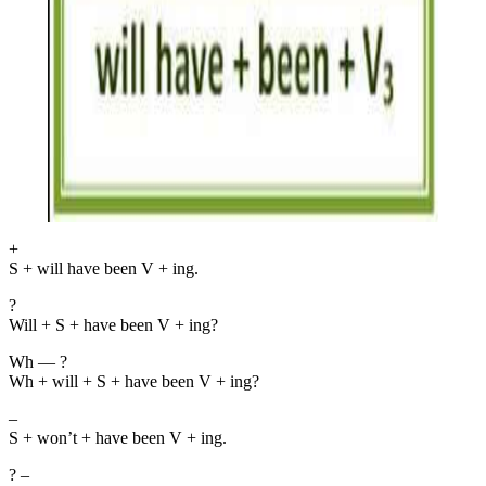
+
S + will have been V + ing.
?
Will + S + have been V + ing?
Wh — ?
Wh + will + S + have been V + ing?
–
S + won’t + have been V + ing.
? –