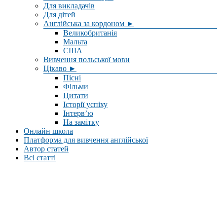
Для викладачів
Для дітей
Англійська за кордоном ►
Великобританія
Мальта
США
Вивчення польської мови
Цікаво ►
Пісні
Фільми
Цитати
Історії успіху
Інтерв’ю
На замітку
Онлайн школа
Платформа для вивчення англійської
Автор статей
Всі статті