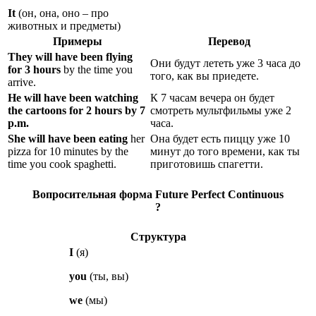
It
(он, она, оно – про
животных и предметы)
Примеры
Перевод
They
will have been flying
Они будут лететь уже 3 часа до
for 3 hours
by the time you
того, как вы приедете.
arrive.
He
will have been watching
К 7 часам вечера он будет
the cartoons for 2 hours by 7
смотреть мультфильмы уже 2
p.m.
часа.
She
will have been eating
her
Она будет есть пиццу уже 10
pizza for 10 minutes by the
минут до того времени, как ты
time you cook spaghetti.
приготовишь спагетти.
Вопросительная форма Future Perfect Continuous
?
Структура
I
(я)
you
(ты, вы)
we
(мы)