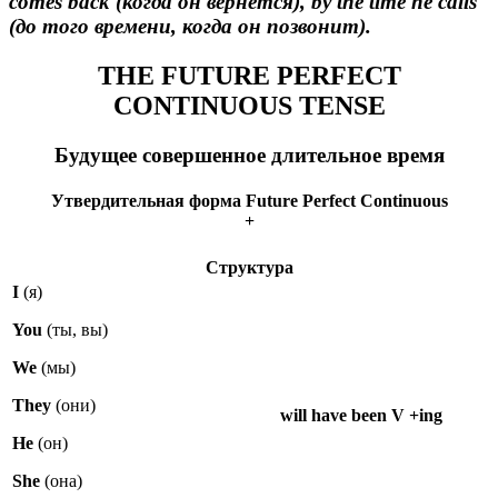
comes back (когда он вернется), by the time he calls
(до того времени, когда он позвонит).
THE FUTURE PERFECT
CONTINUOUS TENSE
Будущее совершенное длительное время
Утвердительная форма Future Perfect Continuous
+
Структура
I
(я)
You
(ты, вы)
We
(мы)
They
(они)
will have been V +ing
He
(он)
She
(она)