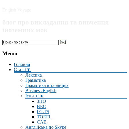
English Voyage
блог про викладання та вивчення
іноземних мов
Меню
Головна
Статті▼
Лексика
Граматика
Граматика в таблицях
Business English
Іспити ►
ЗНО
BEC
IELTS
TOEFL
CAE
Англійська по Skype