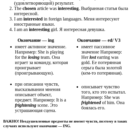
(удовлетворяющий) результат.
The
chosen
article was
interesting
. Выбранная статья была
интересной.
I am
interested
in foreign languages. Меня интересуют
иностранные языки.
I am an
interesting
girl. Я интересная девушка.
Окончание — ing
Окончание — ed/ V3
имеет активное значение.
имеет пассивное
Например: She is playing
значение Например:
for the
losing
team. Она
Her
lost
earring was
играет за команду, которая
gold. Ее потерянная
проигрывает
серьга была золотой
(проигрывающую).
(кем-то потерянная).
при описании чувств,
описывает чувство
высказывании мнения
того, кто это испытал.
описывает объект,
Например: She was
предмет. Например: It is a
frightened
of him. Она
frightening
scene. Это
боялась его.
устрашающая сцена.
ВАЖНО! Неодушевленные предметы не имеют чувств, поэтому в таких
случаях используют окончание — ING.