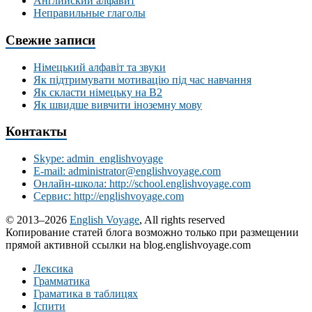
Английский алфавит
Неправильные глаголы
Свежие записи
Німецький алфавіт та звуки
Як підтримувати мотивацію під час навчання
Як скласти німецьку на В2
Як швидше вивчити іноземну мову
Контакты
Skype: admin_englishvoyage
E-mail: administrator@englishvoyage.com
Онлайн-школа: http://school.englishvoyage.com
Сервис: http://englishvoyage.com
© 2013–2026
English Voyage
, All rights reserved
Копирование статей блога возможно только при размещении
прямой активной ссылки на blog.englishvoyage.com
Лексика
Грамматика
Граматика в таблицях
Іспити