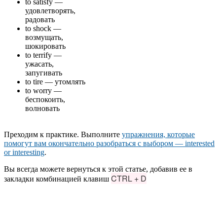
to satisfy —
удовлетворять,
радовать
to shock —
возмущать,
шокировать
to terrify —
ужасать,
запугивать
to tire — утомлять
to worry —
беспокоить,
волновать
Преходим к практике. Выполните
упражнения, которые
помогут вам окончательно разобраться с выбором — interested
or interesting
.
Вы всегда можете вернуться к этой статье, добавив ее в
CTRL + D
закладки комбинацией клавиш