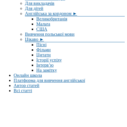
Для викладачів
Для дітей
Англійська за кордоном ►
Великобританія
Мальта
США
Вивчення польської мови
Цікаво ►
Пісні
Фільми
Цитати
Історії успіху
Інтерв’ю
На замітку
Онлайн школа
Платформа для вивчення англійської
Автор статей
Всі статті