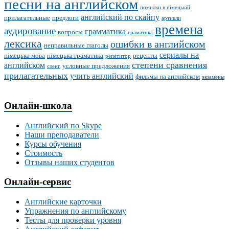
песни на английском
помилки в німецькій
английский по скайпу
прилагательные
предлоги
артикли
времена
аудирование
грамматика
вопросы
граматика
лексика
ошибки в английском
неправильные глаголы
сериалы на
німецька мова
німецька граматика
рецепты
репетитор
степени сравнения
английском
условные предложения
сленг
прилагательных
учить английский
фильмы на английском
экзамены
Онлайн-школа
Английский по Skype
Наши преподаватели
Курсы обучения
Стоимость
Отзывы наших студентов
Онлайн-сервис
Английские карточки
Упражнения по английскому
Тесты для проверки уровня