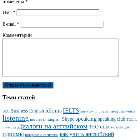
помечены
*
Имя
*
E-mail
*
Комментарий
Теми статей
IELTS
idioms
Business English
irregular verbs
BEC
interview in English
listening
speaking
Skype
speaking club
movies in English
TOEFL
Диалоги на английском
ЗНО
США
мотивация
travelling
идиомы
как учить английский
интервью с носителем