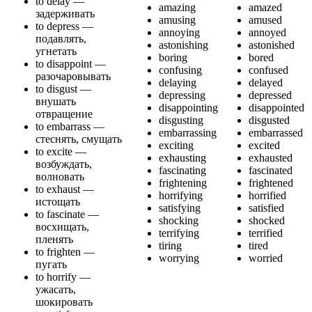
to delay —
amazing
amazed
задерживать
amusing
amused
to depress —
annoying
annoyed
подавлять,
astonishing
astonished
угнетать
boring
bored
to disappoint —
confusing
confused
разочаровывать
delaying
delayed
to disgust —
depressing
depressed
внушать
disappointing
disappointed
отвращение
disgusting
disgusted
to embarrass —
embarrassing
embarrassed
стеснять, смущать
exciting
excited
to excite —
exhausting
exhausted
возбуждать,
fascinating
fascinated
волновать
frightening
frightened
to exhaust —
horrifying
horrified
истощать
satisfying
satisfied
to fascinate —
shocking
shocked
восхищать,
terrifying
terrified
пленять
tiring
tired
to frighten —
worrying
worried
пугать
to horrify —
ужасать,
шокировать