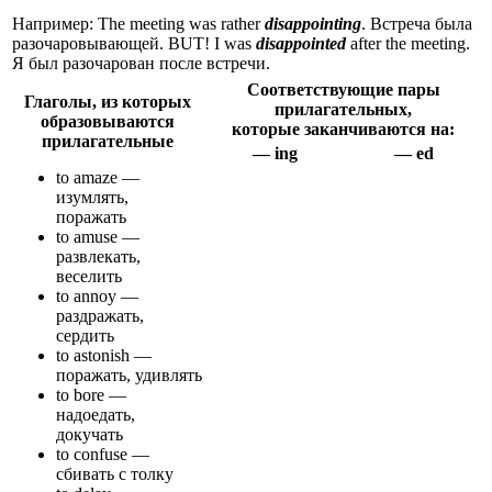
Например: The meeting was rather
disappointing
. Встреча была
разочаровывающей. BUT! I was
disappointed
after the meeting.
Я был разочарован после встречи.
Соответствующие пары
Глаголы, из которых
прилагательных,
образовываются
которые заканчиваются на:
прилагательные
— ing
— ed
to amaze —
изумлять,
поражать
to amuse —
развлекать,
веселить
to annoy —
раздражать,
сердить
to astonish —
поражать, удивлять
to bore —
надоедать,
докучать
to confuse —
сбивать с толку