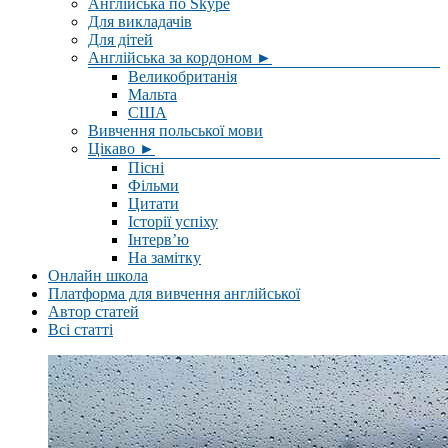
Англійська по Skype
Для викладачів
Для дітей
Англійська за кордоном ►
Великобританія
Мальта
США
Вивчення польської мови
Цікаво ►
Пісні
Фільми
Цитати
Історії успіху
Інтерв’ю
На замітку
Онлайн школа
Платформа для вивчення англійської
Автор статей
Всі статті