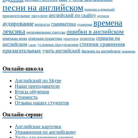
песни на английском
помилки в німецькій
английский по скайпу
прилагательные
предлоги
артикли
времена
аудирование
грамматика
вопросы
граматика
лексика
ошибки в английском
неправильные глаголы
сериалы на
німецька мова
німецька граматика
рецепты
репетитор
степени сравнения
английском
условные предложения
сленг
прилагательных
учить английский
фильмы на английском
экзамены
Онлайн-школа
Английский по Skype
Наши преподаватели
Курсы обучения
Стоимость
Отзывы наших студентов
Онлайн-сервис
Английские карточки
Упражнения по английскому
Тесты для проверки уровня