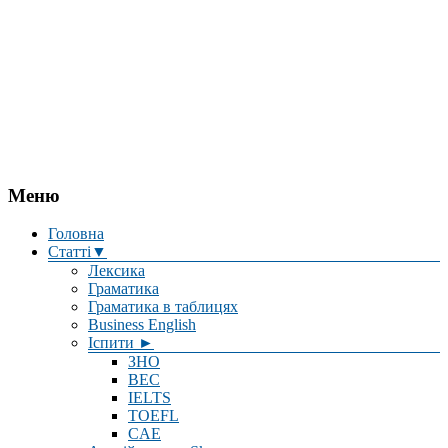
Меню
Головна
Статті▼
Лексика
Граматика
Граматика в таблицях
Business English
Іспити ►
ЗНО
BEC
IELTS
TOEFL
CAE