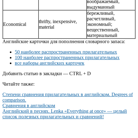
воображаемый,
выдуманный
бережливый,
расчетливый,
thrifty, inexpensive,
Economical
экономный;
material
вещественный,
материальный
Английские карточки для пополнения словарного запаса:
50 наиболее распространенных прилагательных
100 наиболее распространенных прилагательных
все наборы английских карточек
Добавить статью в закладки — CTRL + D
Читайте также:
Степени сравнения прилагательных в английском. Degrees of
comparison.
Сравнения в английском
Английский в песнях. Lenka «Everything at once» — целый
список полезных прилагательных и сравнений!