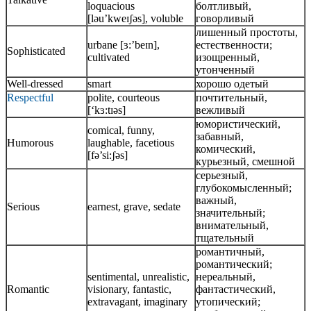
loquacious
болтливый,
[ləu’kweɪʃəs], voluble
говорливый
лишенный простоты,
urbane [ɜ:’beɪn],
естественности;
Sophisticated
cultivated
изощренный,
утонченный
Well-dressed
smart
хорошо одетый
Respectful
polite, courteous
почтительный,
[‘kɜ:tɪəs]
вежливый
юмористический,
comical, funny,
забавный,
Humorous
laughable, facetious
комический,
[fə’si:ʃəs]
курьезный, смешной
серьезный,
глубокомысленный;
важный,
Serious
earnest, grave, sedate
значительный;
внимательный,
тщательный
романтичный,
романтический;
sentimental, unrealistic,
нереальный,
Romantic
visionary, fantastic,
фантастический,
extravagant, imaginary
утопический;