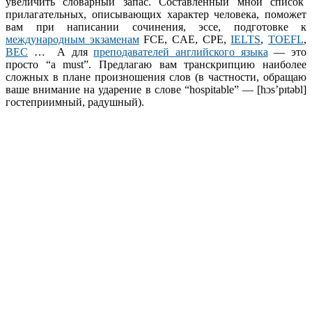
увеличить словарный запас. Составленный мной список
прилагательных, описывающих характер человека, поможет
вам при написании сочинения, эссе, подготовке к
международным экзаменам
FCE, CAE, CPE,
IELTS
,
TOEFL
,
BEC
… А для
преподавателей английского языка
— это
просто “a must”. Предлагаю вам транскрипцию наиболее
сложных в плане произношения слов (в частности, обращаю
ваше внимание на ударение в слове “hospitable” — [hɔs’pɪtəbl]
гостеприимный, радушный).