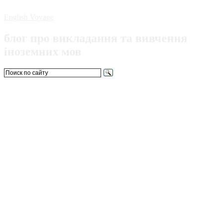
English Voyage
блог про викладання та вивчення
іноземних мов