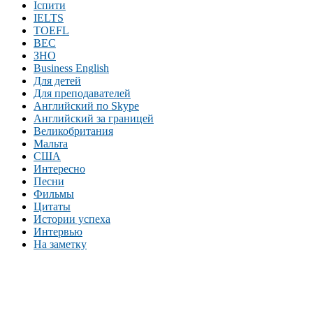
Іспити
IELTS
TOEFL
BEC
ЗНО
Business English
Для детей
Для преподавателей
Английский по Skype
Английский за границей
Великобритания
Мальта
США
Интересно
Песни
Фильмы
Цитаты
Истории успеха
Интервью
На заметку