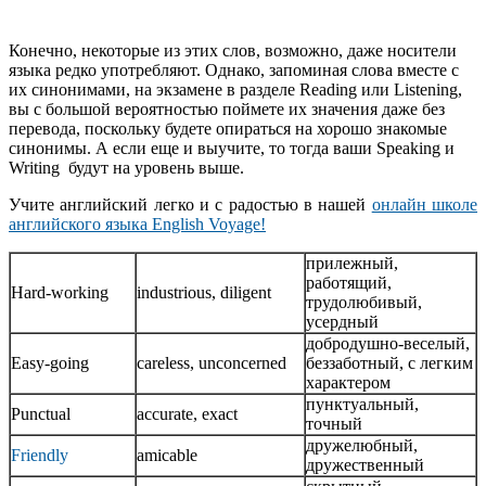
Конечно, некоторые из этих слов, возможно, даже носители
языка редко употребляют. Однако, запоминая слова вместе с
их синонимами, на экзамене в разделе Reading или Listening,
вы с большой вероятностью поймете их значения даже без
перевода, поскольку будете опираться на хорошо знакомые
синонимы. А если еще и выучите, то тогда ваши Speaking и
Writing будут на уровень выше.
Учите английский легко и с радостью в нашей
онлайн школе
английского языка English Voyage!
прилежный,
работящий,
Hard-working
industrious, diligent
трудолюбивый,
усердный
добродушно-веселый,
Easy-going
careless, unconcerned
беззаботный, с легким
характером
пунктуальный,
Punctual
accurate, exact
точный
дружелюбный,
Friendly
amicable
дружественный