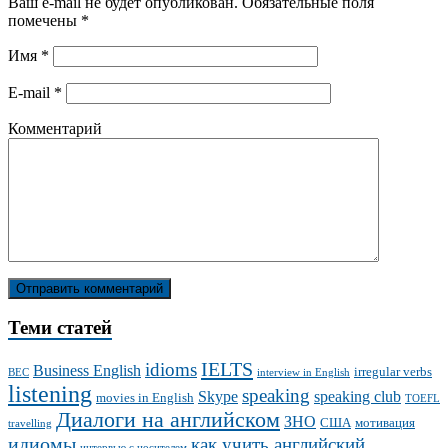
Ваш e-mail не будет опубликован.
Обязательные поля
помечены
*
Имя
*
E-mail
*
Комментарий
Теми статей
IELTS
idioms
Business English
irregular verbs
BEC
interview in English
listening
speaking
Skype
speaking club
movies in English
TOEFL
Диалоги на английском
ЗНО
США
мотивация
travelling
идиомы
как учить английский
интервью с носителем