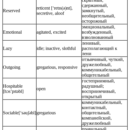
скрытный,
сдержанный,
reticent [‘retɪs(ə)nt],
Reserved
замкнутый,
secretive, aloof
необщительный,
осторожный
эмоциональный,
Emotional
agitated, excited
возбужденный,
взволнованный
ленивый,
Lazy
idle; inactive, slothful
располагающий к
лени
отзывчивый, чуткий,
дружелюбный,
Outgoing
gregarious, responsive
коммуникабельный,
общительный
гостеприимный,
Hospitable
радушный;
open
[hɔs’pɪtəbl]
восприимчивый,
открытый
коммуникабельный,
контактный,
Sociable[‘səuʃəbl]
gregarious
общительный,
компанейский,
дружелюбный
правильный,