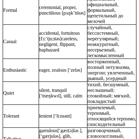
официальный,
ceremonial, proper,
Formal
формальный,
punctilious [pʌŋk’tɪlɪəs]
щепетильный до
мелочей
случайный,
accidental, fortuitous
бессистемный,
[fɔ;’tju;ɪtəs]careless,
нерегулярный;
Casual
negligent, flippant,
неаккуратный,
haphazard
несерьезный,
легкомысленный
восторженный,
полный энтузиазма,
Enthusiastic
eager, zealous [‘zeləs]
энергии; увлеченный,
рьяный, усердный
тихий, бесшумный,
silent, tranquil
неслышный;
Quiet
[‘træŋkwɪl], still, calm
спокойный; мягкий,
покладистый
приемлемый,
терпимый,
Tolerant
lenient [‘liːnɪənt]
относящийся терпимо,
снисходительный
garrulous[‘gær(ə)ləs ],
разговорчивый,
[‘gærjuləs], glib,
словоохотливый,
Talkative