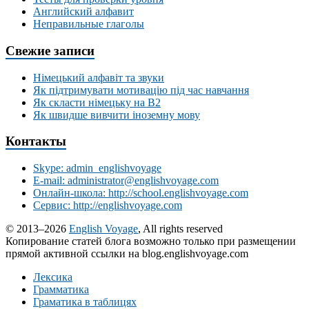
Английский алфавит
Неправильные глаголы
Свежие записи
Німецький алфавіт та звуки
Як підтримувати мотивацію під час навчання
Як скласти німецьку на В2
Як швидше вивчити іноземну мову
Контакты
Skype: admin_englishvoyage
E-mail: administrator@englishvoyage.com
Онлайн-школа: http://school.englishvoyage.com
Сервис: http://englishvoyage.com
© 2013–2026
English Voyage
, All rights reserved
Копирование статей блога возможно только при размещении
прямой активной ссылки на blog.englishvoyage.com
Лексика
Грамматика
Граматика в таблицях