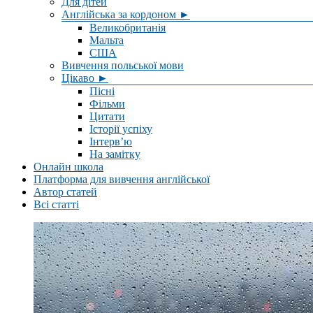
Для дітей
Англійська за кордоном ►
Великобританія
Мальта
США
Вивчення польської мови
Цікаво ►
Пісні
Фільми
Цитати
Історії успіху
Інтерв’ю
На замітку
Онлайн школа
Платформа для вивчення англійської
Автор статей
Всі статті