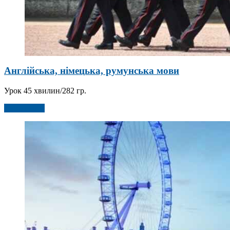
Англійська, німецька, румунська мови
Урок 45 хвилин/282 гр.
Детальніше