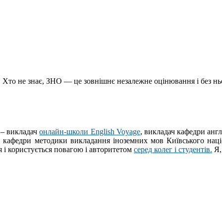
и. Хто не знає, ЗНО — це зовнішнє незалежне оцінювання і без н
о
– викладач
онлайн-школи English Voyage
, викладач кафедри анг
нт кафедри методики викладання іноземних мов Київського наці
 і користується повагою і авторитетом
серед колег і студентів.
Я,