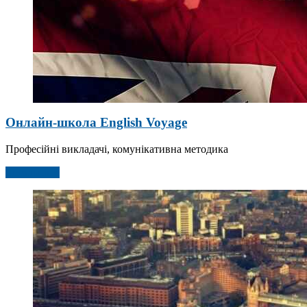
Онлайн-школа English Voyage
Професійні викладачі, комунікативна методика
Детальніше