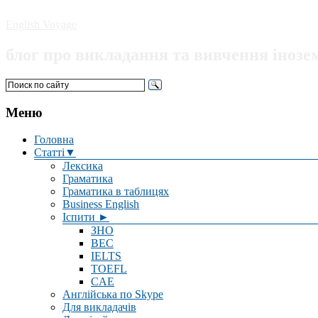
English Voyage
блог про викладання та вивчення інозе
Меню
Головна
Статті▼
Лексика
Граматика
Граматика в таблицях
Business English
Іспити ►
ЗНО
BEC
IELTS
TOEFL
CAE
Англійська по Skype
Для викладачів