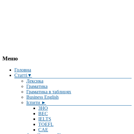
Меню
Головна
Статті▼
Лексика
Граматика
Граматика в таблицях
Business English
Іспити ►
ЗНО
BEC
IELTS
TOEFL
CAE