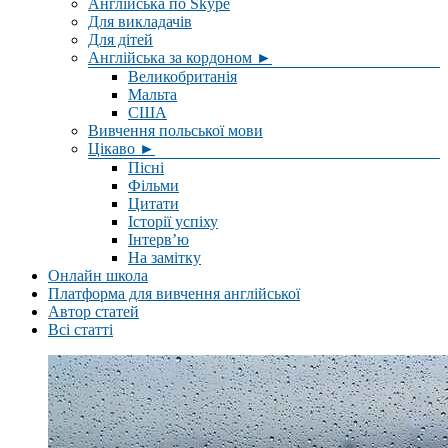
Англійська по Skype
Для викладачів
Для дітей
Англійська за кордоном ►
Великобританія
Мальта
США
Вивчення польської мови
Цікаво ►
Пісні
Фільми
Цитати
Історії успіху
Інтерв’ю
На замітку
Онлайн школа
Платформа для вивчення англійської
Автор статей
Всі статті