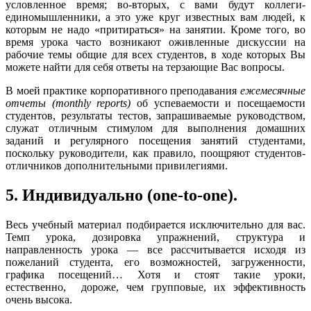
условленное время; во-вторых, с вами будут коллеги-
единомышленники, а это уже круг известных вам людей, к
которым не надо «притираться» на занятии. Кроме того, во
время урока часто возникают оживленные дискуссии на
рабочие темы общие для всех студентов, в ходе которых Вы
можете найти для себя ответы на терзающие Вас вопросы.
В моей практике корпоративного преподавания
ежемесячные
отчеты (
monthly
reports
)
об успеваемости и посещаемости
студентов, результаты тестов, запрашиваемые руководством,
служат отличным стимулом для выполнения домашних
заданий и регулярного посещения занятий студентами,
поскольку руководители, как правило, поощряют студентов-
отличников дополнительными привилегиями.
5. Индивидуально (one-to-one).
Весь учебный материал подбирается исключительно для вас.
Темп урока, дозировка упражнений, структура и
направленность урока — все рассчитывается исходя из
пожеланий студента, его возможностей, загруженности,
графика посещений… Хотя и стоят такие уроки,
естественно, дороже, чем групповые, их эффективность
очень высока.