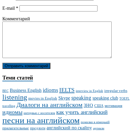
E-mail
*
Комментарий
Теми статей
IELTS
idioms
Business English
irregular verbs
BEC
interview in English
listening
speaking
Skype
speaking club
movies in English
TOEFL
Диалоги на английском
ЗНО
США
мотивация
travelling
идиомы
как учить английский
интервью с носителем
песни на английском
помилки в німецькій
английский по скайпу
прилагательные
предлоги
артикли