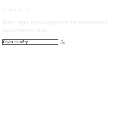
English Voyage
блог про викладання та вивчення
іноземних мов