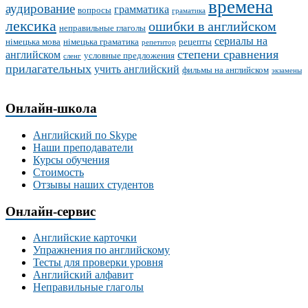
времена
аудирование
грамматика
вопросы
граматика
лексика
ошибки в английском
неправильные глаголы
сериалы на
німецька мова
німецька граматика
рецепты
репетитор
степени сравнения
английском
условные предложения
сленг
прилагательных
учить английский
фильмы на английском
экзамены
Онлайн-школа
Английский по Skype
Наши преподаватели
Курсы обучения
Стоимость
Отзывы наших студентов
Онлайн-сервис
Английские карточки
Упражнения по английскому
Тесты для проверки уровня
Английский алфавит
Неправильные глаголы