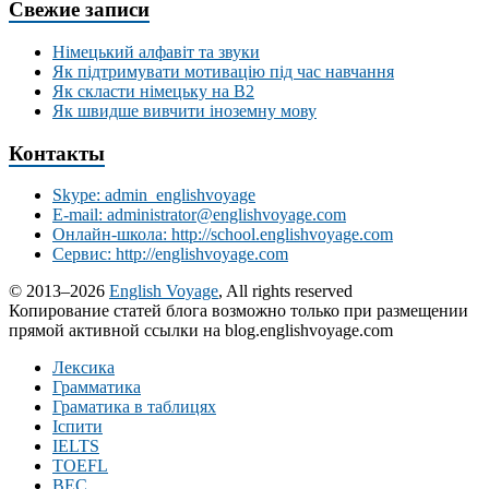
Свежие записи
Німецький алфавіт та звуки
Як підтримувати мотивацію під час навчання
Як скласти німецьку на В2
Як швидше вивчити іноземну мову
Контакты
Skype: admin_englishvoyage
E-mail: administrator@englishvoyage.com
Онлайн-школа: http://school.englishvoyage.com
Сервис: http://englishvoyage.com
© 2013–2026
English Voyage
, All rights reserved
Копирование статей блога возможно только при размещении
прямой активной ссылки на blog.englishvoyage.com
Лексика
Грамматика
Граматика в таблицях
Іспити
IELTS
TOEFL
BEC