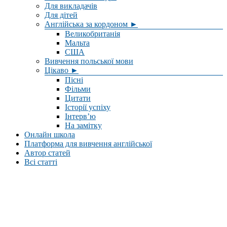
Для викладачів
Для дітей
Англійська за кордоном ►
Великобританія
Мальта
США
Вивчення польської мови
Цікаво ►
Пісні
Фільми
Цитати
Історії успіху
Інтерв’ю
На замітку
Онлайн школа
Платформа для вивчення англійської
Автор статей
Всі статті