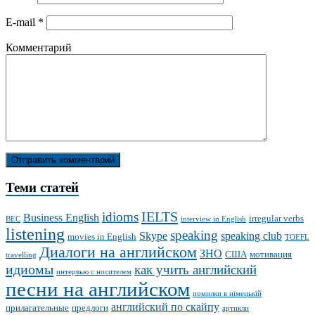
E-mail
*
Комментарий
Теми статей
IELTS
idioms
Business English
irregular verbs
BEC
interview in English
listening
speaking
Skype
speaking club
movies in English
TOEFL
Диалоги на английском
ЗНО
США
мотивация
travelling
идиомы
как учить английский
интервью с носителем
песни на английском
помилки в німецькій
английский по скайпу
прилагательные
предлоги
артикли