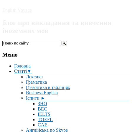
English Voyage
блог про викладання та вивчення
іноземних мов
Меню
Головна
Статті▼
Лексика
Граматика
Граматика в таблицях
Business English
Іспити ►
ЗНО
BEC
IELTS
TOEFL
CAE
Англійська по Skype