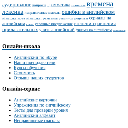
времена
аудирование
грамматика
вопросы
граматика
лексика
ошибки в английском
неправильные глаголы
сериалы на
німецька мова
німецька граматика
рецепты
репетитор
степени сравнения
английском
условные предложения
сленг
прилагательных
учить английский
фильмы на английском
экзамены
Онлайн-школа
Английский по Skype
Наши преподаватели
Курсы обучения
Стоимость
Отзывы наших студентов
Онлайн-сервис
Английские карточки
Упражнения по английскому
Тесты для проверки уровня
Английский алфавит
Неправильные глаголы