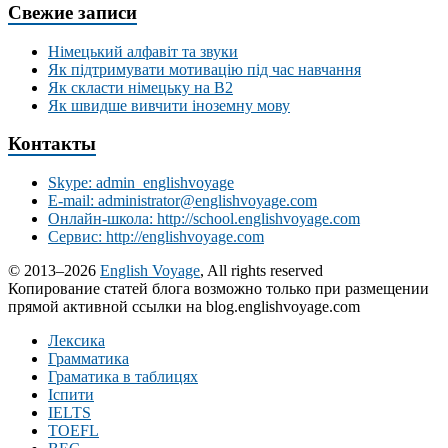
Свежие записи
Німецький алфавіт та звуки
Як підтримувати мотивацію під час навчання
Як скласти німецьку на В2
Як швидше вивчити іноземну мову
Контакты
Skype: admin_englishvoyage
E-mail: administrator@englishvoyage.com
Онлайн-школа: http://school.englishvoyage.com
Сервис: http://englishvoyage.com
© 2013–2026
English Voyage
, All rights reserved
Копирование статей блога возможно только при размещении
прямой активной ссылки на blog.englishvoyage.com
Лексика
Грамматика
Граматика в таблицях
Іспити
IELTS
TOEFL