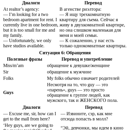
Диалоги
Перевод
At realtor’s agency:
В агенстве риэлтора:
— I’m looking for a two
— Я ищу трехкомнатную
bedroom apartment for rent. I
квартиру для съема. Сейчас я
currently live in one bedroom,
живу в двухкомнатной квартире,
but it is too small for me and
но она слишком маленькая для
my family.
меня и моей семьи.
— Unfortunately, we only
— К сожалению, у нас есть
have studios available.
только однокомнатные квартиры.
Ситуация 6: Обращения
Полезные фразы
Перевод и употребление
Miss/m’am
обращение к девушке/женщине
Sir
обращение к мужчине
Folks
My folks обычно означает родителей
Несмотря на то, что
guy
— это
«парень», guys
— это просто
Guys
обращение к группе людей, как
мужского, так и ЖЕНСКОГО пола.
Диалоги
Перевод
— Excuse me, sir, how can I
— Извините, сэр, как мне
get to the mall from here?
отсюда попасть в молл?
‘Hey guys, are we going to
“Эй, девчонки, мы идем в кино