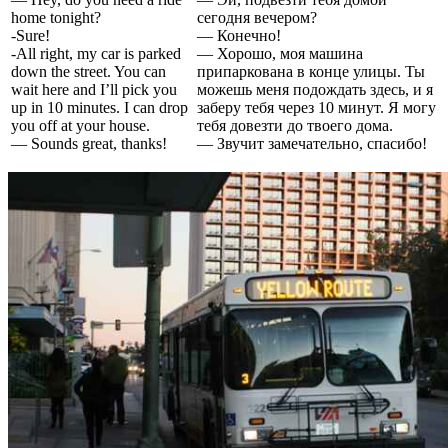
home tonight?
сегодня вечером?
-Sure!
— Конечно!
-All right, my car is parked
— Хорошо, моя машина
down the street. You can
припаркована в конце улицы. Ты
wait here and I’ll pick you
можешь меня подождать здесь, и я
up in 10 minutes. I can drop
заберу тебя через 10 минут. Я могу
you off at your house.
тебя довезти до твоего дома.
— Sounds great, thanks!
— Звучит замечательно, спасибо!