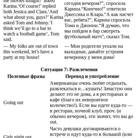
the movies tonight?’ asked
сегодня вечером?”, спросила
Karina.‘Of course!’ replied
Карина.“Конечно!” ответили
both Jessica and Clara.‘And
Джессика и Клара.“А как насчет
what about you, guys?’ Karina
вас, ребята?”, Карина спросила
asked Tom and Johnny.‘I
Тома и Джонни.“Я думаю, что
think we’ll go to a bar to
мы пойдем в бар смотреть
watch a football game’, Tom
футбольный матч”, сказал Том.
said.
— My folks are out of town
— Мои родители уехали на
this weekend, let’s have a
выходные, давайте устроим
party at my house!
вечеринку у меня дома!
Ситуация 7: Развлечения
Полезные фразы
Перевод и употребление
Американцы очень любят отдыхать,
развлекаться и…кушать! Зачастую они
делают это не дома, а в ресторанах и
кафе (благо их невероятное
Going out
количество!). Если вы идете куда-то —
в ресторан, ночной клуб, проч. (и
обычно вечером), эти значит, что вы go
out.
Часто девушки договариваются о
встрече и идут куда-то в большой (или
Girls night out