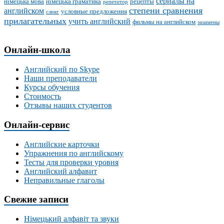
сериалы на
німецька мова
німецька граматика
рецепты
репетитор
степени сравнения
английском
условные предложения
сленг
прилагательных
учить английский
фильмы на английском
экзамены
Онлайн-школа
Английский по Skype
Наши преподаватели
Курсы обучения
Стоимость
Отзывы наших студентов
Онлайн-сервис
Английские карточки
Упражнения по английскому
Тесты для проверки уровня
Английский алфавит
Неправильные глаголы
Свежие записи
Німецький алфавіт та звуки