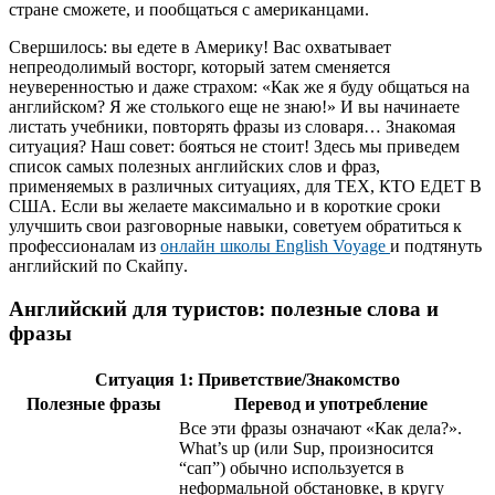
стране сможете, и пообщаться с американцами.
Свершилось: вы едете в Америку! Вас охватывает
непреодолимый восторг, который затем сменяется
неуверенностью и даже страхом: «Как же я буду общаться на
английском? Я же столького еще не знаю!» И вы начинаете
листать учебники, повторять фразы из словаря… Знакомая
ситуация? Наш совет: бояться не стоит! Здесь мы приведем
список самых полезных английских слов и фраз,
применяемых в различных ситуациях, для ТЕХ, КТО ЕДЕТ В
США. Если вы желаете максимально и в короткие сроки
улучшить свои разговорные навыки, советуем обратиться к
профессионалам из
онлайн школы
English Voyage
и подтянуть
английский по Скайпу
.
Английский для туристов: полезные слова и
фразы
Ситуация 1: Приветствие/Знакомство
Полезные фразы
Перевод и употребление
Все эти фразы означают «Как дела?».
What’s up (или Sup, произносится
“сап”) обычно используется в
неформальной обстановке, в кругу