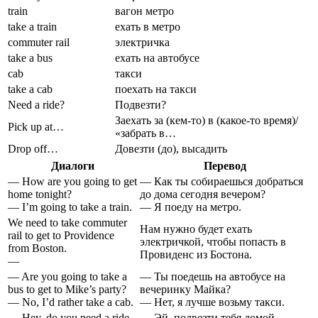
train
вагон метро
take a train
ехать в метро
commuter rail
электричка
take a bus
ехать на автобусе
сab
такси
take a cab
поехать на такси
Need a ride?
Подвезти?
Заехать за (кем-то) в (какое-то время)/
Pick up at…
«забрать в…
Drop off…
Довезти (до), высадить
Диалоги
Перевод
— How are you going to get
— Как ты собираешься добраться
home tonight?
до дома сегодня вечером?
— I’m going to take a train.
— Я поеду на метро.
We need to take commuter
Нам нужно будет ехать
rail to get to Providence
электричкой, чтобы попасть в
from Boston.
Провиденс из Бостона.
—
— Are you going to take a
— Ты поедешь на автобусе на
bus to get to Mike’s party?
вечеринку Майка?
— No, I’d rather take a cab.
— Нет, я лучше возьму такси.
— Hey, do you need a ride
— Эй, подвезти тебя домой