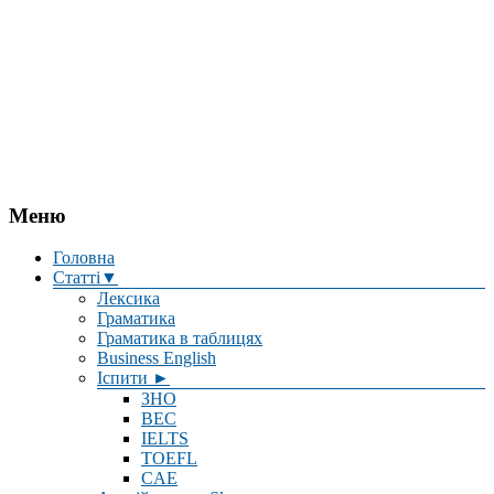
Меню
Головна
Статті▼
Лексика
Граматика
Граматика в таблицях
Business English
Іспити ►
ЗНО
BEC
IELTS
TOEFL
CAE