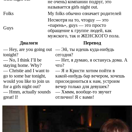
не очень) компании подруг, это
называется girls night out.
Folks
My folks обычно означает родителей
Несмотря на то, чтоguy — это
«парень», guys — это просто
Guys
обращение к группе людей, как
мужского, так и ЖЕНСКОГО пола.
Диалоги
Перевод
— Hey, are you going out
— Эй, ты идешь куда-нибудь
tonight?
сегодня?
— No, I think I’ll be
— Нет, я думаю, я останусь дома. А
staying home. Why?
что?
— Christie and I want to
— Я и Кристи хотим пойти в
go to some bar tonight,
какой-нибудь бар вечером, хочешь
would you like to join us
присоединиться к нам, устроим
for a girls night out?
вечер только для девушек?
— Hmm, actually sounds
— Хммм, вообще-то звучит
great! I!
отлично! Я с вами!