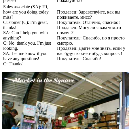
please?
пожалуйста
?
Sales associate (SA): Hi,
how are you doing today,
Продавец: Здравствуйте, как вы
miss?
поживаете, мисс?
Customer (C): I’m great,
Покупатель: Отлично, спасибо!
thanks!
Продавец: Могу ли я вам чем-то
SA: Can I help you with
помочь?
anything?
Покупатель: Спасибо, но я просто
C: No, thank you, I’m just
смотрю.
looking.
Продавец: Дайте мне знать, если у
SA: Let me know if you
вас будут какие-нибудь вопросы!
have any questions!
Покупатель: Спасибо!
C
:
Thanks
!