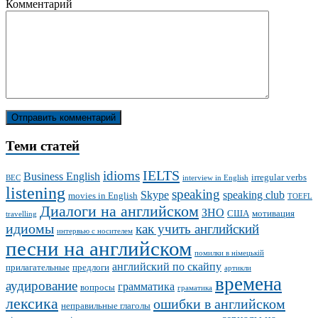
Комментарий
Теми статей
IELTS
idioms
Business English
irregular verbs
BEC
interview in English
listening
speaking
Skype
speaking club
movies in English
TOEFL
Диалоги на английском
ЗНО
США
мотивация
travelling
идиомы
как учить английский
интервью с носителем
песни на английском
помилки в німецькій
английский по скайпу
прилагательные
предлоги
артикли
времена
аудирование
грамматика
вопросы
граматика
лексика
ошибки в английском
неправильные глаголы