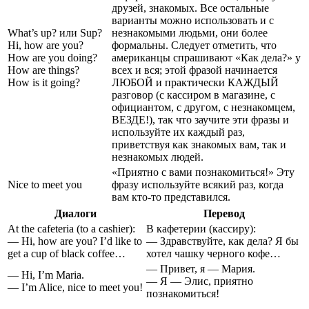
друзей, знакомых. Все остальные
варианты можно использовать и с
What’s up? или Sup?
незнакомыми людьми, они более
Hi, how are you?
формальны. Следует отметить, что
How are you doing?
американцы спрашивают «Как дела?» у
How are things?
всех и вся; этой фразой начинается
How is it going?
ЛЮБОЙ и практически КАЖДЫЙ
разговор (с кассиром в магазине, с
официантом, с другом, с незнакомцем,
ВЕЗДЕ!), так что заучите эти фразы и
используйте их каждый раз,
приветствуя как знакомых вам, так и
незнакомых людей.
«Приятно с вами познакомиться!» Эту
Nice to meet you
фразу используйте всякий раз, когда
вам кто-то представился.
Диалоги
Перевод
At the cafeteria (to a cashier):
В кафетерии (кассиру):
— Hi, how are you? I’d like to
— Здравствуйте, как дела? Я бы
get a cup of black coffee…
хотел чашку черного кофе…
— Привет, я — Мария.
— Hi, I’m Maria.
— Я — Элис, приятно
— I’m Alice, nice to meet you!
познакомиться!