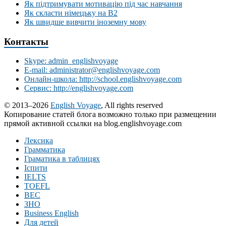
Як підтримувати мотивацію під час навчання
Як скласти німецьку на В2
Як швидше вивчити іноземну мову
Контакты
Skype: admin_englishvoyage
E-mail: administrator@englishvoyage.com
Онлайн-школа: http://school.englishvoyage.com
Сервис: http://englishvoyage.com
© 2013–2026
English Voyage
, All rights reserved
Копирование статей блога возможно только при размещении
прямой активной ссылки на blog.englishvoyage.com
Лексика
Грамматика
Граматика в таблицях
Іспити
IELTS
TOEFL
BEC
ЗНО
Business English
Для детей