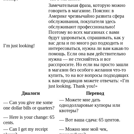
Замечательная фраза, которую можно
говорить в магазине. Поясню: в
Америке чрезвычайно развита сфера
обслуживания, покупателя здесь
обслуживают профессионально!
Поэтому во всех магазинах с вами
будут здороваться, спрашивать, как у
вас дела и по много раз подходить и
I’m just looking!
интересоваться, нужна ли вам какая-то
помощь. Если она вам действительно
нужна — не стесняйтесь и все
расспросите. Но если вы просто зашли
в магазин без особого желания что-то
купить, то на все вопросы подходящих
к вам продавцов можете отвечать: «I’m
just looking. Thank you!»
Диалоги
Перевод
— Можете мне дать
— Can you give me some
однодолларовые купюры или
one dollar bills or quarters?
квотеры?
— Here is your change: 65
— Вот ваша сдача: 65 центов
.
cents.
— Can I get my receipt
—
Можно мне мой чек
,