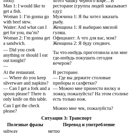
food):
хотел чашку черного кофе…В
Man 1: I would like to
ресторане (группа людей заказывает
get a fish.
еду):
Woman 1: I’m gonna go
Мужчина 1: Я бы хотел заказать
with beef stew.
рыбу.
Waiter: And what can I
Женщина 1: Я выбираю мясной
get for you, ma’m?
гуляш.
Woman 2: I’m gonna get
Официант: А что для вас, мэм?
a sandwich.
Женщина 2: Я буду сендвич.
— Did you cook
Ты что-нибудь приготовила или мне
anything or should I eat
где-нибудь покушать сегодня
out tonight?
вечером?
—
At the restaurant.
В ресторане.
— Where do you keep
— Где вы держите столовые
silverware and napkins?
приборы и салфетки?
— Can I get a fork and a
— Можно мне принести вилку и
spoon please? There is
ложку, пожалуйста? На этом столике
only knife on this table.
есть только нож.
Can I get the check
Можно мне чек, пожалуйста?
please?
Ситуация 3: Транспорт
Полезные фразы
Перевод и употребление
subway
метро