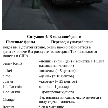
Ситуация 4: В магазине/деньги
Полезные фразы
Перевод и употребление
Когда вы в другой стране, очень важно разбираться в
деньгах, иначе Вы рискуете их потерять!Так называются
монеты в США:
«пенни» (или «цент»; монетка в 1 цент
penny (cent)
называется «пенни»)
nickel
«никель» (= 5 центов)
dime
«дайм» (= 10 центов)
quarter
«квотер» (= 25 центов)
1 dollar coin
монета в 1 доллар
1 dollar bill
1 долларовая купюра
Так называется сдача, часто имеется в
Change
виду сдача в монетах.
Receipt
Чек в магазине.