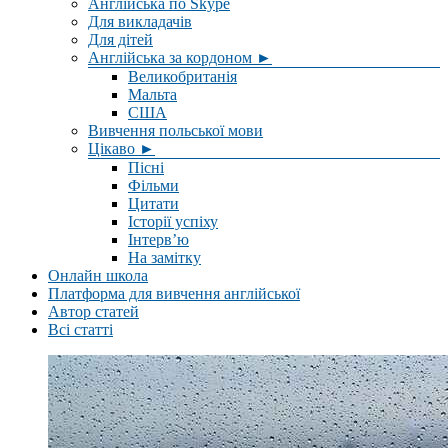
Англійська по Skype
Для викладачів
Для дітей
Англійська за кордоном ►
Великобританія
Мальта
США
Вивчення польської мови
Цікаво ►
Пісні
Фільми
Цитати
Історії успіху
Інтерв’ю
На замітку
Онлайн школа
Платформа для вивчення англійської
Автор статей
Всі статті