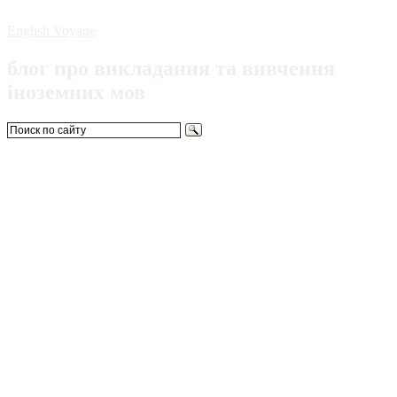
English Voyage
блог про викладання та вивчення
іноземних мов