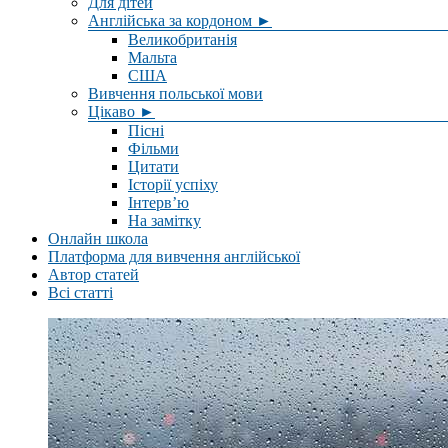
Для дітей
Англійська за кордоном ►
Великобританія
Мальта
США
Вивчення польської мови
Цікаво ►
Пісні
Фільми
Цитати
Історії успіху
Інтерв’ю
На замітку
Онлайн школа
Платформа для вивчення англійської
Автор статей
Всі статті