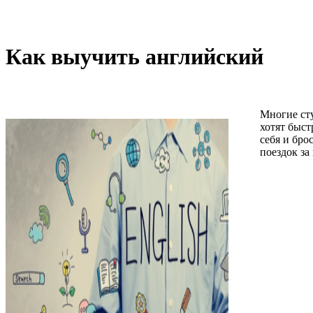
Как выучить английский
Многие сту
хотят быст
себя и бро
поездок за