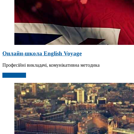
Онлайн-школа English Voyage
Професійні викладачі, комунікативна методика
Детальніше