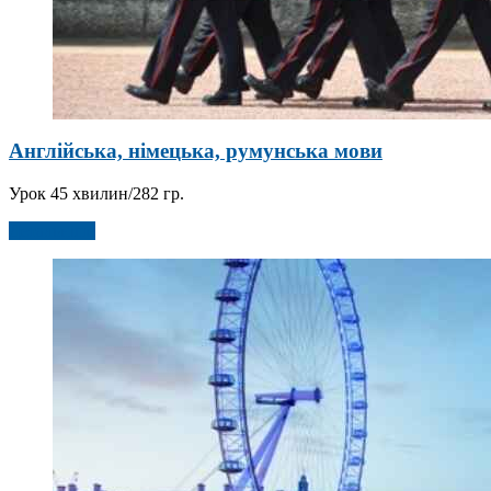
Англійська, німецька, румунська мови
Урок 45 хвилин/282 гр.
Детальніше