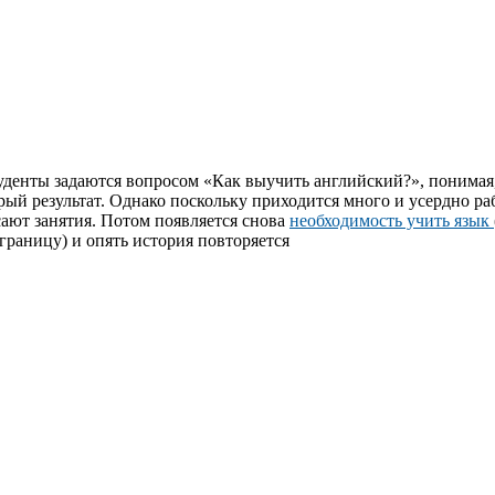
денты задаются вопросом «Как выучить английский?», понимая,
рый результат. Однако поскольку приходится много и усердно ра
сают занятия. Потом появляется снова
необходимость учить язык
 границу) и опять история повторяется