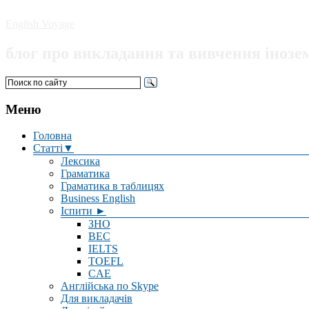
English Voyage
блог про викладання та вивчення інозе
Меню
Головна
Статті▼
Лексика
Граматика
Граматика в таблицях
Business English
Іспити ►
ЗНО
BEC
IELTS
TOEFL
CAE
Англійська по Skype
Для викладачів