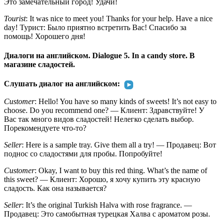
Это замечательный город! Удачи!
Tourist
: It was nice to meet you! Thanks for your help. Have a nice
day! Турист: Было приятно встретить Вас! Спасибо за
помощь! Хорошего дня!
Диалоги на английском. Dialogue 5. In a candy store. В
магазине сладостей.
Слушать диалог на английском:
Customer
: Hello! You have so many kinds of sweets! It’s not easy to
choose. Do you recommend one? — Клиент: Здравствуйте! У
Вас так много видов сладостей! Нелегко сделать выбор.
Порекомендуете что-то?
Seller
: Here is a sample tray. Give them all a try! — Продавец: Вот
поднос со сладостями для пробы. Попробуйте!
Customer
: Okay, I want to buy this red thing. What’s the name of
this sweet? — Клиент: Хорошо, я хочу купить эту красную
сладость. Как она называется?
Seller
: It’s the original Turkish Halva with rose fragrance. —
Продавец: Это самобытная турецкая Халва с ароматом розы.