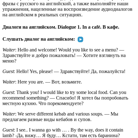
фразы с руccкого на английский, а также выполняйте наши
упражнения, нацеленные на воспроизведение аудиодиалогов
на английском в реальных ситуациях.
Диалоги на английском. Dialogue 1. In a café. В кафе.
Слушать диалог на английском:
Waiter
: Hello and welcome! Would you like to see a menu? —
Здравствуйте и добро пожаловать! — Хотите взглянуть на
меню?
Guest
: Hello! Yes, please! — Здравствуйте! Да, пожалуйста!
Waiter
: Here you are. — Вот, возьмите.
Guest
: Thank you! I would like to try some local food. Can you
recommend something? — Спасибо! Я хотел бы попробовать
местную кухню. Что порекомендуете?
Waiter
: We serve different kebab and various soups. — Мы
предлагаем разные виды кебабов и супов.
Guest
: I see.. I wanna go with … . By the way, does it contain
lamb? -Да, вижу… Я буду… Кстати, там есть баранина?