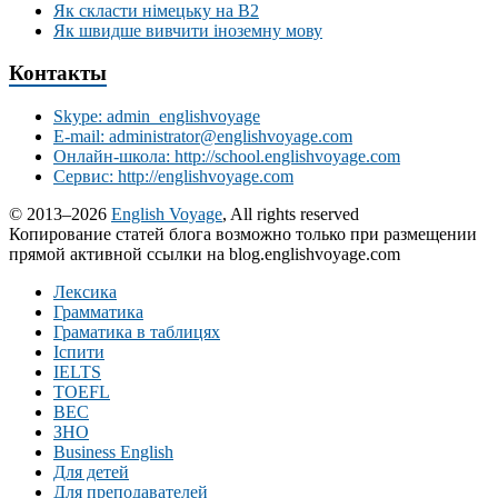
Як скласти німецьку на В2
Як швидше вивчити іноземну мову
Контакты
Skype: admin_englishvoyage
E-mail: administrator@englishvoyage.com
Онлайн-школа: http://school.englishvoyage.com
Сервис: http://englishvoyage.com
© 2013–2026
English Voyage
, All rights reserved
Копирование статей блога возможно только при размещении
прямой активной ссылки на blog.englishvoyage.com
Лексика
Грамматика
Граматика в таблицях
Іспити
IELTS
TOEFL
BEC
ЗНО
Business English
Для детей
Для преподавателей