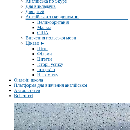
Англійська по Skype
Для викладачів
Для дітей
Англійська за кордоном ►
Великобританія
Мальта
США
Вивчення польської мови
Цікаво ►
Пісні
Фільми
Цитати
Історії успіху
Інтерв’ю
На замітку
Онлайн школа
Платформа для вивчення англійської
Автор статей
Всі статті