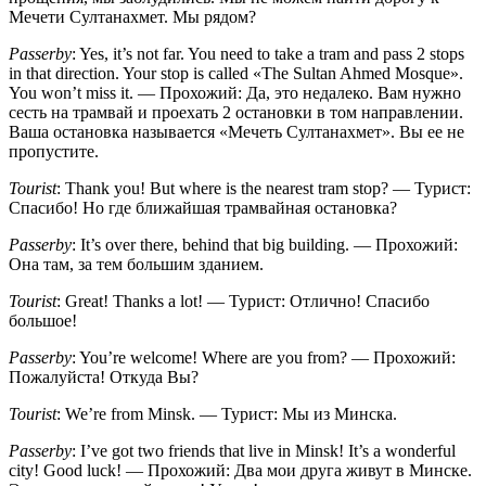
Мечети Султанахмет. Мы рядом?
Passerby
: Yes, it’s not far. You need to take a tram and pass 2 stops
in that direction. Your stop is called «The Sultan Ahmed Mosque».
You won’t miss it. — Прохожий: Да, это недалеко. Вам нужно
сесть на трамвай и проехать 2 остановки в том направлении.
Ваша остановка называется «Мечеть Султанахмет». Вы ее не
пропустите.
Tourist
: Thank you! But where is the nearest tram stop? — Турист:
Спасибо! Но где ближайшая трамвайная остановка?
Passerby
: It’s over there, behind that big building. — Прохожий:
Она там, за тем большим зданием.
Tourist
: Great! Thanks a lot! — Турист: Отлично! Спасибо
большое!
Passerby
: You’re welcome! Where are you from? — Прохожий:
Пожалуйста! Откуда Вы?
Tourist
: We’re from Minsk. — Турист: Мы из Минска.
Passerby
: I’ve got two friends that live in Minsk! It’s a wonderful
city! Good luck! — Прохожий: Два мои друга живут в Минске.