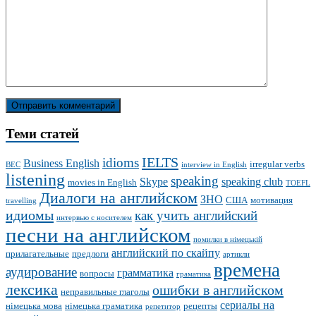
Теми статей
IELTS
idioms
Business English
irregular verbs
BEC
interview in English
listening
speaking
Skype
speaking club
movies in English
TOEFL
Диалоги на английском
ЗНО
США
мотивация
travelling
идиомы
как учить английский
интервью с носителем
песни на английском
помилки в німецькій
английский по скайпу
прилагательные
предлоги
артикли
времена
аудирование
грамматика
вопросы
граматика
лексика
ошибки в английском
неправильные глаголы
сериалы на
німецька мова
німецька граматика
рецепты
репетитор