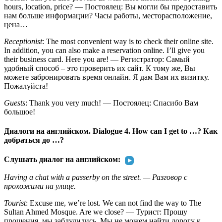
hours, location, price? — Постоялец: Вы могли бы предоставить
нам больше информации? Часы работы, месторасположение,
цена…
Receptionist
: The most convenient way is to check their online site.
In addition, you can also make a reservation online. I’ll give you
their business card. Here you are! — Регистратор: Самый
удобный способ – это проверить их сайт. К тому же, Вы
можете забронировать время онлайн. Я дам Вам их визитку.
Пожалуйста!
Guests
: Thank you very much! — Постоялец: Спасибо Вам
большое!
Диалоги на английском. Dialogue 4. How can I get to …? Как
добраться до …?
Слушать диалог на английском:
Having a chat with a passerby on the street. — Разговор с
прохожими на улице.
Tourist
: Excuse me, we’re lost. We can not find the way to The
Sultan Ahmed Mosque. Are we close? — Турист: Прошу
прощения, мы заблудились. Мы не можем найти дорогу к