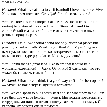
мужем и женой.
Husband
: What a great idea to visit Istanbul! I love this place. Муж:
Хорошая идея посетить Стамбул! Я люблю это место!
Wife
: Me too! It’s Far European and Part Asiatic. It feels like I’m
visiting two cities at the same time. — Жена: Я тоже! Он
европейский и азиатский. Такое ощущение, что я в двух
разных городах сразу.
Husband
: I think we should attend not only historical places but
possibly a Turkish bath. What do you think? — Муж: Я думаю,
нам нужно посетить не только исторические места, но и по
возможности турецкую баню. Как ты думаешь?
Wife
: I think that’s a great idea! I’ve heard that it could be a
wonderful experience! — Жена: Отлично! Я слышала, что это
может быть замечательный опыт.
Husband
: What do you think is a good way to find the best option?
— Муж: Но как выбрать лучший вариант?
Wife
: We can speak to our hotel’s staff and see what they think. I am
sure their tips will be helpful. — Жена: Мы можем поговорить с
сотрудниками нашего отеля и послушать, что они скажут. Я
уверена, их советы очень помогут.