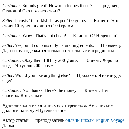
Customer
: Sounds great! How much does it cost? — Продавец:
Отлично! Сколько это стоит?
Seller
: It costs 10 Turkish Liras per 100 grams. — Клиент: Это
стоит 10 турецких лир за 100 грамм.
Customer
: Wow! That’s not cheap! — Клиент: О! Недешево!
Seller
: Yes, but it contains only natural ingredients. — Продавец:
Да, но там содержатся только натуральные ингредиенты.
Customer
: Okay then. I’ll buy 200 grams. — Клиент: Хорошо
тогда. Я куплю 200 грамм.
Seller
: Would you like anything else? — Продавец: Что-нибудь
еще?
Customer
: No, thanks. Here’s the money. — Клиент: Нет,
спасибо. Вот деньги.
Аудиодиалоги на английском с переводом. Английские
диалоги на тему:«Путешествие».
Автор статьи — преподаватель
онлайн-школы English Voyage
Дарья