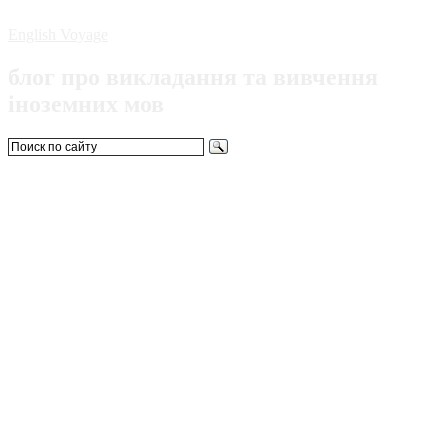
English Voyage
блог про викладання та вивчення
іноземних мов