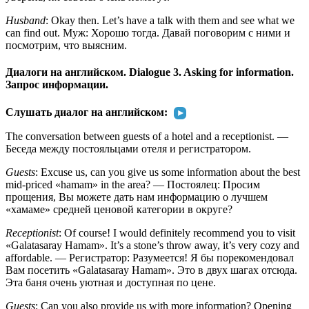
Husband
: Okay then. Let’s have a talk with them and see what we
can find out. Муж: Хорошо тогда. Давай поговорим с ними и
посмотрим, что выясним.
Диалоги на английском. Dialogue 3. Asking for information.
Запрос информации.
Слушать диалог на английском:
The conversation between guests of a hotel and a receptionist. —
Беседа между постояльцами отеля и регистратором.
Guests
: Excuse us, can you give us some information about the best
mid-priced «hamam» in the area? — Постоялец: Просим
прощения, Вы можете дать нам информацию о лучшем
«хамаме» средней ценовой категории в округе?
Receptionist
: Of course! I would definitely recommend you to visit
«Galatasaray Hamam». It’s a stone’s throw away, it’s very cozy and
affordable. — Регистратор: Разумеется! Я бы порекомендовал
Вам посетить «Galatasaray Hamam». Это в двух шагах отсюда.
Эта баня очень уютная и доступная по цене.
Guests
: Can you also provide us with more information? Opening