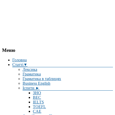
Меню
Головна
Статті▼
Лексика
Граматика
Граматика в таблицях
Business English
Іспити ►
ЗНО
BEC
IELTS
TOEFL
CAE