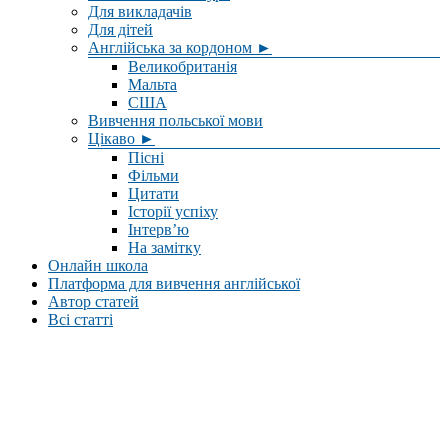
Для викладачів
Для дітей
Англійська за кордоном ►
Великобританія
Мальта
США
Вивчення польської мови
Цікаво ►
Пісні
Фільми
Цитати
Історії успіху
Інтерв’ю
На замітку
Онлайн школа
Платформа для вивчення англійської
Автор статей
Всі статті