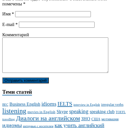
помечены
*
Имя
*
E-mail
*
Комментарий
Теми статей
IELTS
idioms
Business English
irregular verbs
BEC
interview in English
listening
speaking
Skype
speaking club
movies in English
TOEFL
Диалоги на английском
ЗНО
США
мотивация
travelling
идиомы
как учить английский
интервью с носителем