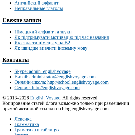
Английский алфавит
Неправильные глаголы
Свежие записи
Німецький алфавіт та звуки
Як підтримувати мотивацію під час навчання
Як скласти німецьку на В2
Як швидше вивчити іноземну мову
Контакты
Skype: admin_englishvoyage
E-mail: administrator@englishvoyage.com
Онлайн-школа: http://school.englishvoyage.com
Сервис: http://englishvoyage.com
© 2013–2026
English Voyage
, All rights reserved
Копирование статей блога возможно только при размещении
прямой активной ссылки на blog.englishvoyage.com
Лексика
Грамматика
Граматика в таблицях