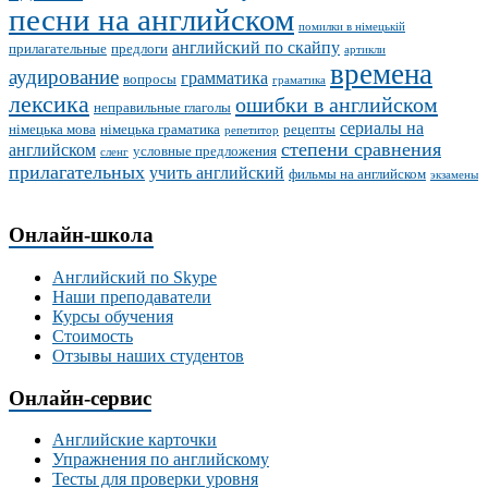
песни на английском
помилки в німецькій
английский по скайпу
прилагательные
предлоги
артикли
времена
аудирование
грамматика
вопросы
граматика
лексика
ошибки в английском
неправильные глаголы
сериалы на
німецька мова
німецька граматика
рецепты
репетитор
степени сравнения
английском
условные предложения
сленг
прилагательных
учить английский
фильмы на английском
экзамены
Онлайн-школа
Английский по Skype
Наши преподаватели
Курсы обучения
Стоимость
Отзывы наших студентов
Онлайн-сервис
Английские карточки
Упражнения по английскому
Тесты для проверки уровня