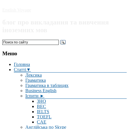
English Voyage
блог про викладання та вивчення
іноземних мов
Меню
Головна
Статті▼
Лексика
Граматика
Граматика в таблицях
Business English
Іспити ►
ЗНО
BEC
IELTS
TOEFL
CAE
Англійська по Skype