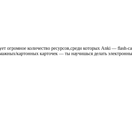
ует огромное количество ресурсов,среди которых Anki — flash-c
умажных/картонных карточек — ты научишься делать электронные