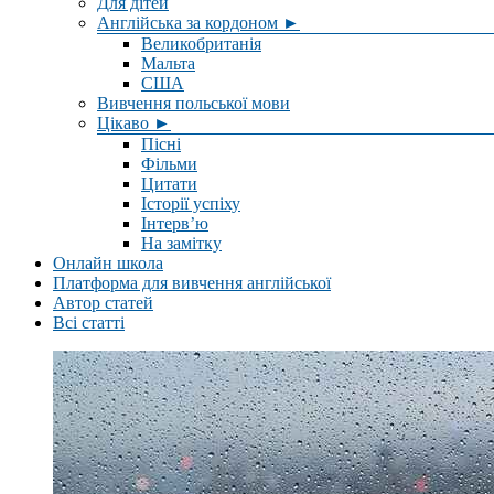
Для дітей
Англійська за кордоном ►
Великобританія
Мальта
США
Вивчення польської мови
Цікаво ►
Пісні
Фільми
Цитати
Історії успіху
Інтерв’ю
На замітку
Онлайн школа
Платформа для вивчення англійської
Автор статей
Всі статті