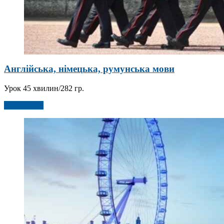
Англійська, німецька, румунська мови
Урок 45 хвилин/282 гр.
Детальніше