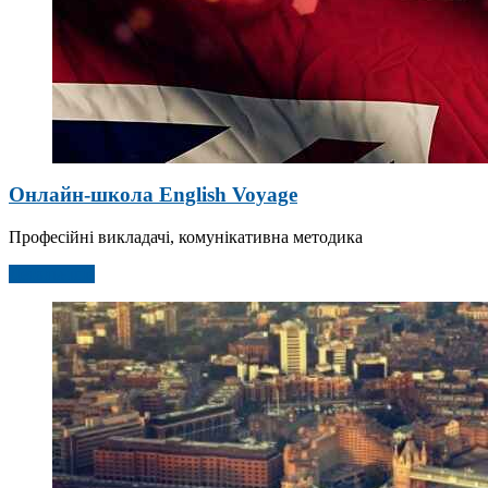
Онлайн-школа English Voyage
Професійні викладачі, комунікативна методика
Детальніше