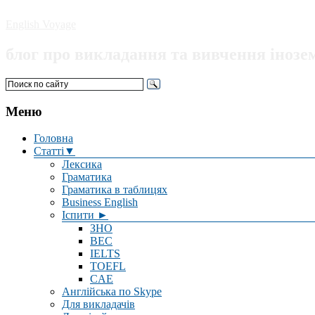
English Voyage
блог про викладання та вивчення інозе
Меню
Головна
Статті▼
Лексика
Граматика
Граматика в таблицях
Business English
Іспити ►
ЗНО
BEC
IELTS
TOEFL
CAE
Англійська по Skype
Для викладачів