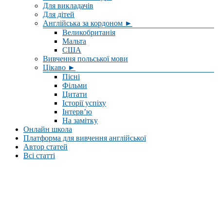
Для викладачів
Для дітей
Англійська за кордоном ►
Великобританія
Мальта
США
Вивчення польської мови
Цікаво ►
Пісні
Фільми
Цитати
Історії успіху
Інтерв’ю
На замітку
Онлайн школа
Платформа для вивчення англійської
Автор статей
Всі статті