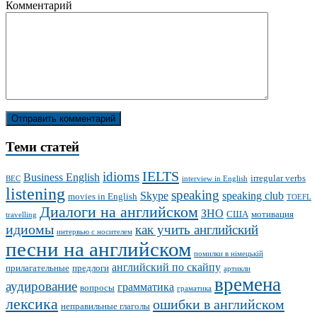
Комментарий
Теми статей
IELTS
idioms
Business English
irregular verbs
BEC
interview in English
listening
speaking
Skype
speaking club
movies in English
TOEFL
Диалоги на английском
ЗНО
США
мотивация
travelling
идиомы
как учить английский
интервью с носителем
песни на английском
помилки в німецькій
английский по скайпу
прилагательные
предлоги
артикли
времена
аудирование
грамматика
вопросы
граматика
лексика
ошибки в английском
неправильные глаголы