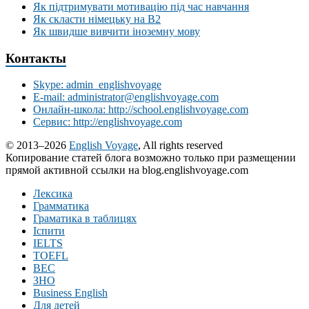
Як підтримувати мотивацію під час навчання
Як скласти німецьку на В2
Як швидше вивчити іноземну мову
Контакты
Skype: admin_englishvoyage
E-mail: administrator@englishvoyage.com
Онлайн-школа: http://school.englishvoyage.com
Сервис: http://englishvoyage.com
© 2013–2026
English Voyage
, All rights reserved
Копирование статей блога возможно только при размещении
прямой активной ссылки на blog.englishvoyage.com
Лексика
Грамматика
Граматика в таблицях
Іспити
IELTS
TOEFL
BEC
ЗНО
Business English
Для детей