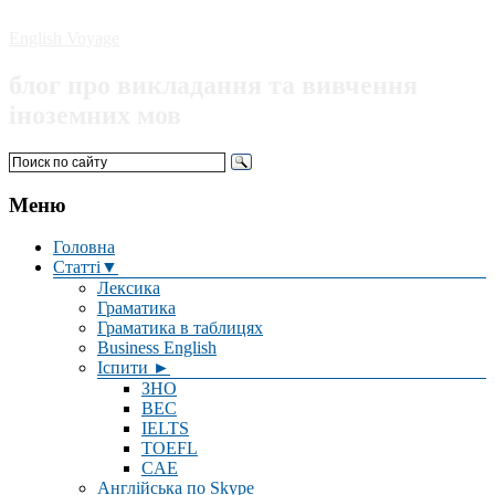
English Voyage
блог про викладання та вивчення
іноземних мов
Меню
Головна
Статті▼
Лексика
Граматика
Граматика в таблицях
Business English
Іспити ►
ЗНО
BEC
IELTS
TOEFL
CAE
Англійська по Skype