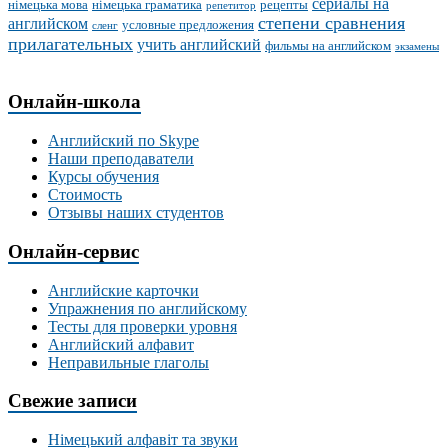
сериалы на
німецька мова
німецька граматика
рецепты
репетитор
степени сравнения
английском
условные предложения
сленг
прилагательных
учить английский
фильмы на английском
экзамены
Онлайн-школа
Английский по Skype
Наши преподаватели
Курсы обучения
Стоимость
Отзывы наших студентов
Онлайн-сервис
Английские карточки
Упражнения по английскому
Тесты для проверки уровня
Английский алфавит
Неправильные глаголы
Свежие записи
Німецький алфавіт та звуки