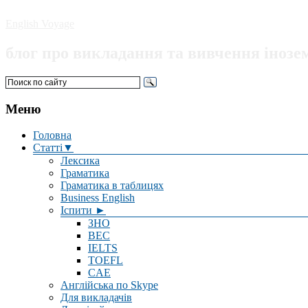
English Voyage
блог про викладання та вивчення інозе
Меню
Головна
Статті▼
Лексика
Граматика
Граматика в таблицях
Business English
Іспити ►
ЗНО
BEC
IELTS
TOEFL
CAE
Англійська по Skype
Для викладачів