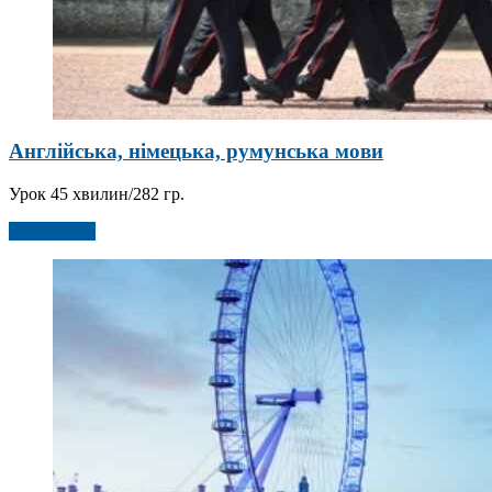
Англійська, німецька, румунська мови
Урок 45 хвилин/282 гр.
Детальніше