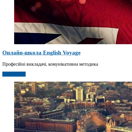
Онлайн-школа English Voyage
Професійні викладачі, комунікативна методика
Детальніше