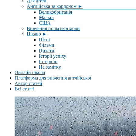
Для дітей
Англійська за кордоном ►
Великобританія
Мальта
США
Вивчення польської мови
Цікаво ►
Пісні
Фільми
Цитати
Історії успіху
Інтерв’ю
На замітку
Онлайн школа
Платформа для вивчення англійської
Автор статей
Всі статті