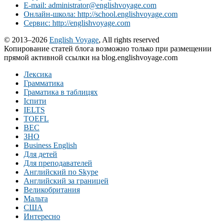
E-mail: administrator@englishvoyage.com
Онлайн-школа: http://school.englishvoyage.com
Сервис: http://englishvoyage.com
© 2013–2026
English Voyage
, All rights reserved
Копирование статей блога возможно только при размещении
прямой активной ссылки на blog.englishvoyage.com
Лексика
Грамматика
Граматика в таблицях
Іспити
IELTS
TOEFL
BEC
ЗНО
Business English
Для детей
Для преподавателей
Английский по Skype
Английский за границей
Великобритания
Мальта
США
Интересно