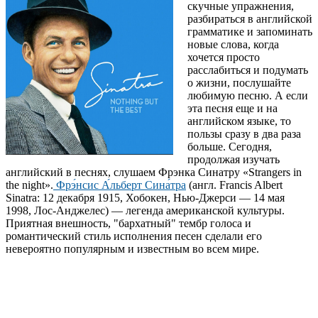
скучные упражнения,
разбираться в английской
грамматике и запоминать
новые слова, когда
хочется просто
расслабиться и подумать
о жизни, послушайте
любимую песню. А если
эта песня еще и на
английском языке, то
пользы сразу в два раза
больше. Сегодня,
продолжая изучать
английский в песнях, слушаем Фрэнка Синатру «Strangers in
the night».
Фрэ́нсис А́льберт Сина́тра
(англ. Francis Albert
Sinatra: 12 декабря 1915, Хобокен, Нью-Джерси — 14 мая
1998, Лос-Анджелес) — легенда американской культуры.
Приятная внешность, "бархатный" тембр голоса и
романтический стиль исполнения песен сделали его
невероятно популярным и известным во всем мире.