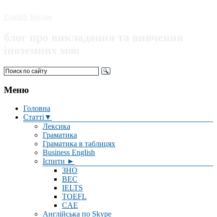
English Voyage
блог про викладання та вивчення
іноземних мов
Меню
Головна
Статті▼
Лексика
Граматика
Граматика в таблицях
Business English
Іспити ►
ЗНО
BEC
IELTS
TOEFL
CAE
Англійська по Skype