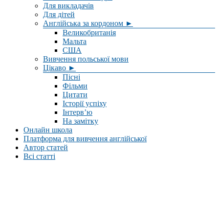
Для викладачів
Для дітей
Англійська за кордоном ►
Великобританія
Мальта
США
Вивчення польської мови
Цікаво ►
Пісні
Фільми
Цитати
Історії успіху
Інтерв’ю
На замітку
Онлайн школа
Платформа для вивчення англійської
Автор статей
Всі статті