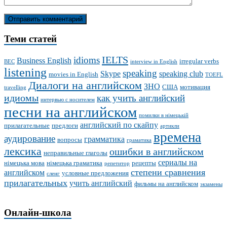
Теми статей
IELTS
idioms
Business English
irregular verbs
BEC
interview in English
listening
speaking
Skype
speaking club
movies in English
TOEFL
Диалоги на английском
ЗНО
США
мотивация
travelling
идиомы
как учить английский
интервью с носителем
песни на английском
помилки в німецькій
английский по скайпу
прилагательные
предлоги
артикли
времена
аудирование
грамматика
вопросы
граматика
лексика
ошибки в английском
неправильные глаголы
сериалы на
німецька мова
німецька граматика
рецепты
репетитор
степени сравнения
английском
условные предложения
сленг
прилагательных
учить английский
фильмы на английском
экзамены
Онлайн-школа