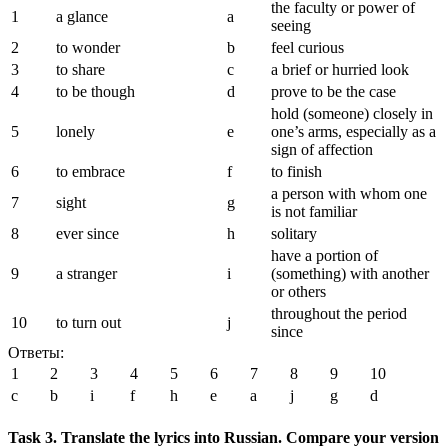
the faculty or power of
1
a glance
a
seeing
2
to wonder
b
feel curious
3
to share
c
a brief or hurried look
4
to be though
d
prove to be the case
hold (someone) closely in
5
lonely
e
one’s arms, especially as a
sign of affection
6
to embrace
f
to finish
a person with whom one
7
sight
g
is not familiar
8
ever since
h
solitary
have a portion of
9
a stranger
i
(something) with another
or others
throughout the period
10
to turn out
j
since
Ответы:
1
2
3
4
5
6
7
8
9
10
c
b
i
f
h
e
a
j
g
d
Task 3. Translate the lyrics into Russian. Compare your version