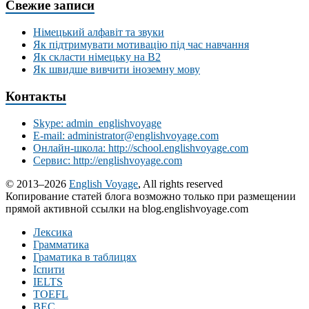
Свежие записи
Німецький алфавіт та звуки
Як підтримувати мотивацію під час навчання
Як скласти німецьку на В2
Як швидше вивчити іноземну мову
Контакты
Skype: admin_englishvoyage
E-mail: administrator@englishvoyage.com
Онлайн-школа: http://school.englishvoyage.com
Сервис: http://englishvoyage.com
© 2013–2026
English Voyage
, All rights reserved
Копирование статей блога возможно только при размещении
прямой активной ссылки на blog.englishvoyage.com
Лексика
Грамматика
Граматика в таблицях
Іспити
IELTS
TOEFL
BEC