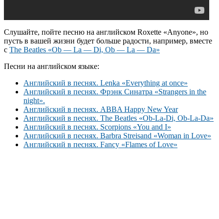
Слушайте, пойте песню на английском Roxette «Anyone», но
пусть в вашей жизни будет больше радости, например, вместе
с
The Beatles «Ob — La — Di, Ob — La — Da»
Песни на английском языке:
Английский в песнях. Lenka «Everything at once»
Английский в песнях. Фрэнк Синатра «Strangers in the
night».
Английский в песнях. ABBA Happy New Year
Английский в песнях. The Beatles «Ob-La-Di, Ob-La-Da»
Английский в песнях. Scorpions «You and I»
Английский в песнях. Barbra Streisand «Woman in Love»
Английский в песнях. Fancy «Flames of Love»