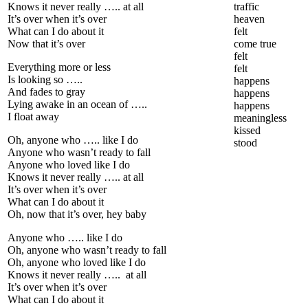
Knows it never really ….. at all
traffic
It’s over when it’s over
heaven
What can I do about it
felt
Now that it’s over
come true
felt
Everything more or less
felt
Is looking so …..
happens
And fades to gray
happens
Lying awake in an ocean of …..
happens
I float away
meaningless
kissed
Oh, anyone who ….. like I do
stood
Anyone who wasn’t ready to fall
Anyone who loved like I do
Knows it never really ….. at all
It’s over when it’s over
What can I do about it
Oh, now that it’s over, hey baby
Anyone who ….. like I do
Oh, anyone who wasn’t ready to fall
Oh, anyone who loved like I do
Knows it never really ….. at all
It’s over when it’s over
What can I do about it