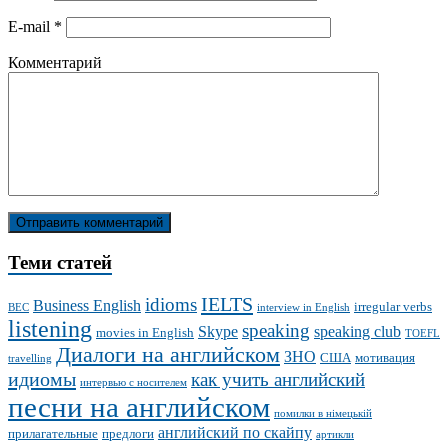
E-mail
*
Комментарий
Теми статей
IELTS
idioms
Business English
irregular verbs
BEC
interview in English
listening
speaking
Skype
speaking club
movies in English
TOEFL
Диалоги на английском
ЗНО
США
мотивация
travelling
идиомы
как учить английский
интервью с носителем
песни на английском
помилки в німецькій
английский по скайпу
прилагательные
предлоги
артикли