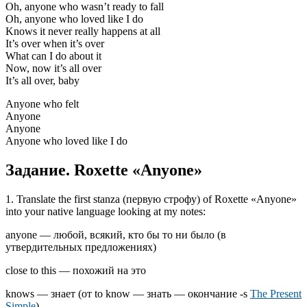
Oh, anyone who wasn’t ready to fall
Oh, anyone who loved like I do
Knows it never really happens at all
It’s over when it’s over
What can I do about it
Now, now it’s all over
It’s all over, baby
Anyone who felt
Anyone
Anyone
Anyone who loved like I do
Задание. Roxette «Anyone»
1. Translate the first stanza (первую строфу) of Roxette «Anyone»
into your native language looking at my notes:
anyone — любой, всякий, кто бы то ни было (в
утвердительных предложениях)
close to this — похожий на это
knows — знает (от to know — знать — окончание -s
The Present
Simple
)