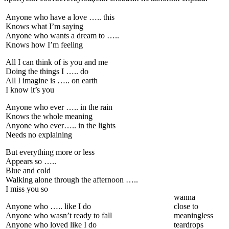
Anyone who have a love ….. this
Knows what I’m saying
Anyone who wants a dream to …..
Knows how I’m feeling
All I can think of is you and me
Doing the things I ….. do
All I imagine is ….. on earth
I know it’s you
Anyone who ever ….. in the rain
Knows the whole meaning
Anyone who ever….. in the lights
Needs no explaining
But everything more or less
Appears so …..
Blue and cold
Walking alone through the afternoon …..
I miss you so
wanna
Anyone who ….. like I do
close to
Anyone who wasn’t ready to fall
meaningless
Anyone who loved like I do
teardrops