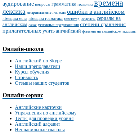
времена
аудирование
грамматика
вопросы
граматика
лексика
ошибки в английском
неправильные глаголы
сериалы на
німецька мова
німецька граматика
рецепты
репетитор
степени сравнения
английском
условные предложения
сленг
прилагательных
учить английский
фильмы на английском
экзамены
Онлайн-школа
Английский по Skype
Наши преподаватели
Курсы обучения
Стоимость
Отзывы наших студентов
Онлайн-сервис
Английские карточки
Упражнения по английскому
Тесты для проверки уровня
Английский алфавит
Неправильные глаголы