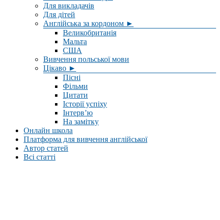
Для викладачів
Для дітей
Англійська за кордоном ►
Великобританія
Мальта
США
Вивчення польської мови
Цікаво ►
Пісні
Фільми
Цитати
Історії успіху
Інтерв’ю
На замітку
Онлайн школа
Платформа для вивчення англійської
Автор статей
Всі статті