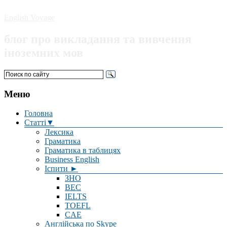
English Voyage
блог про викладання та вивчення
іноземних мов
Меню
Головна
Статті▼
Лексика
Граматика
Граматика в таблицях
Business English
Іспити ►
ЗНО
BEC
IELTS
TOEFL
CAE
Англійська по Skype