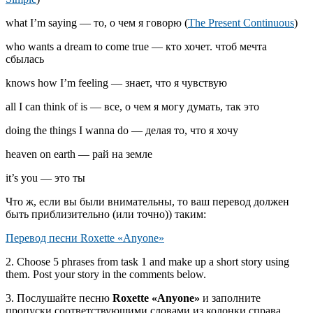
what I’m saying — то, о чем я говорю (
The Present Continuous
)
who wants a dream to come true — кто хочет. чтоб мечта
сбылась
knows how I’m feeling — знает, что я чувствую
all I can think of is — все, о чем я могу думать, так это
doing the things I wanna do — делая то, что я хочу
heaven on earth — рай на земле
it’s you — это ты
Что ж, если вы были внимательны, то ваш перевод должен
быть приблизительно (или точно)) таким:
Перевод песни Roxette «Anyone»
2. Choose 5 phrases from task 1 and make up a short story using
them. Post your story in the comments below.
3. Послушайте песню
Roxette «Anyone»
и заполните
пропуски соответствующими словами из колонки справа.