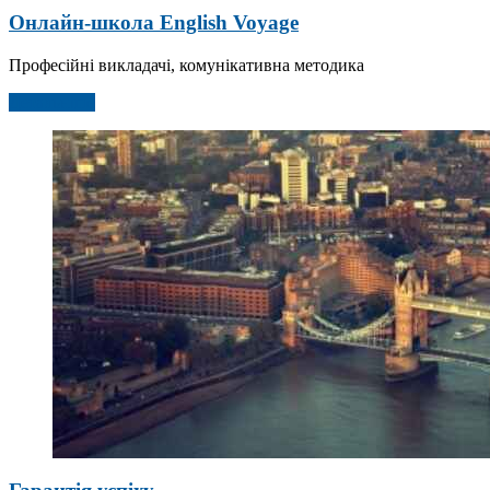
Онлайн-школа English Voyage
Професійні викладачі, комунікативна методика
Детальніше