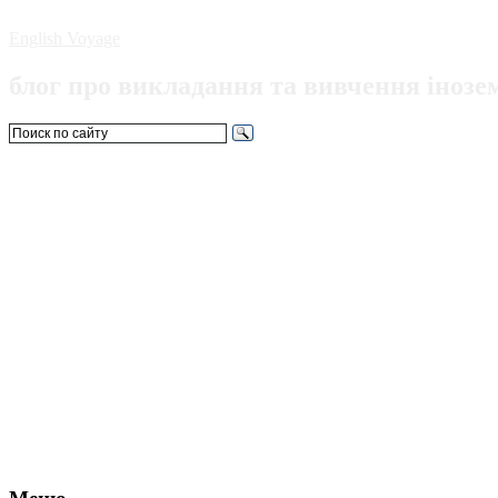
English Voyage
блог про викладання та вивчення інозе