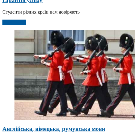
Гарантія успіху
Студенти різних країн нам довіряють
Детальніше
Англійська, німецька, румунська мови