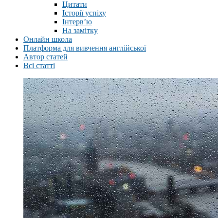
Цитати
Історії успіху
Інтерв’ю
На замітку
Онлайн школа
Платформа для вивчення англійської
Автор статей
Всі статті