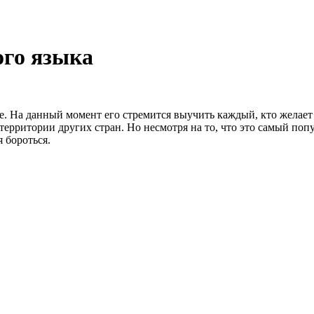
ого языка
. На данный момент его стремится выучить каждый, кто желает
 территории других стран. Но несмотря на то, что это самый по
 бороться.