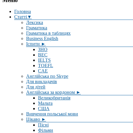
Меню
Головна
Статті▼
Лексика
Граматика
Граматика в таблицях
Business English
Іспити ►
ЗНО
BEC
IELTS
TOEFL
CAE
Англійська по Skype
Для викладачів
Для дітей
Англійська за кордоном ►
Великобританія
Мальта
США
Вивчення польської мови
Цікаво ►
Пісні
Фільми