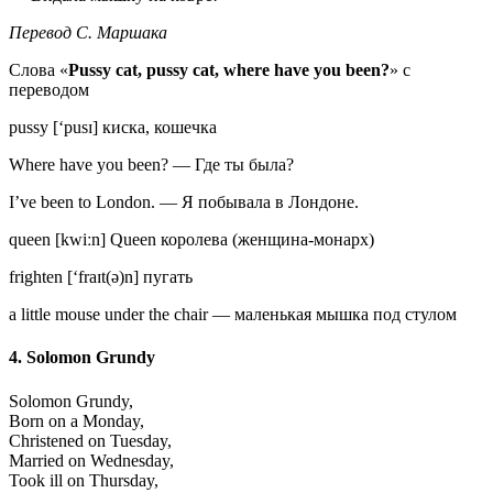
Перевод С. Маршака
Слова «
Pussy cat, pussy cat, where have you been?
» с
переводом
pussy [‘pusɪ] киска, кошечка
Where have you been? — Где ты была?
I’ve been to London. — Я побывала в Лондоне.
queen [kwiːn] Queen королева (женщина-монарх)
frighten [‘fraɪt(ə)n] пугать
a little mouse under the chair — маленькая мышка под стулом
4. Solomon Grundy
Solomon Grundy,
Born on a Monday,
Christened on Tuesday,
Married on Wednesday,
Took ill on Thursday,