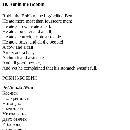
10. Robin the Bobbin
Robin the Bobbin, the big-bellied Ben,
He ate more meat than fourscore men;
He ate a cow, he ate a calf,
He ate a butcher and a half,
He ate a church, he ate a steeple,
He ate a priest and all the people!
A cow and a calf,
An ox and a half,
A church and a steeple,
And all good people,
And yet he complained that his stomach wasn’t full.
РОБИН-БОББИН
Роббин-Боббин
Кое-как
Подкрепился
Натощак:
Съел теленка
Утром рано,
Двух овечек
И барана,
Съел корову