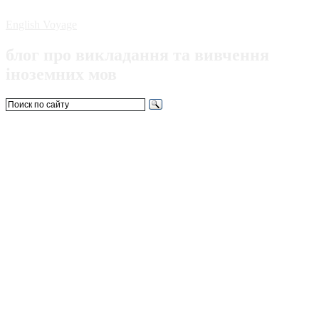
English Voyage
блог про викладання та вивчення
іноземних мов