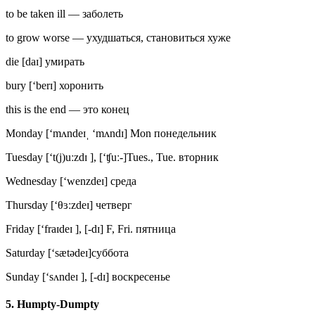
to be taken ill — заболеть
to grow worse — ухудшаться, становиться хуже
die [daɪ] умирать
bury [‘berɪ] хоронить
this is the end — это конец
Monday [‘mʌndeɪˌ ‘mʌndɪ] Mon понедельник
Tuesday [‘t(j)uːzdɪ ], [‘ʧuː-]Tues., Tue. вторник
Wednesday [‘wenzdeɪ] среда
Thursday [‘θɜːzdeɪ] четверг
Friday [‘fraɪdeɪ ], [-dɪ] F, Fri. пятница
Saturday [‘sætədeɪ]суббота
Sunday [‘sʌndeɪ ], [-dɪ] воскресенье
5. Humpty-Dumpty