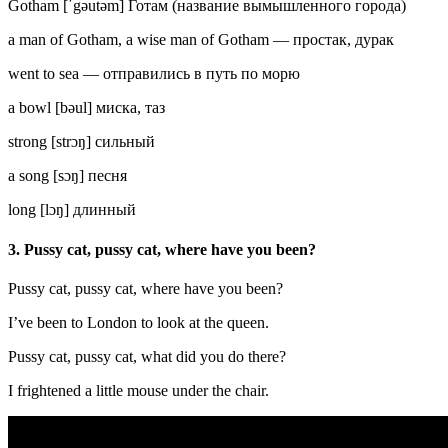
Gotham [ʹgəutəm] Готам (название вымышленного города)
a man of Gotham, a wise man of Gotham — простак, дурак
went to sea — отправились в путь по морю
a bowl [bəul] миска, таз
strong [strɔŋ] сильный
a song [sɔŋ] песня
long [lɔŋ] длинный
3. Pussy cat, pussy cat, where have you been?
Pussy cat, pussy cat, where have you been?
I’ve been to London to look at the queen.
Pussy cat, pussy cat, what did you do there?
I frightened a little mouse under the chair.