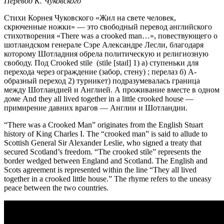
Перевод К. Чуковского
Стихи Корнея Чуковского «Жил на свете человек,
скрюченные ножки» — это свободный перевод английского
стихотворения «There was a crooked man…», повествующего о
шотландском генерале Сэре Александре Лесли, благодаря
которому Шотладния обрела политическую и религиозную
свободу. Под Crooked stile (stile [staɪl] 1) а) ступеньки для
перехода через ограждение (забор, стену) ; перелаз б) А-
образный переход 2) турникет) подразумевалась граница
между Шотландией и Англией. А проживание вместе в одном
доме And they all lived together in a little crooked house —
примирение давних врагов — Англии и Шотландии.
“There was a Crooked Man” originates from the English Stuart
history of King Charles I. The “crooked man” is said to allude to
Scottish General Sir Alexander Leslie, who signed a treaty that
secured Scotland’s freedom. “The crooked stile” represents the
border wedged between England and Scotland. The English and
Scots agreement is represented within the line “They all lived
together in a crooked little house.” The rhyme refers to the uneasy
peace between the two countries.