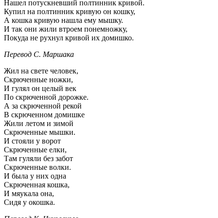
Нашел потускневший полтинник кривой.
Купил на полтинник кривую он кошку,
А кошка кривую нашла ему мышку.
И так они жили втроем понемножку,
Покуда не рухнул кривой их домишко.
Перевод С. Маршака
Жил на свете человек,
Скрюченные ножки,
И гулял он целый век
По скрюченной дорожке.
А за скрюченной рекой
В скрюченном домишке
Жили летом и зимой
Скрюченные мышки.
И стояли у ворот
Скрюченные елки,
Там гуляли без забот
Скрюченные волки.
И была у них одна
Скрюченная кошка,
И мяукала она,
Сидя у окошка.