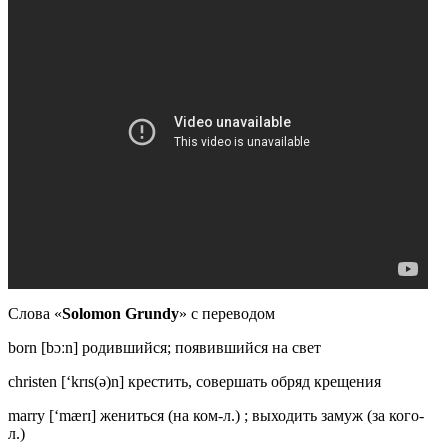
Слова «
Solomon Grundy
» с переводом
born [bɔːn] родившийся; появившийся на свет
christen [‘krɪs(ə)n] крестить, совершать обряд крещения
marry [‘mærɪ] жениться (на ком-л.) ; выходить замуж (за кого-
л.)