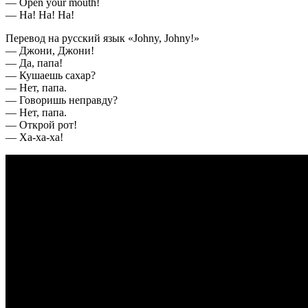
— Open your mouth!
— Ha! Ha! Ha!
Перевод на русский язык «Johny, Johny!»
— Джони, Джони!
— Да, папа!
— Кушаешь сахар?
— Нет, папа.
— Говоришь неправду?
— Нет, папа.
— Открой рот!
— Ха-ха-ха!