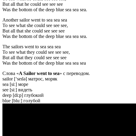
But all that he could see see see
Was the bottom of the deep blue sea sea sea.
Another sailor went to sea sea sea
To see what she could see see see,
But all that she could see see see
Was the bottom of the deep blue sea sea sea.
The sailors went to sea sea sea
To see what they could see see see,
But all that they could see see see
Was the bottom of the deep blue sea sea sea
Слова «
A Sailor went to sea
» с переводом.
sailor [‘seɪlə] матрос, моряк
sea [siː] море
see [siː] видеть
deep [diːp] глубокий
blue [bluː] голубой