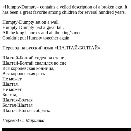
«Humpty-Dumpty» contains a veiled description of a broken egg. It
has been a great favorite among children for several hundred years.
Humpty-Dumpty sat on a wall,
Humpty-Dumpty had a great fall;
All the king’s horses and all the king’s men
Couldn’t put Humpty together again.
Перевод на русский язык «ШАЛТАЙ-БОЛТАЙ».
Шалтай-Болтай сидел на стене.
Шалтай-Болтай свалился во сне.
Вся королевская конница,
Вся королевская рать
Не может
Шалтая,
Не может
Болтая,
Шалтая-Болтая,
Болтая-Шалтая,
Шалтая-Болтая собрать.
Перевод С. Маршака