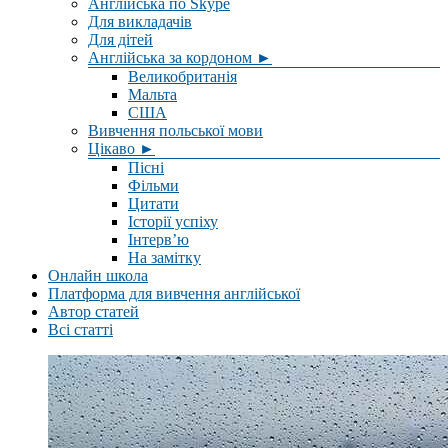
Англійська по Skype
Для викладачів
Для дітей
Англійська за кордоном ►
Великобританія
Мальта
США
Вивчення польської мови
Цікаво ►
Пісні
Фільми
Цитати
Історії успіху
Інтерв’ю
На замітку
Онлайн школа
Платформа для вивчення англійської
Автор статей
Всі статті