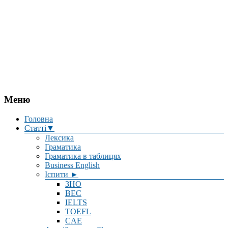
Меню
Головна
Статті▼
Лексика
Граматика
Граматика в таблицях
Business English
Іспити ►
ЗНО
BEC
IELTS
TOEFL
CAE