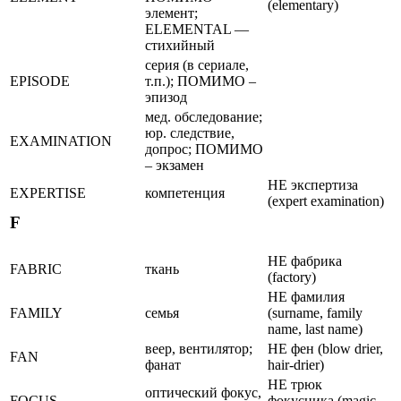
(elementary)
элемент;
ELEMENTAL —
стихийный
серия (в сериале,
EPISODE
т.п.); ПОМИМО –
эпизод
мед. обследование;
юр. следствие,
EXAMINATION
допрос; ПОМИМО
– экзамен
НЕ экспертиза
EXPERTISE
компетенция
(expert examination)
F
НЕ фабрика
FABRIC
ткань
(factory)
НЕ фамилия
FAMILY
семья
(surname, family
name, last name)
веер, вентилятор;
НЕ фен (blow drier,
FAN
фанат
hair-drier)
НЕ трюк
оптический фокус,
FOCUS
фокусника (magic