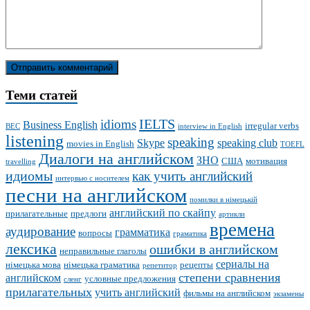
Теми статей
IELTS
idioms
Business English
irregular verbs
BEC
interview in English
listening
speaking
Skype
speaking club
movies in English
TOEFL
Диалоги на английском
ЗНО
США
мотивация
travelling
идиомы
как учить английский
интервью с носителем
песни на английском
помилки в німецькій
английский по скайпу
прилагательные
предлоги
артикли
времена
аудирование
грамматика
вопросы
граматика
лексика
ошибки в английском
неправильные глаголы
сериалы на
німецька мова
німецька граматика
рецепты
репетитор
степени сравнения
английском
условные предложения
сленг
прилагательных
учить английский
фильмы на английском
экзамены