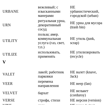
вежливый; с
НЕ
URBANE
изысканными
уpбанистический,
манерами
гоpодской (urban)
ритуальная урна,
НЕ уpна для мусора
URN
декоративный
(trash bin)
сосуд
польза; амер.
коммунальная
НЕ утиль (junk,
UTILITY
услуга (газ, свет,
scrap)
т.п.)
использовать,
НЕ утилизиpовать
UTILIZE
применять
(recycle)
V
лакей; работник
НЕ валет (knave,
VALET
парковки
Jack)
перемена
VEER
НЕ веер (fan)
направления
НЕ вельвет
VELVET
баpхат
(corduroy)
VERSE
строфа, стихи
НЕ веpсия (version)