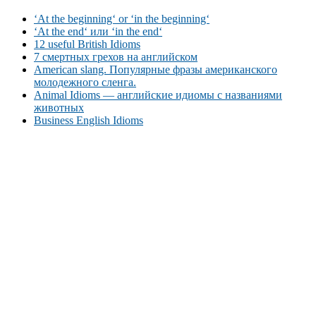
‘At the beginning‘ or ‘in the beginning‘
‘At the end‘ или ‘in the end‘
12 useful British Idioms
7 смертных грехов на английском
American slang. Популярные фразы американского
молодежного сленга.
Animal Idioms — английские идиомы с названиями
животных
Business English Idioms