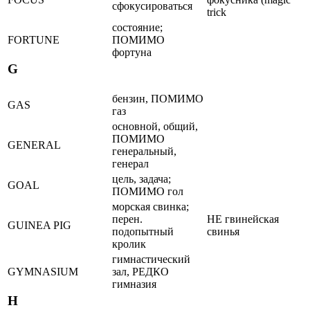
сфокусироваться
trick
состояние;
FORTUNE
ПОМИМО
фортуна
G
бензин, ПОМИМО
GAS
газ
основной, общий,
ПОМИМО
GENERAL
генеральный,
генерал
цель, задача;
GOAL
ПОМИМО гол
морская свинка;
перен.
НЕ гвинейская
GUINEA PIG
подопытный
свинья
кролик
гимнастический
GYMNASIUM
зал, РЕДКО
гимназия
H