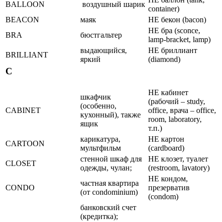
BALLOON
воздушный шарик
container)
BEACON
маяк
НЕ бекон (bacon)
НЕ бра (sconce,
BRA
бюстгальтер
lamp-bracket, lamp)
выдающийся,
НЕ бриллиант
BRILLIANT
яркий
(diamond)
C
НЕ кабинет
шкафчик
(рабочий – study,
(особенно,
CABINET
office, врача – office,
кухонный), также
room, laboratory,
ящик
т.п.)
карикатура,
НЕ картон
CARTOON
мультфильм
(cardboard)
стенной шкаф для
НЕ клозет, туалет
CLOSET
одежды, чулан;
(restroom, lavatory)
НЕ кондом,
частная квартира
CONDO
презерватив
(от condominium)
(condom)
банковский счет
(кредитка);