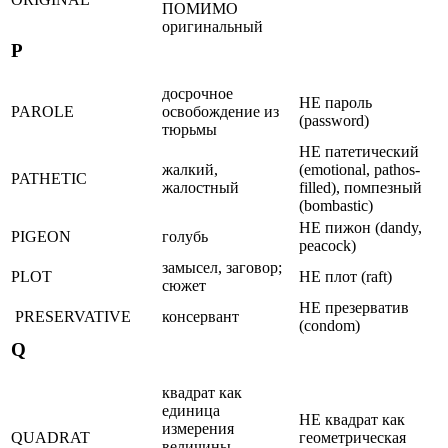
ПОМИМО
оригинальный
P
досрочное
НЕ пароль
PAROLE
освобождение из
(password)
тюрьмы
НЕ патетический
жалкий,
(emotional, pathos-
PATHETIC
жалостный
filled), помпезный
(bombastic)
НЕ пижон (dandy,
PIGEON
голубь
peacock)
замысел, заговор;
PLOT
НЕ плот (raft)
сюжет
НЕ презерватив
PRESERVATIVE
консервант
(condom)
Q
квадрат как
единица
НЕ квадрат как
измерения
QUADRAT
геометрическая
величины