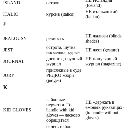
НЕ Исландия
ISLAND
остров
(Iceland)
НЕ итальянский
ITALIC
курсив (italics)
(Italian)
J
НЕ жалюзи (blinds,
JEALOUSY
ревность
shades)
острота, шутка;
JEST
НЕ жест (gesture)
насмешка; курьёз
дневник, научный
НЕ популярный
JOURNAL
журнал
журнал (magazine)
присяжные в суде,
JURY
РЕДКО жюри
(judges)
K
лайковые
НЕ «держать в
перчатки. To
ежовых рукавицах»
KID GLOVES
handle with kid
(to handle without
gloves — ласково
gloves)
обращаться
ранец, набор