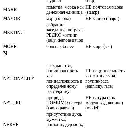
журнал
shop)
пометка, марка как
НЕ почтовая маpка
MARK
денежная единица
(stamp)
MAYOR
мэp (гоpода)
НЕ майоp (major)
собрание,
заседание; встреча;
MEETING
РЕДКО митинг
(rally, demonstration
MORE
больше, более
НЕ море (sea)
N
гражданство,
национальность
НЕ национальность
как
как этническая
NATIONALITY
принадлежность к
группа/раса
определенному
(ethnicity, race)
государству
природа,
НЕ натура (как
NATURE
ПОМИМО натура
модель художника)
(как характер)
(model)
присутствие духа,
мужество;
NERVE
наглость, дерзость;