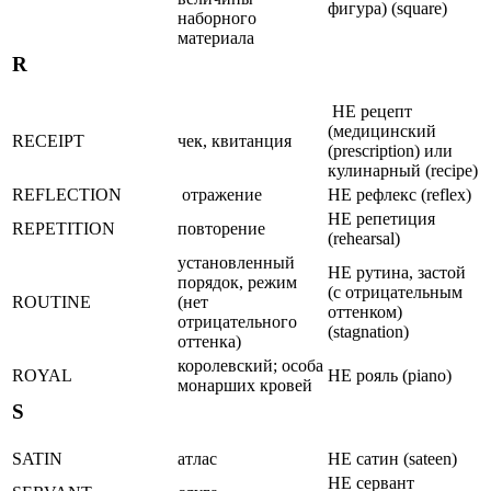
фигура) (square)
наборного
материала
R
НЕ рецепт
(медицинский
RECEIPT
чек, квитанция
(prescription) или
кулинарный (recipe)
REFLECTION
отражение
НЕ рефлекс (reflex)
НЕ репетиция
REPETITION
повторение
(rehearsal)
установленный
НЕ рутина, застой
порядок, режим
(с отрицательным
ROUTINE
(нет
оттенком)
отрицательного
(stagnation)
оттенка)
королевский; особа
ROYAL
НЕ рояль (piano)
монарших кровей
S
SATIN
атлас
НЕ сатин (sateen)
НЕ сервант