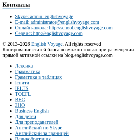
Контакты
Skype: admin_englishvoyage
E-mail: administrator@englishvoyage.com
Онлайн-школа: http://school.englishvoyage.com
Сервис: http://englishvoyage.com
© 2013–2026
English Voyage
, All rights reserved
Копирование статей блога возможно только при размещении
прямой активной ссылки на blog.englishvoyage.com
Лексика
Грамматика
Граматика в таблицях
Іспити
IELTS
TOEFL
BEC
ЗНО
Business English
Для детей
Для преподавателей
Английский по Skype
Английский за границей
Великобритания