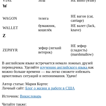
VINE
лоза
НЕ вино (wine)
W
НЕ вагон (car,
WAGON
телега
carriage)
бумажник,
НЕ валет (Jack,
WALLET
кошелёк
knave)
Z
НЕ зефир
зефир (легкий
ZEPHYR
(сладость)
ветерок)
(marshmallow)
В английском языке встречается немало ложных друзей
переводчика. Уделяйте
изучению английского языка
как
можно больше времени — вы легко сможете избежать
щекотливых ситуаций и непонимания. Удачи!
Автор статьи: Мария Кортес
Личный сайт:
Блог о жизни и работе в США
Источник:
Викисловарь
Читайте также: