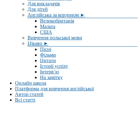
Для викладачів
Для дітей
Англійська за кордоном ►
Великобританія
Мальта
США
Вивчення польської мови
Цікаво ►
Пісні
Фільми
Цитати
Історії успіху
Інтерв’ю
На замітку
Онлайн школа
Платформа для вивчення англійської
Автор статей
Всі статті