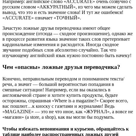
Например: английское слово «ACCURATE» очень созвучно с
русским словом «АККУРАТНЫЙ», из чего мы можем сделать
вывод, что это и есть значение слова! И тут же ошибемся!
«ACCURATE» означает «ТОЧНЫЙ».
Зачастую ложные друзья переводчика имеют общее
происхождение (отсюда — сходное произношение), однако же
в процессе развития языка значение таких слов претерпевает
кардинальные изменения и расходится. Иногда сходное
звучание подобных слов абсолютно случайно. Так что
изучающему английский язык нужно постоянно быть начеку!
Чем «опасны» ложные друзья переводчика?
Конечно, неправильным переводом и пониманием текста/
речи, а значит — большой вероятностью попадания в
смешные ситуации! Например, если вы оказались в
англоязычной стране и хотите купить продукты, будьте
осторожны, спрашивая «Where is a magazine?» Скорее всего,
вас пошлют…к киоску с газетами и журналами! Ведь
«MAGAZINE» — это не что иное, как «ЖУРНАЛ», а вовсе не
«магазин» (a store, a shop), как вы могли бы подумать.
Чтобы избежать непонимания и курьезов, обращайтесь к
таблице наиболее распространенных ложных друзей