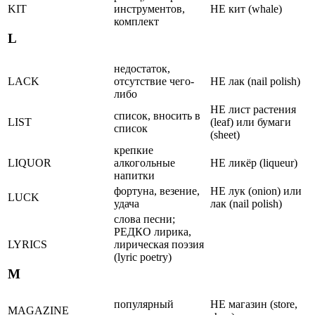
KIT
инструментов,
НЕ кит (whale)
комплект
L
недостаток,
LACK
отсутствие чего-
НЕ лак (nail polish)
либо
НЕ лист растения
список, вносить в
LIST
(leaf) или бумаги
список
(sheet)
крепкие
LIQUOR
алкогольные
НЕ ликёр (liqueur)
напитки
фортуна, везение,
НЕ лук (onion) или
LUCK
удача
лак (nail polish)
слова песни;
РЕДКО лирика,
LYRICS
лирическая поэзия
(lyric poetry)
M
популярный
НЕ магазин (store,
MAGAZINE