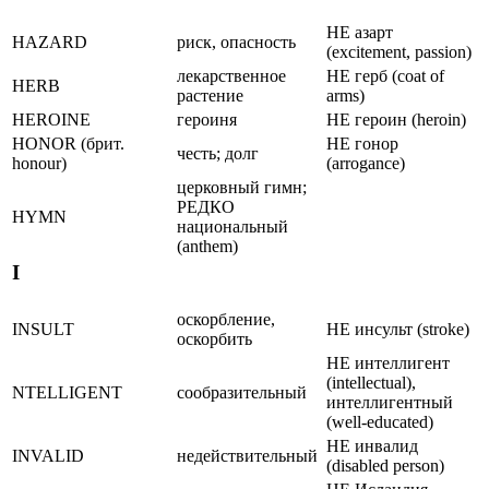
НЕ азарт
HAZARD
риск, опасность
(excitement, passion)
лекарственное
НЕ герб (coat of
HERB
растение
arms)
HEROINE
героиня
НЕ героин (heroin)
HONOR (брит.
НЕ гоноp
честь; долг
honour)
(arrogance)
церковный гимн;
РЕДКО
HYMN
национальный
(anthem)
I
оскорбление,
INSULT
НЕ инсульт (stroke)
оскорбить
НЕ интеллигент
(intellectual),
NTELLIGENT
сообразительный
интеллигентный
(well-educated)
НЕ инвалид
INVALID
недействительный
(disabled person)