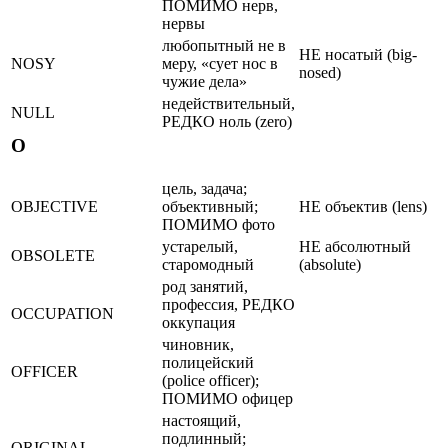
ПОМИМО нерв,
нервы
любопытный не в
НЕ носатый (big-
NOSY
меру, «сует нос в
nosed)
чужие дела»
недействительный,
NULL
РЕДКО ноль (zero)
O
цель, задача;
OBJECTIVE
объективный;
НЕ объектив (lens)
ПОМИМО фото
устарелый,
НЕ абсолютный
OBSOLETE
старомодный
(absolute)
род занятий,
профессия, РЕДКО
OCCUPATION
оккупация
чиновник,
полицейский
OFFICER
(police officer);
ПОМИМО офицеp
настоящий,
подлинный;
ORIGINAL