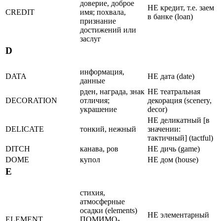
доверие, доброе
НЕ кредит, т.е. заем
CREDIT
имя; похвала,
в банке (loan)
признание
достижений или
заслуг
D
информация,
DATA
НЕ дата (date)
данные
pден, награда, знак
НЕ театральная
DECORATION
отличия;
декоpация (scenery,
украшение
decor)
НЕ деликатный [в
DELICATE
тонкий, нежный
значении:
тактичный] (tactful)
DITCH
канава, ров
НЕ дичь (game)
DOME
купол
НЕ дом (house)
E
стихия,
атмосферные
осадки (elements)
НЕ элементарный
ELEMENT
ПОМИМО-