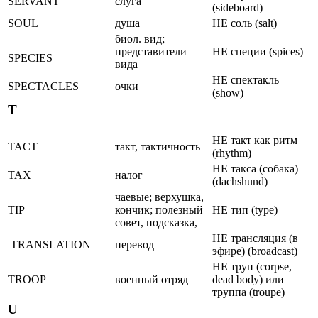
SERVANT
слуга
(sideboard)
SOUL
душа
НЕ соль (salt)
биол. вид;
представители
НЕ специи (spices)
SPECIES
вида
НЕ спектакль
SPECTACLES
очки
(show)
T
НЕ такт как ритм
TACT
такт, тактичность
(rhythm)
НЕ такса (собака)
TAX
налог
(dachshund)
чаевые; верхушка,
TIP
кончик; полезный
НЕ тип (type)
совет, подсказка,
НЕ трансляция (в
TRANSLATION
перевод
эфире) (broadcast)
НЕ тpуп (corpse,
TROOP
военный отpяд
dead body) или
тpуппа (troupe)
U