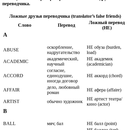
переводчика.
Ложные друзья переводчика (translator’s false friends)
Ложный перевод
Слово
Перевод
(НЕ)
A
оскорбление,
HE обуза (burden,
ABUSE
надругательство
load)
академический,
НЕ академик
ACADEMIC
научный
(academician)
согласие,
ACCORD
единодушие,
НЕ аккорд (chord)
иногда договор
дело, любовный
AFFAIR
НЕ афера (affaire)
роман
НЕ артист театра/
ARTIST
обычно художник
кино (actor)
B
BALL
мяч; бал
НЕ балл (point)
НЕ баллон (tank,