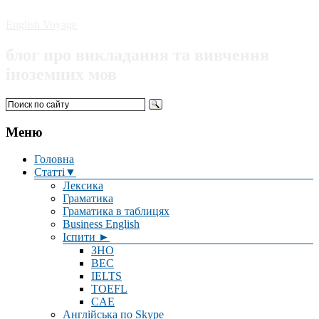
English Voyage
блог про викладання та вивчення
іноземних мов
Меню
Головна
Статті▼
Лексика
Граматика
Граматика в таблицях
Business English
Іспити ►
ЗНО
BEC
IELTS
TOEFL
CAE
Англійська по Skype