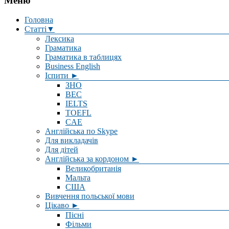
Меню
Головна
Статті▼
Лексика
Граматика
Граматика в таблицях
Business English
Іспити ►
ЗНО
BEC
IELTS
TOEFL
CAE
Англійська по Skype
Для викладачів
Для дітей
Англійська за кордоном ►
Великобританія
Мальта
США
Вивчення польської мови
Цікаво ►
Пісні
Фільми