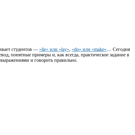
чивает студентов —
«lie» или «lay»
,
«do» или «make»
… Сегодня
еревод, понятные примеры и, как всегда, практическое задание в
и выражениями и говорить правильно.