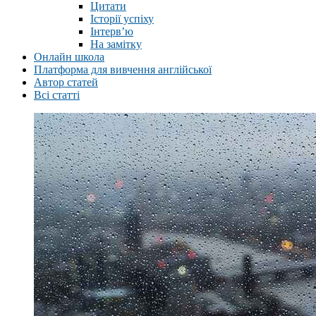
Цитати
Історії успіху
Інтерв’ю
На замітку
Онлайн школа
Платформа для вивчення англійської
Автор статей
Всі статті