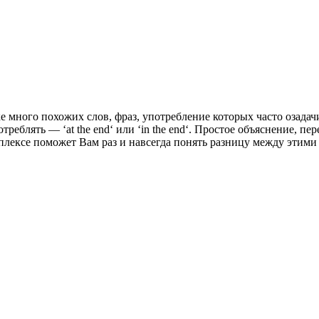
е много похожих слов, фраз, употребление которых часто озада
отреблять — ‘at the end‘ или ‘in the end‘. Простое объяснение, п
плексе поможет Вам раз и навсегда понять разницу между этим