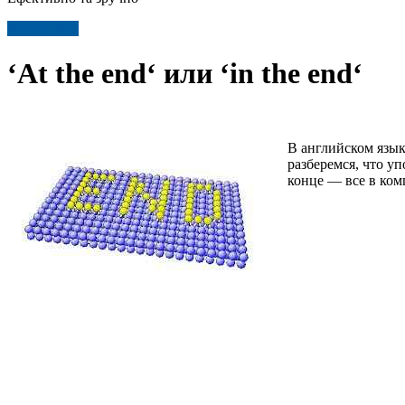
Детальніше
‘At the end‘ или ‘in the end‘
В английском язык
разберемся, что уп
конце — все в ком