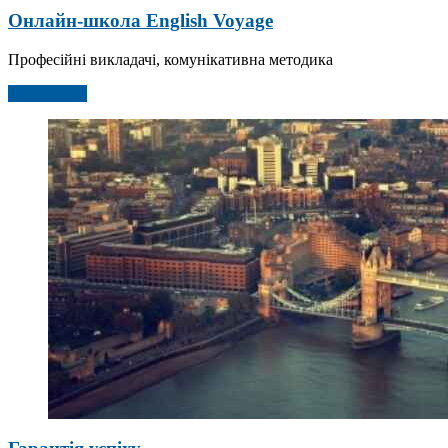
Онлайн-школа English Voyage
Професійні викладачі, комунікативна методика
Детальніше