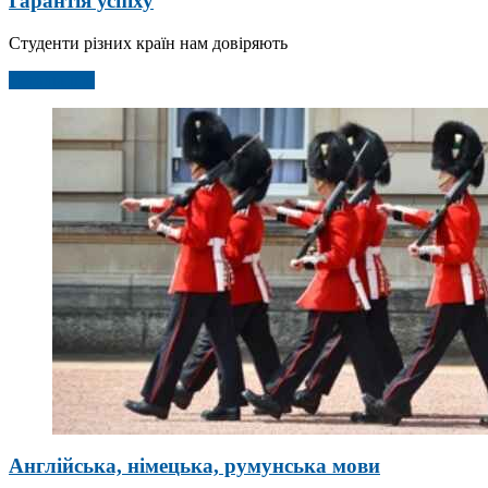
Гарантія успіху
Студенти різних країн нам довіряють
Детальніше
Англійська, німецька, румунська мови