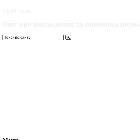
English Voyage
блог про викладання та вивчення інозе