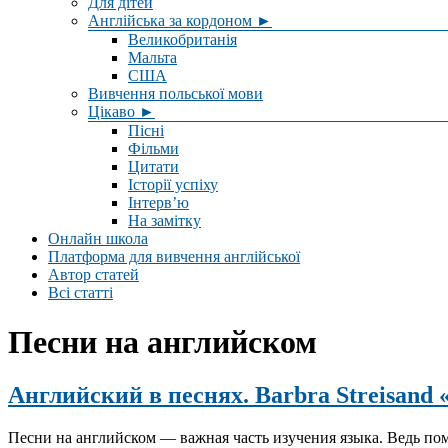
Для дітей
Англійська за кордоном ►
Великобританія
Мальта
США
Вивчення польської мови
Цікаво ►
Пісні
Фільми
Цитати
Історії успіху
Інтерв’ю
На замітку
Онлайн школа
Платформа для вивчення англійської
Автор статей
Всі статті
Песни на английском
Английский в песнях. Barbra Streisand
Песни на английском — важная часть изучения языка. Ведь по