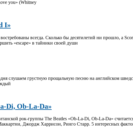
s love you» (Whitney
d I»
стребованы всегда. Сколько бы десятилетий ни прошло, а Scorpi
ершить «escape» в тайники своей души
ня слушаем грустную прощальную песню на английском шведского 
аждый
La-Di, Ob-La-Da»
танской рок-группы The Beatles «Ob-La-Di, Ob-La-Da» считаетс
аккартни, Джордж Харрисон, Ринго Старр. 5 интересных фактов 