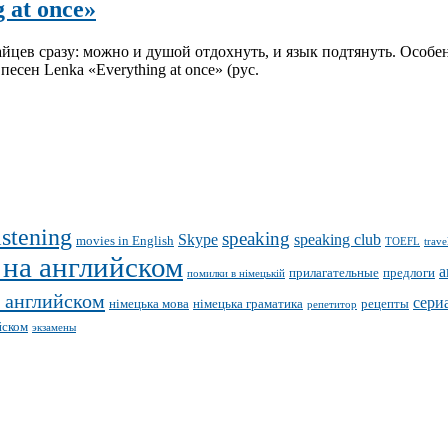
 at once»
йцев сразу: можно и душой отдохнуть, и язык подтянуть. Особен
сен Lenka «Everything at once» (рус.
istening
speaking
Skype
speaking club
movies in English
TOEFL
trave
 на английском
а
прилагательные
предлоги
помилки в німецькій
 английском
сери
німецька мова
німецька граматика
рецепты
репетитор
йском
экзамены