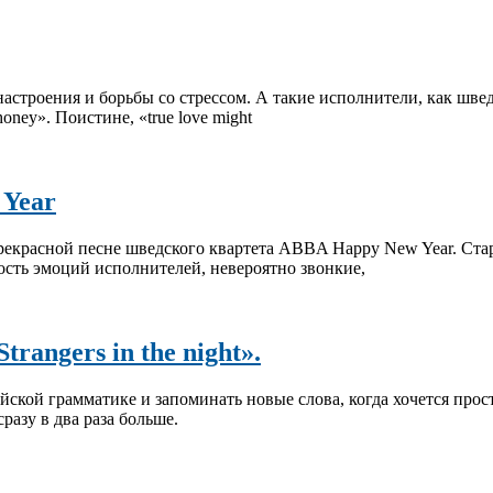
строения и борьбы со стрессом. А такие исполнители, как швед
oney». Поистине, «true love might
 Year
екрасной песне шведского квартета ABBA Happy New Year. Стары
ость эмоций исполнителей, невероятно звонкие,
rangers in the night».
ийской грамматике и запоминать новые слова, когда хочется про
разу в два раза больше.