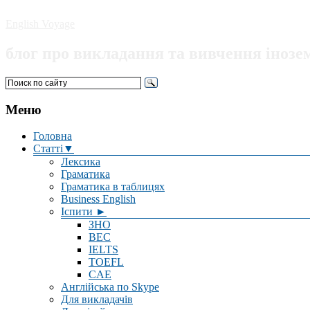
English Voyage
блог про викладання та вивчення інозе
Меню
Головна
Статті▼
Лексика
Граматика
Граматика в таблицях
Business English
Іспити ►
ЗНО
BEC
IELTS
TOEFL
CAE
Англійська по Skype
Для викладачів