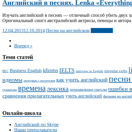
Английский в песнях. Lenka «Everything
Изучать английский в песнях — отличный способ убить двух за
Оригинальный сингл австралийской актрисы, певицы и автора пе
12.04.2013
12.10.2014
Песни на английском
Подробнее
Вперед »
Теми статей
l
IELTS
idioms
Business English
irregular verbs
BEC
interview in English
песни
идиомы
как учить английский
интервью с носителем
времена
лексика
ошибки в
неправильные глаголы
граматика
сравнения прилагательных
учить английский
фильмы на англи
Онлайн-школа
Английский по Skype
Наши преподаватели