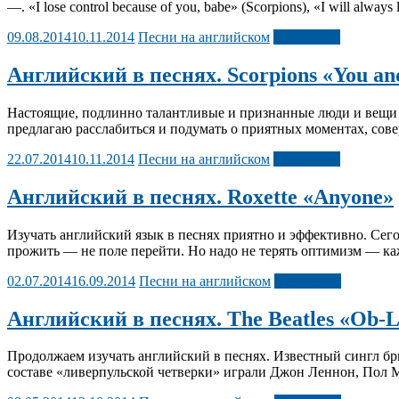
—. «I lose control because of you, babe» (Scorpions), «I will alway
09.08.2014
10.11.2014
Песни на английском
Подробнее
Английский в песнях. Scorpions «You an
Настоящие, подлинно талантливые и признанные люди и вещи во
предлагаю расслабиться и подумать о приятных моментах, сов
22.07.2014
10.11.2014
Песни на английском
Подробнее
Английский в песнях. Roxette «Anyone»
Изучать английский язык в песнях приятно и эффективно. Сегод
прожить — не поле перейти. Но надо не терять оптимизм — к
02.07.2014
16.09.2014
Песни на английском
Подробнее
Английский в песнях. The Beatles «Ob-
Продолжаем изучать английский в песнях. Известный сингл бри
составе «ливерпульской четверки» играли Джон Леннон, Пол М