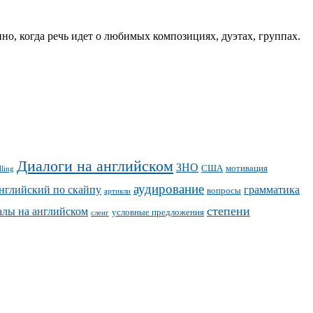
но, когда речь идет о любимых композициях, дуэтах, группах.
Диалоги на английском
ЗНО
США
мотивация
lling
аудирование
нглийский по скайпу
грамматика
вопросы
артикли
степени
алы на английском
условные предложения
сленг