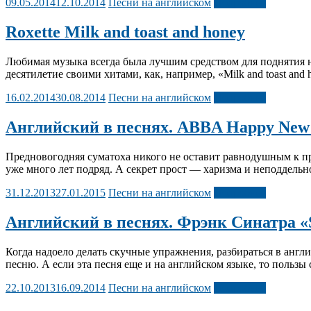
09.05.2014
12.10.2014
Песни на английском
Подробнее
Roxette Milk and toast and honey
Любимая музыка всегда была лучшим средством для поднятия на
десятилетие своими хитами, как, например, «Milk and toast and h
16.02.2014
30.08.2014
Песни на английском
Подробнее
Английский в песнях. ABBA Happy New
Предновогодняя суматоха никого не оставит равнодушным к пр
уже много лет подряд. А секрет прост — харизма и неподдельн
31.12.2013
27.01.2015
Песни на английском
Подробнее
Английский в песнях. Фрэнк Синатра «St
Когда надоело делать скучные упражнения, разбираться в англ
песню. А если эта песня еще и на английском языке, то пользы с
22.10.2013
16.09.2014
Песни на английском
Подробнее