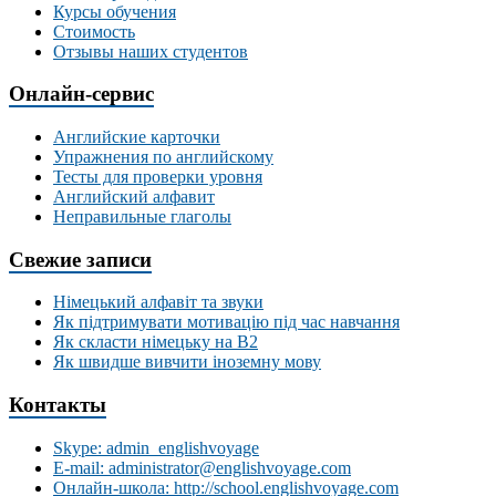
Курсы обучения
Стоимость
Отзывы наших студентов
Онлайн-сервис
Английские карточки
Упражнения по английскому
Тесты для проверки уровня
Английский алфавит
Неправильные глаголы
Свежие записи
Німецький алфавіт та звуки
Як підтримувати мотивацію під час навчання
Як скласти німецьку на В2
Як швидше вивчити іноземну мову
Контакты
Skype: admin_englishvoyage
E-mail: administrator@englishvoyage.com
Онлайн-школа: http://school.englishvoyage.com