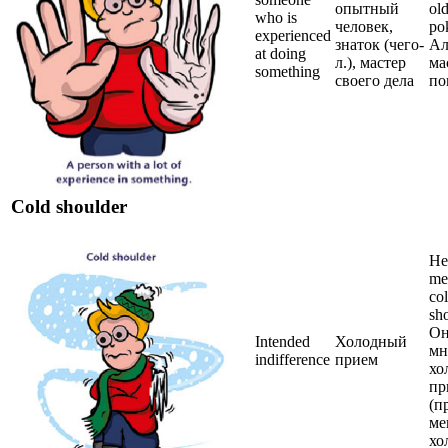
опытный
ol
who is
человек,
po
experienced
знаток (чего-
Ал
at doing
л.), мастер
ма
something
своего дела
по
Cold shoulder
He
me
co
sho
Он
Intended
Холодный
мн
indifference
прием
хо
пр
(п
ме
хо