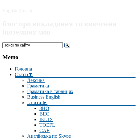
English Voyage
блог про викладання та вивчення
іноземних мов
Меню
Головна
Статті▼
Лексика
Граматика
Граматика в таблицях
Business English
Іспити ►
ЗНО
BEC
IELTS
TOEFL
CAE
Англійська по Skype