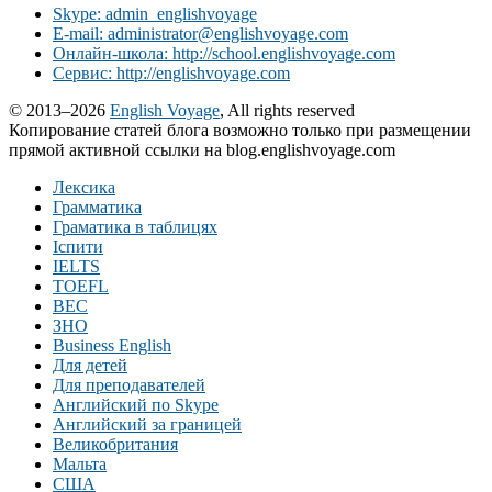
Skype: admin_englishvoyage
E-mail: administrator@englishvoyage.com
Онлайн-школа: http://school.englishvoyage.com
Сервис: http://englishvoyage.com
© 2013–2026
English Voyage
, All rights reserved
Копирование статей блога возможно только при размещении
прямой активной ссылки на blog.englishvoyage.com
Лексика
Грамматика
Граматика в таблицях
Іспити
IELTS
TOEFL
BEC
ЗНО
Business English
Для детей
Для преподавателей
Английский по Skype
Английский за границей
Великобритания
Мальта
США