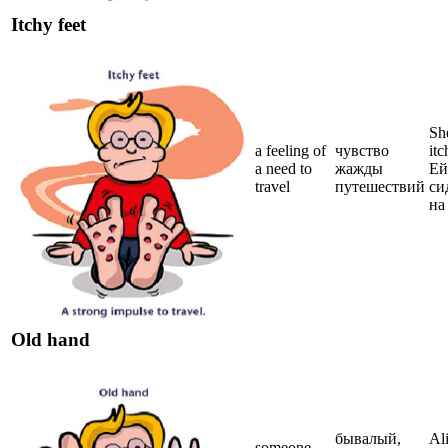
Itchy feet
Sh
a feeling of
чувство
itc
a need to
жажды
Ей
travel
путешествий
си
на
Old hand
бывалый,
Ali
someone