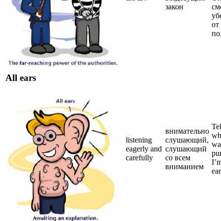
закон
см
уб
от
по
All ears
Te
внимательно
wh
listening
слушающий,
wa
eagerly and
слушающий
pu
carefully
со всем
I’m
вниманием
ear