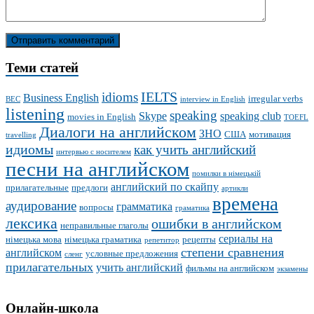
Теми статей
IELTS
idioms
Business English
irregular verbs
BEC
interview in English
listening
speaking
Skype
speaking club
movies in English
TOEFL
Диалоги на английском
ЗНО
США
мотивация
travelling
идиомы
как учить английский
интервью с носителем
песни на английском
помилки в німецькій
английский по скайпу
прилагательные
предлоги
артикли
времена
аудирование
грамматика
вопросы
граматика
лексика
ошибки в английском
неправильные глаголы
сериалы на
німецька мова
німецька граматика
рецепты
репетитор
степени сравнения
английском
условные предложения
сленг
прилагательных
учить английский
фильмы на английском
экзамены
Онлайн-школа