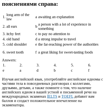
пояснениями справа:
long arm of the
1.
a
awaiting an explanation
law
a person with a lot of experience in
2.
all ears
b
something
3.
itchy feet
c
to pay no attention to
4.
old hand
d
a strong impulse to travel
5.
cold shoulder
e
the far-reaching power of the authorities
6.
sweet tooth
f
a great liking for sweet-tasting foods
Answers:
1.
2.
3.
4.
5.
6.
e
a
d
b
c
f
Изучая английский язык, употребляйте английские идиомы с
частями тела в повседневных разговорах с коллегами,
друзьями, детьми, а также помните о том, что наличие
английских идиом в вашей устной и письменной речи на
международных экзаменах
IELTS
и
TOEFL
добавит вам
баллов и создаст положительное впечатление на
экзаменатора.