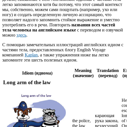
легко запоминаются хотя бы потому, что этот самый контекст
мы, собственно, можем сами пощупать (например, ухо или
ногу) и создать определенную личную ассоциацию, что
позволяет надолго запомнить стойкое выражение и уместно
употреблять его в речи. Повторить
названия всех частей
тела человека на английском языке
с переводом и озвучкой
можно
здесь
.
С помощью замечательных иллюстраций английских идиом с
частями тела, предоставленных блогу English Voyage
компанией
Kaplan
, а также упражнения ниже вы легко
запомните эти шесть полезных идиом.
Meaning
Translation
E
Idiom (идиома)
(значение)
(перевод)
(п
Long arm of the law
He
co
es
карающая
lo
the police,
рука закона,
of 
the law
вездесущий
Он