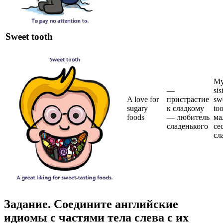
Sweet tooth
My 
—
sis
A love for
пристрастие
sw
sugary
к сладкому
to
foods
— любитель
ма
сладенького
се
сл
Задание. Соедините английские
идиомы с частями тела слева с их