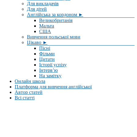
Для викладачів
Для дітей
Англійська за кордоном ►
Великобританія
Мальта
США
Вивчення польської мови
Цікаво ►
Пісні
Фільми
Цитати
Історії успіху
Інтерв’ю
На замітку
Онлайн школа
Платформа для вивчення англійської
Автор статей
Всі статті