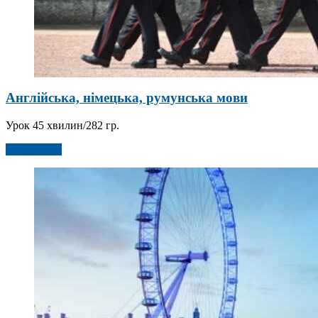
Англійська, німецька, румунська мови
Урок 45 хвилин/282 гр.
Детальніше