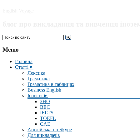
English Voyage
блог про викладання та вивчення інозе
Меню
Головна
Статті▼
Лексика
Граматика
Граматика в таблицях
Business English
Іспити ►
ЗНО
BEC
IELTS
TOEFL
CAE
Англійська по Skype
Для викладачів