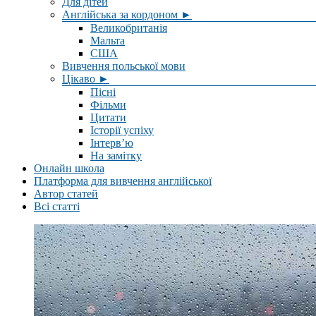
Для дітей
Англійська за кордоном ►
Великобританія
Мальта
США
Вивчення польської мови
Цікаво ►
Пісні
Фільми
Цитати
Історії успіху
Інтерв’ю
На замітку
Онлайн школа
Платформа для вивчення англійської
Автор статей
Всі статті