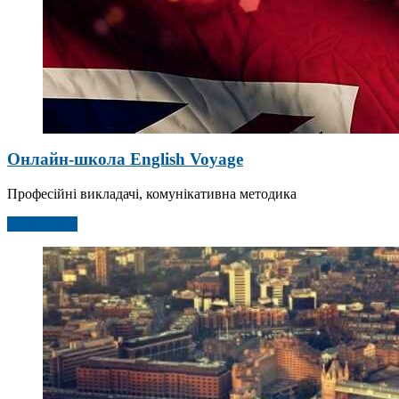
Онлайн-школа English Voyage
Професійні викладачі, комунікативна методика
Детальніше