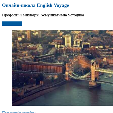
Онлайн-школа English Voyage
Професійні викладачі, комунікативна методика
Детальніше