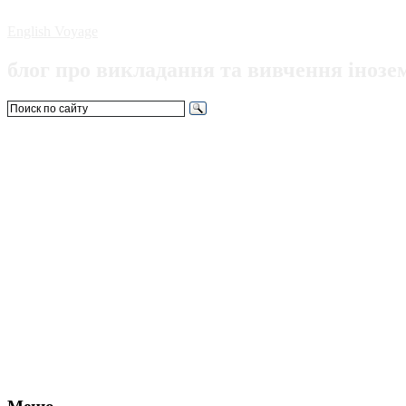
English Voyage
блог про викладання та вивчення інозе