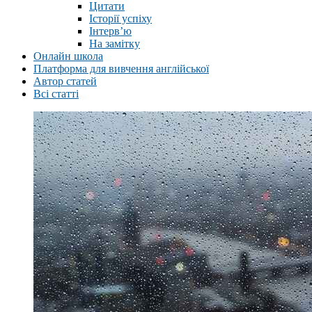
Цитати
Історії успіху
Інтерв’ю
На замітку
Онлайн школа
Платформа для вивчення англійської
Автор статей
Всі статті