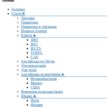
Меню
Головна
Статті▼
Лексика
Граматика
Граматика в таблицях
Business English
Іспити ►
ЗНО
BEC
IELTS
TOEFL
CAE
Англійська по Skype
Для викладачів
Для дітей
Англійська за кордоном ►
Великобританія
Мальта
США
Вивчення польської мови
Цікаво ►
Пісні
Фільми