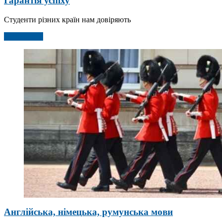
Гарантія успіху
Студенти різних країн нам довіряють
Детальніше
Англійська, німецька, румунська мови