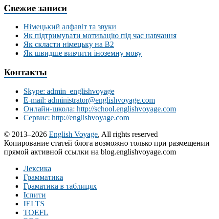
Свежие записи
Німецький алфавіт та звуки
Як підтримувати мотивацію під час навчання
Як скласти німецьку на В2
Як швидше вивчити іноземну мову
Контакты
Skype: admin_englishvoyage
E-mail: administrator@englishvoyage.com
Онлайн-школа: http://school.englishvoyage.com
Сервис: http://englishvoyage.com
© 2013–2026
English Voyage
, All rights reserved
Копирование статей блога возможно только при размещении
прямой активной ссылки на blog.englishvoyage.com
Лексика
Грамматика
Граматика в таблицях
Іспити
IELTS
TOEFL