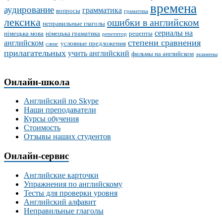
времена
аудирование
грамматика
вопросы
граматика
лексика
ошибки в английском
неправильные глаголы
сериалы на
німецька мова
німецька граматика
рецепты
репетитор
степени сравнения
английском
условные предложения
сленг
прилагательных
учить английский
фильмы на английском
экзамены
Онлайн-школа
Английский по Skype
Наши преподаватели
Курсы обучения
Стоимость
Отзывы наших студентов
Онлайн-сервис
Английские карточки
Упражнения по английскому
Тесты для проверки уровня
Английский алфавит
Неправильные глаголы