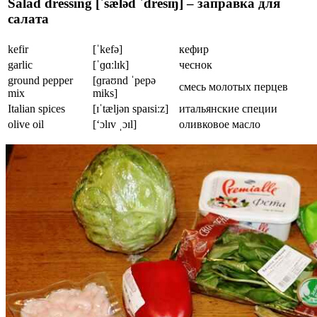
Salad dressing [ˈsæləd ˈdresɪŋ] – заправка для
салата
kefir
[ˈkefə]
кефир
garlic
[ˈɡɑːlɪk]
чеснок
ground pepper
[ɡraʊnd ˈpepə
смесь молотых перцев
mix
miks]
Italian spices
[ɪˈtæljən spaɪsiːz]
итальянские специи
olive oil
[‘ɔlɪv ˌɔɪl]
оливковое масло