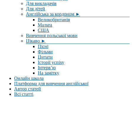
Для викладачів
Для дітей
Англійська за кордоном ►
Великобританія
Мальта
США
Вивчення польської мови
Цікаво ►
Пісні
Фільми
Цитати
Історії успіху
Інтерв’ю
На замітку
Онлайн школа
Платформа для вивчення англійської
Автор статей
Всі статті