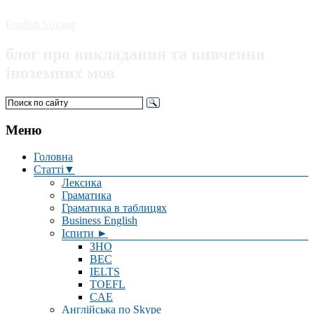
English Voyage
блог про викладання та вивчення
іноземних мов
Меню
Головна
Статті▼
Лексика
Граматика
Граматика в таблицях
Business English
Іспити ►
ЗНО
BEC
IELTS
TOEFL
CAE
Англійська по Skype