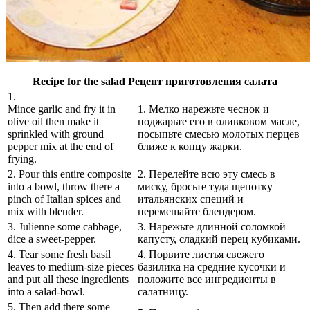
Recipe for the salad
Рецепт приготовления салата
1.
Mince garlic and fry it in
1. Мелко нарежьте чеснок и
olive oil then make it
поджарьте его в оливковом масле,
sprinkled with ground
посыпьте смесью молотых перцев
pepper mix at the end of
ближе к концу жарки.
frying.
2. Pour this entire composite
2. Перелейте всю эту смесь в
into a bowl, throw there a
миску, бросьте туда щепотку
pinch of Italian spices and
итальянских специй и
mix with blender.
перемешайте блендером.
3. Julienne some cabbage,
3. Нарежьте длинной соломкой
dice a sweet-pepper.
капусту, сладкий перец кубиками.
4. Tear some fresh basil
4. Порвите листья свежего
leaves to medium-size pieces
базилика на средние кусочки и
and put all these ingredients
положите все ингредиенты в
into a salad-bowl.
салатницу.
5. Then add there some