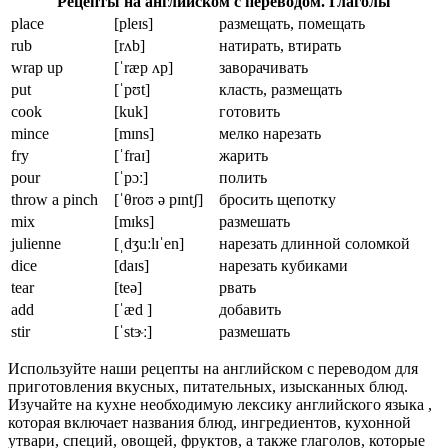
Рецепты на английском с переводом. Глаголы
place
[pleɪs]
размещать, помещать
rub
[rʌb]
натирать, втирать
wrap up
[ˈræp ʌp]
заворачивать
put
[ˈpʊt]
класть, размещать
cook
[kuk]
готовить
mince
[mɪns]
мелко нарезать
fry
[ˈfraɪ]
жарить
pour
[ˈpɔː]
полить
throw a pinch
[ˈθroʊ ə pɪntʃ]
бросить щепотку
mix
[mɪks]
размешать
julienne
[ˌdʒuːlɪˈen]
нарезать длинной соломкой
dice
[daɪs]
нарезать кубиками
tear
[teə]
рвать
add
[ˈæd ]
добавить
stir
[ˈstɝː]
размешать
Используйте наши рецепты на английском с переводом для
приготовления вкусных, питательных, изысканных блюд.
Изучайте на кухне необходимую лексику английского языка ,
которая включает названия блюд, ингредиентов, кухонной
утвари, специй, овощей, фруктов, а также глаголов, которые