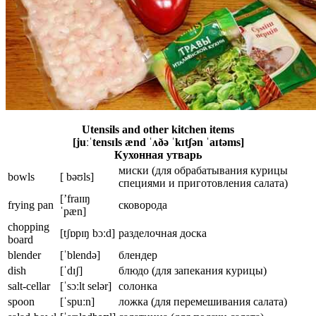
Utensils and other kitchen items
[juːˈtensɪls ænd ˈʌðə ˈkɪtʃən ˈaɪtəms]
Кухонная утварь
миски (для обрабатывания курицы
bowls
[ bəʊls]
специями и приготовления салата)
[’fraɪɪŋ
frying pan
сковорода
ˈpæn]
chopping
[tʃɒpɪŋ bɔːd]
разделочная доска
board
blender
[ˈblendə]
блендер
dish
[ˈdɪʃ]
блюдо (для запекания курицы)
salt-cellar
[ˈsɔːlt selər]
солонка
spoon
[ˈspuːn]
ложка (для перемешивания салата)