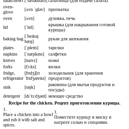
salad-bowl
[ˈsælədbəʊl]
салатница (для подачи салата)
oven-
[ʌvn ˈɡləv]
прихватка
glove
oven
[ʌvn]
духовка, печь
крышка (для накрывания готовой
lid
[ˈlɪd]
курицы)
[ˈbeɪkɪŋ
baking bag
рукав для запекания
bæɡ]
plates
[ˈpleɪts]
тарелки
napkins
[ˈnæpkɪns]
салфетки
knives
[naɪvz]
ножи
forks
[fɔːks]
вилки
fridge,
[frɪdʒ][rɪ
холодильник (для хранения
refrigerator
ˈfrɪdʒəreɪtə]
продуктов)
раковина (для мытья продуктов и
sink
[sɪŋk]
посуды)
detergent
[dɪˈtɜːdʒənt]
моющее средство
Recipe for the chicken.
Рецепт приготовления курицы.
1.
1.
Place a chicken into a bowl
Поместите курицу в миску и
and rub it with salt and
натрите солью и специями.
spices.