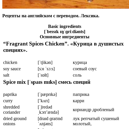
Рецепты на английском с переводом. Лексика.
Basic ingredients
[ˈbeɪsɪk ɪŋˈɡriːdiənts]
Основные ингредиенты
“Fragrant Spices Chicken”. «Курица в душистых
специях».
chicken
[ˈtʃɪkən]
курица
soy sauce
[sɔɪ ˈsɔːs]
соевый соус
salt
[ˈsɒlt]
соль
Spice mix [ˈspaɪs mɪks] смесь специй
paprika
[ˈpæprɪkə]
паприка
curry
[’kʌrɪ]
карри
shredded
[ˈʃredəd
кориандр дробленый
coriander
ˌkɔrɪ’ændə]
dried ground
[draɪd ɡraʊnd
лук репчатый сушеный
onions
ˈʌnjəns]
молотый,