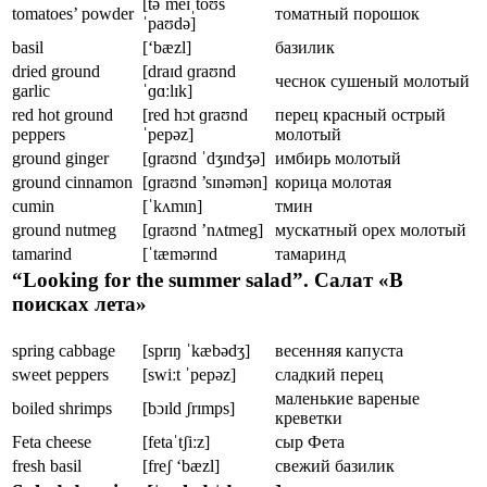
[təˈmeɪˌtoʊs
tomatoes’ powder
томатный порошок
ˈpaʊdə]
basil
[‘bæzl]
базилик
dried ground
[draɪd ɡraʊnd
чеснок сушеный молотый
garlic
ˈɡɑːlɪk]
red hot ground
[red hɔt ɡraʊnd
перец красный острый
peppers
ˈpepəz]
молотый
ground ginger
[ɡraʊnd ˈdʒɪndʒə]
имбирь молотый
ground cinnamon
[ɡraʊnd ’sɪnəmən]
корица молотая
cumin
[ˈkʌmɪn]
тмин
ground nutmeg
[ɡraʊnd ’nʌtmeg]
мускатный орех молотый
tamarind
[ˈtæmərɪnd
тамаринд
“Looking for the summer salad”. Салат «В
поисках лета»
spring cabbage
[sprɪŋ ˈkæbədʒ]
весенняя капуста
sweet peppers
[swiːt ˈpepəz]
сладкий перец
маленькие вареные
boiled shrimps
[bɔɪld ʃrɪmps]
креветки
Feta cheese
[fetaˈtʃiːz]
сыр Фета
fresh basil
[freʃ ‘bæzl]
свежий базилик