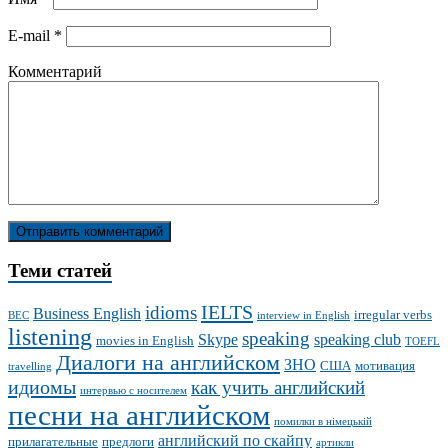
E-mail
*
Комментарий
Теми статей
IELTS
idioms
Business English
irregular verbs
BEC
interview in English
listening
speaking
Skype
speaking club
movies in English
TOEFL
Диалоги на английском
ЗНО
США
мотивация
travelling
идиомы
как учить английский
интервью с носителем
песни на английском
помилки в німецькій
английский по скайпу
прилагательные
предлоги
артикли