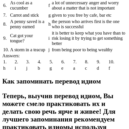
As cool as a
a lot of unnecessary anger and worry
6.
f
cucumber
about a matter that is not important
7.
Carrot and stick
g
given to you free by cafe, bar etc
A penny saved is a
the person who arrives first is the one
8.
h
penny earned
who is successful
it is better to keep what you have than to
Cat got your
9.
i
risk losing it by trying to get something
tongue?
better
10.
A storm in a teacup
j
from being poor to being wealthy
Answers:
1.
2.
3.
4.
5.
6.
7.
8.
9.
10.
h
i
j
b
g
e
a
c
d
f
Как запоминать перевод идиом
Теперь, выучив перевод идиом, Вы
можете смело практиковать их и
делать свою речь ярче и живее! Для
лучшего запоминания рекомендуем
практиковать идиомы используя