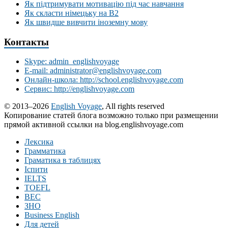
Як підтримувати мотивацію під час навчання
Як скласти німецьку на В2
Як швидше вивчити іноземну мову
Контакты
Skype: admin_englishvoyage
E-mail: administrator@englishvoyage.com
Онлайн-школа: http://school.englishvoyage.com
Сервис: http://englishvoyage.com
© 2013–2026
English Voyage
, All rights reserved
Копирование статей блога возможно только при размещении
прямой активной ссылки на blog.englishvoyage.com
Лексика
Грамматика
Граматика в таблицях
Іспити
IELTS
TOEFL
BEC
ЗНО
Business English
Для детей