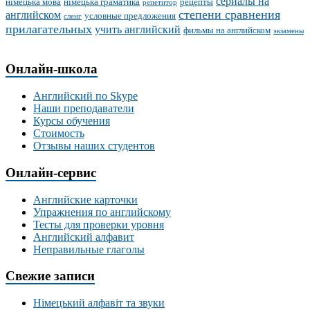
сериалы на
німецька мова
німецька граматика
рецепты
репетитор
степени сравнения
английском
условные предложения
сленг
прилагательных
учить английский
фильмы на английском
экзамены
Онлайн-школа
Английский по Skype
Наши преподаватели
Курсы обучения
Стоимость
Отзывы наших студентов
Онлайн-сервис
Английские карточки
Упражнения по английскому
Тесты для проверки уровня
Английский алфавит
Неправильные глаголы
Свежие записи
Німецький алфавіт та звуки