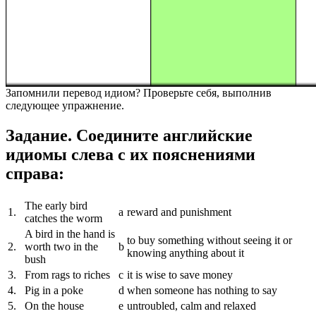
Запомнили перевод идиом? Проверьте себя, выполнив
следующее упражнение.
Задание. Соедините английские
идиомы слева с их пояснениями
справа:
The early bird
1.
a
reward and punishment
catches the worm
A bird in the hand is
to buy something without seeing it or
2.
worth two in the
b
knowing anything about it
bush
3.
From rags to riches
c
it is wise to save money
4.
Pig in a poke
d
when someone has nothing to say
5.
On the house
e
untroubled, calm and relaxed