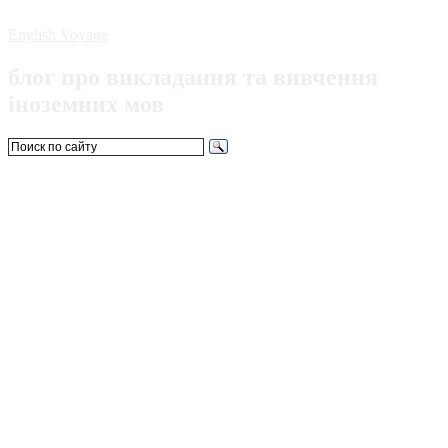
English Voyage
блог про викладання та вивчення
іноземних мов