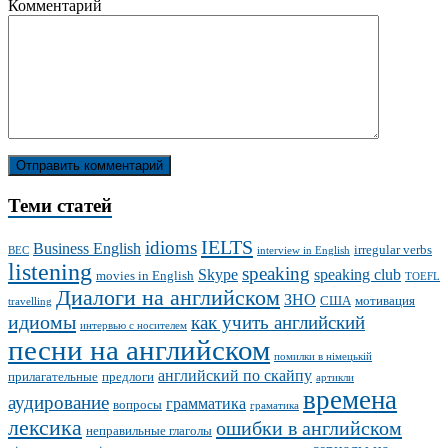
Комментарий
Теми статей
IELTS
idioms
Business English
irregular verbs
BEC
interview in English
listening
speaking
Skype
speaking club
movies in English
TOEFL
Диалоги на английском
ЗНО
США
мотивация
travelling
идиомы
как учить английский
интервью с носителем
песни на английском
помилки в німецькій
английский по скайпу
прилагательные
предлоги
артикли
времена
аудирование
грамматика
вопросы
граматика
лексика
ошибки в английском
неправильные глаголы