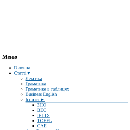
Меню
Головна
Статті▼
Лексика
Граматика
Граматика в таблицях
Business English
Іспити ►
ЗНО
BEC
IELTS
TOEFL
CAE