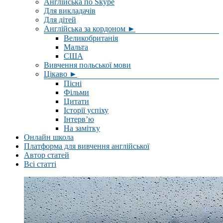
Англійська по Skype
Для викладачів
Для дітей
Англійська за кордоном ►
Великобританія
Мальта
США
Вивчення польської мови
Цікаво ►
Пісні
Фільми
Цитати
Історії успіху
Інтерв’ю
На замітку
Онлайн школа
Платформа для вивчення англійської
Автор статей
Всі статті