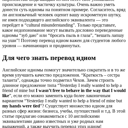
происхождение и частичку культуры. Очень важно уметь
донести суть идиомы на понятном примере. Согласитесь, вряд
ли англоязычный человек оценит вашу искрометную шутку,
не имея подходящего английского эквивалента — это
перейдет в “cultural misunderstanding”. Только представьте,
какое недопонимание могут вызвать дословно переведенные
идиомы “зуб даю” или “бросать пыль в глаза”, “вешать лапшу
на уши”! Поэтому перевод идиом важен для студентов любого
уровня — начинающих и продвинутых.
Для чего знать перевод идиом
Английские идиомы помогут значительно сократить и в то же
время улучшить качество предложения. “Краткость – сестра
таланта”, однажды точно подметил Чехов. Зачем строить
длинное предложение типа “Yesterday I really wanted to help a
friend of mine but
I wasn’t free to behave in the way that I would
like
”, если его можно заменить куда более лаконичным
вариантом “Yesterday I really wanted to help a friend of mine but
my hands were tied
”? Существует множество идиом для
разных сфер жизни: бизнеса, учебы, путешествий и т.д. В этой
статье предлагаю ознакомиться с 10 английскими
эквивалентами давно известных и уже родных нам
выражений, а также выучить перевод этих идиом!