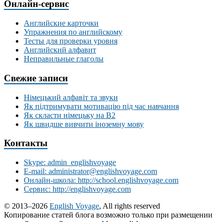
Онлайн-сервис
Английские карточки
Упражнения по английскому
Тесты для проверки уровня
Английский алфавит
Неправильные глаголы
Свежие записи
Німецький алфавіт та звуки
Як підтримувати мотивацію під час навчання
Як скласти німецьку на В2
Як швидше вивчити іноземну мову
Контакты
Skype: admin_englishvoyage
E-mail: administrator@englishvoyage.com
Онлайн-школа: http://school.englishvoyage.com
Сервис: http://englishvoyage.com
© 2013–2026
English Voyage
, All rights reserved
Копирование статей блога возможно только при размещении