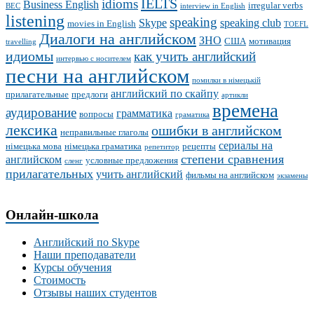
IELTS
idioms
Business English
irregular verbs
BEC
interview in English
listening
speaking
Skype
speaking club
movies in English
TOEFL
Диалоги на английском
ЗНО
США
мотивация
travelling
идиомы
как учить английский
интервью с носителем
песни на английском
помилки в німецькій
английский по скайпу
прилагательные
предлоги
артикли
времена
аудирование
грамматика
вопросы
граматика
лексика
ошибки в английском
неправильные глаголы
сериалы на
німецька мова
німецька граматика
рецепты
репетитор
степени сравнения
английском
условные предложения
сленг
прилагательных
учить английский
фильмы на английском
экзамены
Онлайн-школа
Английский по Skype
Наши преподаватели
Курсы обучения
Стоимость
Отзывы наших студентов