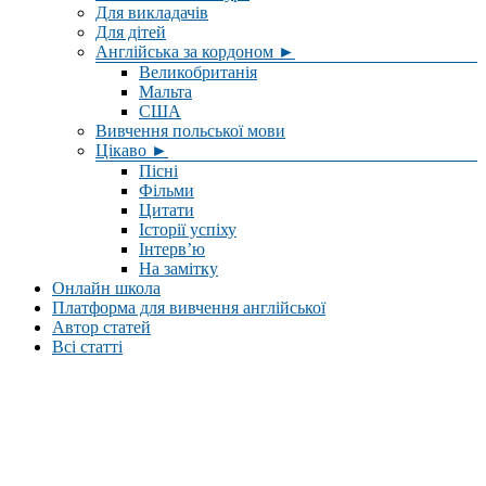
Для викладачів
Для дітей
Англійська за кордоном ►
Великобританія
Мальта
США
Вивчення польської мови
Цікаво ►
Пісні
Фільми
Цитати
Історії успіху
Інтерв’ю
На замітку
Онлайн школа
Платформа для вивчення англійської
Автор статей
Всі статті