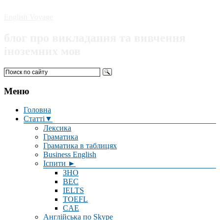
English Voyage
блог про викладання та вивчення
іноземних мов
Меню
Головна
Статті▼
Лексика
Граматика
Граматика в таблицях
Business English
Іспити ►
ЗНО
BEC
IELTS
TOEFL
CAE
Англійська по Skype