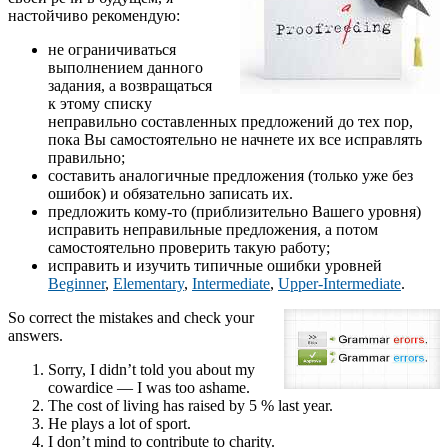
настойчиво рекомендую:
не ограничиваться
выполнением данного
задания, а возвращаться
к этому списку
неправильно составленных предложений до тех пор,
пока Вы самостоятельно не начнете их все исправлять
правильно;
составить аналогичные предложения (только уже без
ошибок) и обязательно записать их.
предложить кому-то (приблизительно Вашего уровня)
исправить неправильные предложения, а потом
самостоятельно проверить такую работу;
исправить и изучить типичные ошибки уровней
Beginner
,
Elementary
,
Intermediate
,
Upper-Intermediate
.
So correct the mistakes and check your
answers.
Sorry, I didn’t told you about my
cowardice — I was too ashame.
The cost of living has raised by 5 % last year.
He plays a lot of sport.
I don’t mind to contribute to charity.