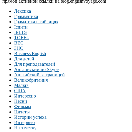
прямой активной ссылки на blog.englishvoyage.com
Лексика
Грамматика
Граматика в таблицях
Іспити
IELTS
TOEFL
BEC
ЗНО
Business English
Для детей
Для преподавателей
Английский по Skype
Английский за границей
Великобритания
Мальта
США
Интересно
Песни
Фильмы
Цитаты
Истории успеха
Интервью
На заметку