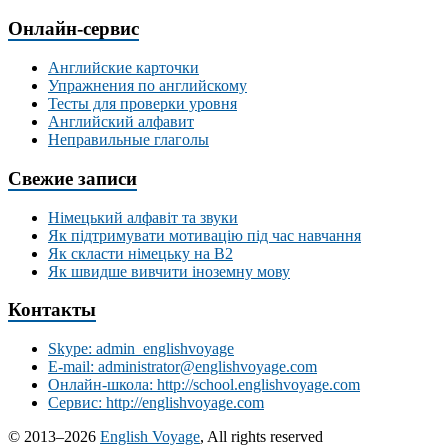
Онлайн-сервис
Английские карточки
Упражнения по английскому
Тесты для проверки уровня
Английский алфавит
Неправильные глаголы
Свежие записи
Німецький алфавіт та звуки
Як підтримувати мотивацію під час навчання
Як скласти німецьку на В2
Як швидше вивчити іноземну мову
Контакты
Skype: admin_englishvoyage
E-mail: administrator@englishvoyage.com
Онлайн-школа: http://school.englishvoyage.com
Сервис: http://englishvoyage.com
© 2013–2026
English Voyage
, All rights reserved