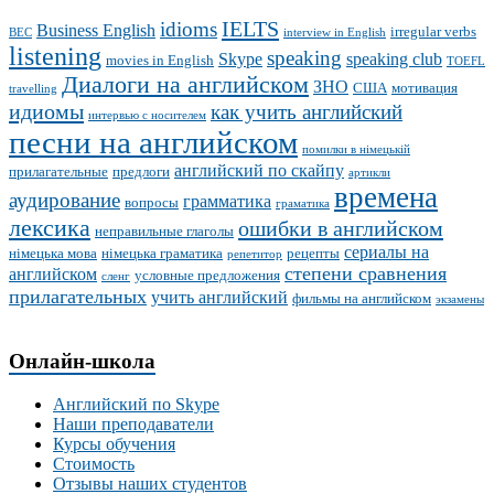
IELTS
idioms
Business English
irregular verbs
BEC
interview in English
listening
speaking
Skype
speaking club
movies in English
TOEFL
Диалоги на английском
ЗНО
США
мотивация
travelling
идиомы
как учить английский
интервью с носителем
песни на английском
помилки в німецькій
английский по скайпу
прилагательные
предлоги
артикли
времена
аудирование
грамматика
вопросы
граматика
лексика
ошибки в английском
неправильные глаголы
сериалы на
німецька мова
німецька граматика
рецепты
репетитор
степени сравнения
английском
условные предложения
сленг
прилагательных
учить английский
фильмы на английском
экзамены
Онлайн-школа
Английский по Skype
Наши преподаватели
Курсы обучения
Стоимость
Отзывы наших студентов