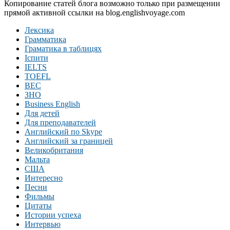
Копирование статей блога возможно только при размещении
прямой активной ссылки на blog.englishvoyage.com
Лексика
Грамматика
Граматика в таблицях
Іспити
IELTS
TOEFL
BEC
ЗНО
Business English
Для детей
Для преподавателей
Английский по Skype
Английский за границей
Великобритания
Мальта
США
Интересно
Песни
Фильмы
Цитаты
Истории успеха
Интервью