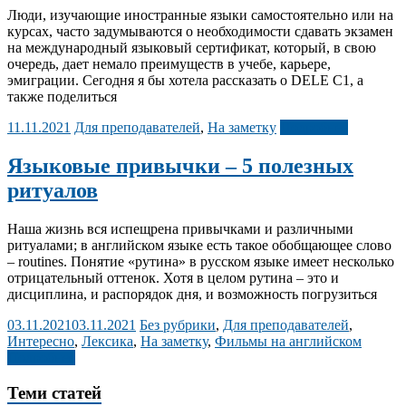
Люди, изучающие иностранные языки самостоятельно или на
курсах, часто задумываются о необходимости сдавать экзамен
на международный языковый сертификат, который, в свою
очередь, дает немало преимуществ в учебе, карьере,
эмиграции. Сегодня я бы хотела рассказать о DELE C1, а
также поделиться
11.11.2021
Для преподавателей
,
На заметку
Подробнее
Языковые привычки – 5 полезных
ритуалов
Наша жизнь вся испещрена привычками и различными
ритуалами; в английском языке есть такое обобщающее слово
– routines. Понятие «рутина» в русском языке имеет несколько
отрицательный оттенок. Хотя в целом рутина – это и
дисциплина, и распорядок дня, и возможность погрузиться
03.11.2021
03.11.2021
Без рубрики
,
Для преподавателей
,
Интересно
,
Лексика
,
На заметку
,
Фильмы на английском
Подробнее
Теми статей