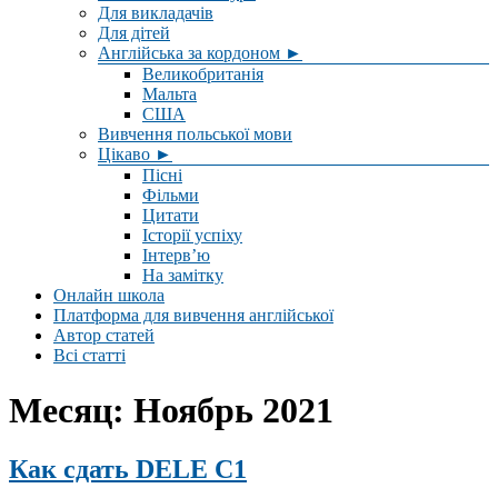
Для викладачів
Для дітей
Англійська за кордоном ►
Великобританія
Мальта
США
Вивчення польської мови
Цікаво ►
Пісні
Фільми
Цитати
Історії успіху
Інтерв’ю
На замітку
Онлайн школа
Платформа для вивчення англійської
Автор статей
Всі статті
Месяц:
Ноябрь 2021
Как сдать DELE C1