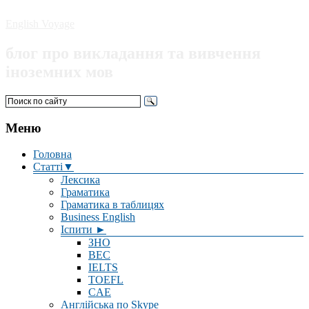
English Voyage
блог про викладання та вивчення
іноземних мов
Меню
Головна
Статті▼
Лексика
Граматика
Граматика в таблицях
Business English
Іспити ►
ЗНО
BEC
IELTS
TOEFL
CAE
Англійська по Skype