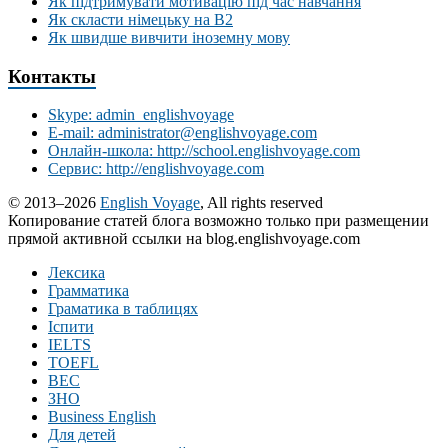
Як підтримувати мотивацію під час навчання
Як скласти німецьку на В2
Як швидше вивчити іноземну мову
Контакты
Skype: admin_englishvoyage
E-mail: administrator@englishvoyage.com
Онлайн-школа: http://school.englishvoyage.com
Сервис: http://englishvoyage.com
© 2013–2026
English Voyage
, All rights reserved
Копирование статей блога возможно только при размещении
прямой активной ссылки на blog.englishvoyage.com
Лексика
Грамматика
Граматика в таблицях
Іспити
IELTS
TOEFL
BEC
ЗНО
Business English
Для детей