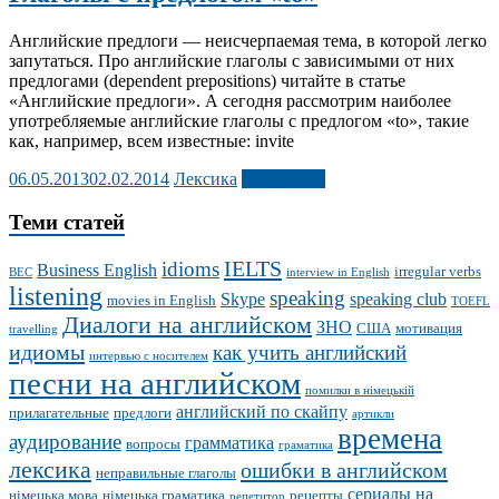
Английские предлоги — неисчерпаемая тема, в которой легко
запутаться. Про английские глаголы с зависимыми от них
предлогами (dependent prepositions) читайте в статье
«Английские предлоги». А сегодня рассмотрим наиболее
употребляемые английские глаголы с предлогом «to», такие
как, например, всем известные: invite
06.05.2013
02.02.2014
Лексика
Подробнее
Теми статей
IELTS
idioms
Business English
irregular verbs
BEC
interview in English
listening
speaking
Skype
speaking club
movies in English
TOEFL
Диалоги на английском
ЗНО
США
мотивация
travelling
идиомы
как учить английский
интервью с носителем
песни на английском
помилки в німецькій
английский по скайпу
прилагательные
предлоги
артикли
времена
аудирование
грамматика
вопросы
граматика
лексика
ошибки в английском
неправильные глаголы
сериалы на
німецька мова
німецька граматика
рецепты
репетитор