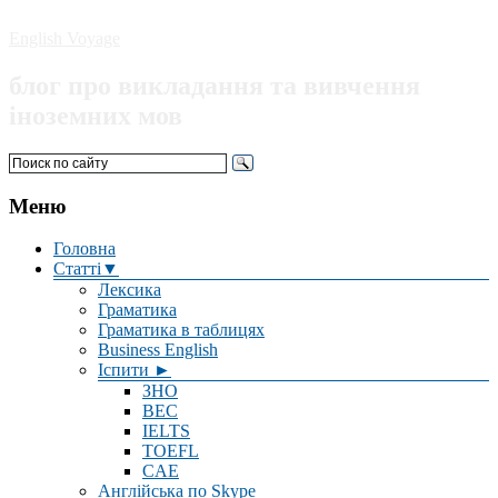
English Voyage
блог про викладання та вивчення
іноземних мов
Меню
Головна
Статті▼
Лексика
Граматика
Граматика в таблицях
Business English
Іспити ►
ЗНО
BEC
IELTS
TOEFL
CAE
Англійська по Skype