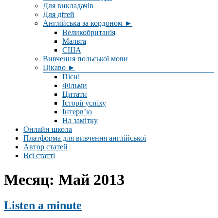
Для викладачів
Для дітей
Англійська за кордоном ►
Великобританія
Мальта
США
Вивчення польської мови
Цікаво ►
Пісні
Фільми
Цитати
Історії успіху
Інтерв’ю
На замітку
Онлайн школа
Платформа для вивчення англійської
Автор статей
Всі статті
Месяц:
Май 2013
Listen a minute