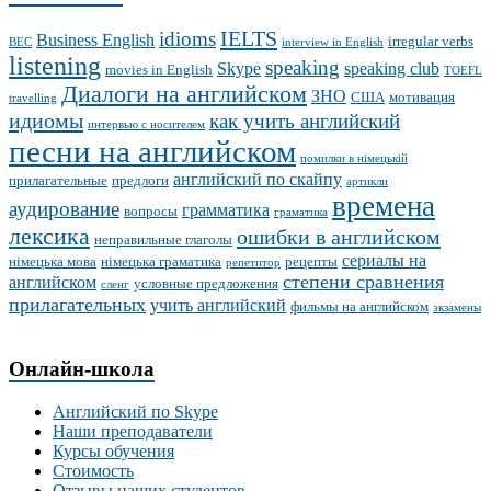
IELTS
idioms
Business English
irregular verbs
BEC
interview in English
listening
speaking
Skype
speaking club
movies in English
TOEFL
Диалоги на английском
ЗНО
США
мотивация
travelling
идиомы
как учить английский
интервью с носителем
песни на английском
помилки в німецькій
английский по скайпу
прилагательные
предлоги
артикли
времена
аудирование
грамматика
вопросы
граматика
лексика
ошибки в английском
неправильные глаголы
сериалы на
німецька мова
німецька граматика
рецепты
репетитор
степени сравнения
английском
условные предложения
сленг
прилагательных
учить английский
фильмы на английском
экзамены
Онлайн-школа
Английский по Skype
Наши преподаватели
Курсы обучения
Стоимость
Отзывы наших студентов