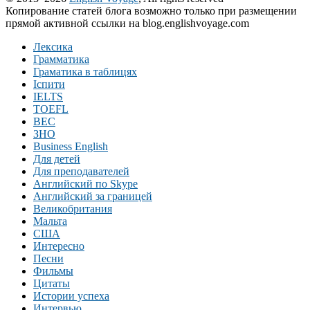
Копирование статей блога возможно только при размещении
прямой активной ссылки на blog.englishvoyage.com
Лексика
Грамматика
Граматика в таблицях
Іспити
IELTS
TOEFL
BEC
ЗНО
Business English
Для детей
Для преподавателей
Английский по Skype
Английский за границей
Великобритания
Мальта
США
Интересно
Песни
Фильмы
Цитаты
Истории успеха
Интервью