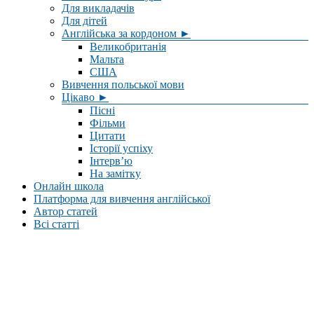
Для викладачів
Для дітей
Англійська за кордоном ►
Великобританія
Мальта
США
Вивчення польської мови
Цікаво ►
Пісні
Фільми
Цитати
Історії успіху
Інтерв’ю
На замітку
Онлайн школа
Платформа для вивчення англійської
Автор статей
Всі статті