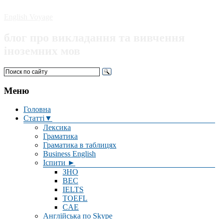
English Voyage
блог про викладання та вивчення
іноземних мов
Меню
Головна
Статті▼
Лексика
Граматика
Граматика в таблицях
Business English
Іспити ►
ЗНО
BEC
IELTS
TOEFL
CAE
Англійська по Skype