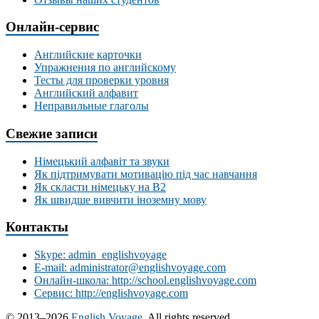
Онлайн-сервис
Английские карточки
Упражнения по английскому
Тесты для проверки уровня
Английский алфавит
Неправильные глаголы
Свежие записи
Німецький алфавіт та звуки
Як підтримувати мотивацію під час навчання
Як скласти німецьку на В2
Як швидше вивчити іноземну мову
Контакты
Skype: admin_englishvoyage
E-mail: administrator@englishvoyage.com
Онлайн-школа: http://school.englishvoyage.com
Сервис: http://englishvoyage.com
© 2013–2026
English Voyage
, All rights reserved