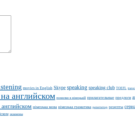
istening
speaking
Skype
speaking club
movies in English
TOEFL
trave
 на английском
а
прилагательные
предлоги
помилки в німецькій
 английском
сери
німецька мова
німецька граматика
рецепты
репетитор
йском
экзамены