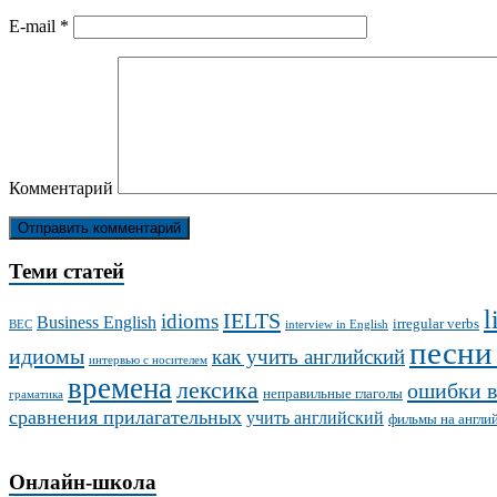
E-mail
*
Комментарий
Теми статей
l
IELTS
idioms
Business English
irregular verbs
BEC
interview in English
песни
идиомы
как учить английский
интервью с носителем
времена
лексика
ошибки в
неправильные глаголы
граматика
сравнения прилагательных
учить английский
фильмы на англи
Онлайн-школа