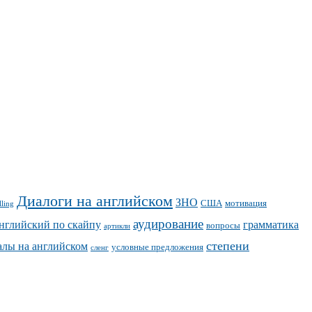
Диалоги на английском
ЗНО
США
мотивация
lling
аудирование
нглийский по скайпу
грамматика
вопросы
артикли
степени
алы на английском
условные предложения
сленг