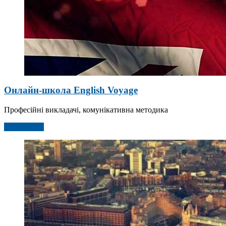
Онлайн-школа English Voyage
Професійні викладачі, комунікативна методика
Детальніше