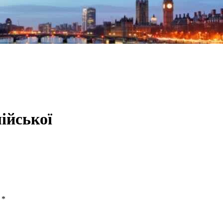
ійської
ы
*