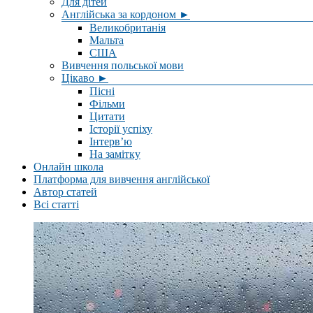
Для дітей
Англійська за кордоном ►
Великобританія
Мальта
США
Вивчення польської мови
Цікаво ►
Пісні
Фільми
Цитати
Історії успіху
Інтерв’ю
На замітку
Онлайн школа
Платформа для вивчення англійської
Автор статей
Всі статті