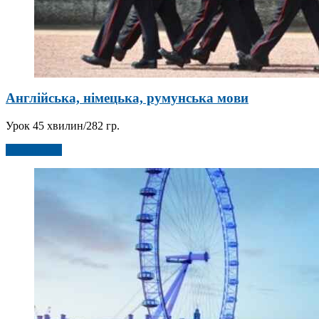
Англійська, німецька, румунська мови
Урок 45 хвилин/282 гр.
Детальніше