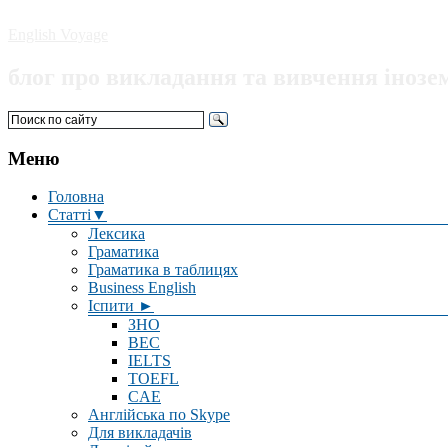
English Voyage
блог про викладання та вивчення інозе
Меню
Головна
Статті▼
Лексика
Граматика
Граматика в таблицях
Business English
Іспити ►
ЗНО
BEC
IELTS
TOEFL
CAE
Англійська по Skype
Для викладачів