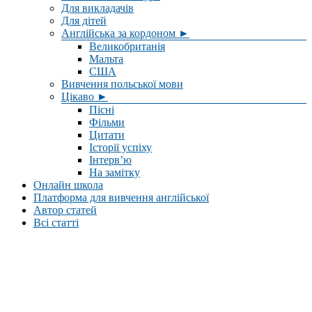
Для викладачів
Для дітей
Англійська за кордоном ►
Великобританія
Мальта
США
Вивчення польської мови
Цікаво ►
Пісні
Фільми
Цитати
Історії успіху
Інтерв’ю
На замітку
Онлайн школа
Платформа для вивчення англійської
Автор статей
Всі статті