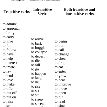
Intransitive
Both transitive and
Transitive verbs
Verbs
intransitive verbs
to admire
to approach
to bring
to carry
to arrive
to give
to begin
to bark
to fill
to burn
to boggle
to follow
to call
to collapse
to have
to change
to depart
to help
to cheer
to die
to interest
to drop
to fall
to invite
to eat
to go
to lay
to enter
to happen
to lend
to grow
to laugh
to love
to hear
to lie
to make
to improve
to rise
to offer
to move
to set
to put off
to open
to sit
to put on
to run
to sleep
to raise
to read
to sneeze
to see
to sing