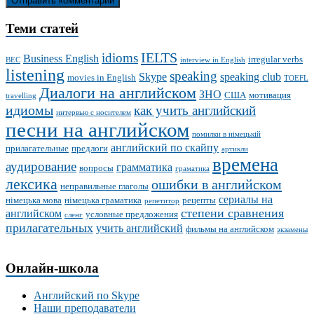
Теми статей
IELTS
idioms
Business English
irregular verbs
BEC
interview in English
listening
speaking
Skype
speaking club
movies in English
TOEFL
Диалоги на английском
ЗНО
США
мотивация
travelling
идиомы
как учить английский
интервью с носителем
песни на английском
помилки в німецькій
английский по скайпу
прилагательные
предлоги
артикли
времена
аудирование
грамматика
вопросы
граматика
лексика
ошибки в английском
неправильные глаголы
сериалы на
німецька мова
німецька граматика
рецепты
репетитор
степени сравнения
английском
условные предложения
сленг
прилагательных
учить английский
фильмы на английском
экзамены
Онлайн-школа
Английский по Skype
Наши преподаватели