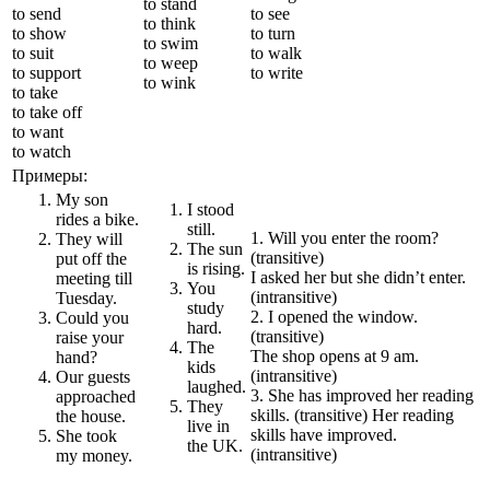
to stand
to send
to see
to think
to show
to turn
to swim
to suit
to walk
to weep
to support
to write
to wink
to take
to take off
to want
to watch
Примеры:
My son
I stood
rides a bike.
still.
1. Will you enter the room?
They will
The sun
(transitive)
put off the
is rising.
I asked her but she didn’t enter.
meeting till
You
(intransitive)
Tuesday.
study
2. I opened the window.
Could you
hard.
(transitive)
raise your
The
The shop opens at 9 am.
hand?
kids
(intransitive)
Our guests
laughed.
3. She has improved her reading
approached
They
skills. (transitive) Her reading
the house.
live in
skills have improved.
She took
the UK.
(intransitive)
my money.