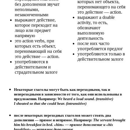
которых нет объекта,
без дополнения звучат
перенимающего на себя
неполными,
это действие — action.
незаконченными
выражают a doable
выражают действие,
activity, то есть,
которое переходит на
обозначают
лицо или предмет
выполнимую
напрямую
деятельность
это action verbs, при
после них часто
которых есть объект,
употребляется предлог
перенимающий на себя
употребляются только в
это действие — action.
действительном залоге
употребляются в
действительном и
страдательном залоге
Некоторые глаголы могут быть как переходными, так и
непереходными в зависимости от того, как они использованы в
предложении. Например:
We
heard
a loud sound. (transitive)
I shouted so that she could
hear
. (intransitive)
после некоторых переходных глаголов может стоять два
дополнения — прямое и непрямое. Например:
The servant
brought
him his breakfast in bed. «him» — прямое дополнение и «his
breakfast» — непрямое дополнение