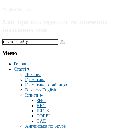
English Voyage
блог про викладання та вивчення
іноземних мов
Меню
Головна
Статті▼
Лексика
Граматика
Граматика в таблицях
Business English
Іспити ►
ЗНО
BEC
IELTS
TOEFL
CAE
Англійська по Skype