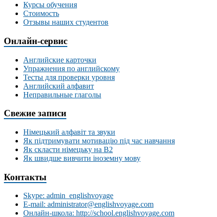
Курсы обучения
Стоимость
Отзывы наших студентов
Онлайн-сервис
Английские карточки
Упражнения по английскому
Тесты для проверки уровня
Английский алфавит
Неправильные глаголы
Свежие записи
Німецький алфавіт та звуки
Як підтримувати мотивацію під час навчання
Як скласти німецьку на В2
Як швидше вивчити іноземну мову
Контакты
Skype: admin_englishvoyage
E-mail: administrator@englishvoyage.com
Онлайн-школа: http://school.englishvoyage.com