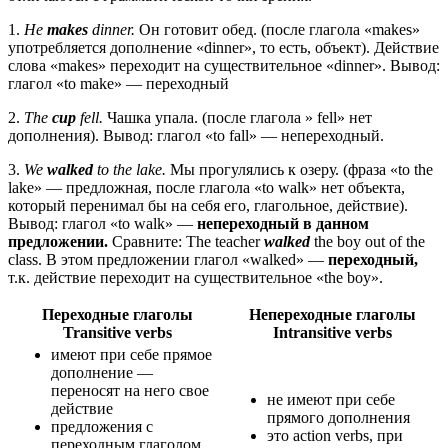
1.
He
makes
dinner.
Он готовит обед. (после глагола «makes»
употребляется дополнение «dinner», то есть, объект). Действие
слова «makes» переходит на существительное «dinner». Вывод:
глагол «to make» — переходный
2.
The
cup
fell.
Чашка упала. (после глагола » fell» нет
дополнения). Вывод: глагол «to fall» — непереходный.
3.
We
walked
to the lake.
Мы прогулялись к озеру. (фраза «to the
lake» — предложная, после глагола «to walk» нет объекта,
который перенимал бы на себя его, глагольное, действие).
Вывод: глагол «to walk» —
непереходный в данном
предложении.
Сравните: The teacher
walked
the boy out of the
class. В этом предложении глагол «walked» —
переходный,
т.к. действие переходит на существительное «the boy».
Переходные глаголы
Непереходные глаголы
Transitive verbs
Intransitive verbs
имеют при себе прямое
дополнение —
переносят на него свое
не имеют при себе
действие
прямого дополнения
предложения с
это action verbs, при
переходным глаголом