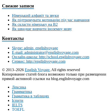
Свежие записи
Німецький алфавіт та звуки
Як підтримувати мотивацію під час навчання
Як скласти німецьку на В2
Як швидше вивчити іноземну мову
Контакты
Skype: admin_englishvoyage
E-mail: administrator@englishvoyage.com
Онлайн-школа: http://school.englishvoyage.com
Сервис: http://englishvoyage.com
© 2013–2026
English Voyage
, All rights reserved
Копирование статей блога возможно только при размещении
прямой активной ссылки на blog.englishvoyage.com
Лексика
Грамматика
Граматика в таблицях
Іспити
IELTS
TOEFL