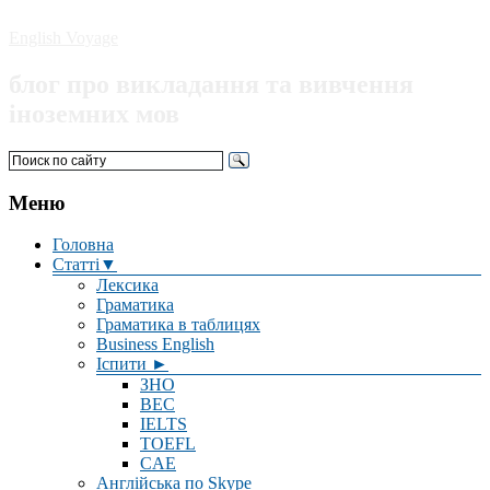
English Voyage
блог про викладання та вивчення
іноземних мов
Меню
Головна
Статті▼
Лексика
Граматика
Граматика в таблицях
Business English
Іспити ►
ЗНО
BEC
IELTS
TOEFL
CAE
Англійська по Skype