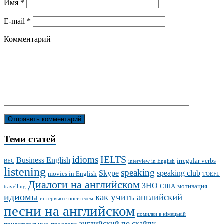
Имя
*
E-mail
*
Комментарий
Теми статей
IELTS
idioms
Business English
irregular verbs
BEC
interview in English
listening
speaking
Skype
speaking club
movies in English
TOEFL
Диалоги на английском
ЗНО
США
мотивация
travelling
идиомы
как учить английский
интервью с носителем
песни на английском
помилки в німецькій
английский по скайпу