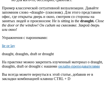
Пример классической ситуативной визуализации. Давайте
запомним слово «draught» (сквозняк). Для этого представим
офис, где открыты дверь и окно, смотрим со стороны на
занятых людей и произносим: He is sitting in the
draught.
Close
the door or the window! Он сидит на сквозняке. Закрой дверь
или окно!
Упражнения с паронимами:
lie or lay
draught, draughts, draft or drought
На практике можно закрепить изученный материал о draught,
draughts, draft or drought с нашими
онлайн-преподавателями
Вы всегда можете вернуться к этой статье, добавив ее в
закладки комбинацией клавиш CTRL + D