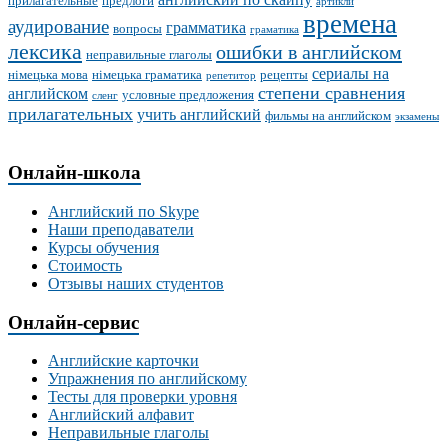
прилагательные
предлоги
артикли
времена
аудирование
грамматика
вопросы
граматика
лексика
ошибки в английском
неправильные глаголы
сериалы на
німецька мова
німецька граматика
рецепты
репетитор
степени сравнения
английском
условные предложения
сленг
прилагательных
учить английский
фильмы на английском
экзамены
Онлайн-школа
Английский по Skype
Наши преподаватели
Курсы обучения
Стоимость
Отзывы наших студентов
Онлайн-сервис
Английские карточки
Упражнения по английскому
Тесты для проверки уровня
Английский алфавит
Неправильные глаголы