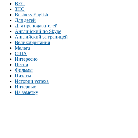
BEC
ЗНО
Business English
Для детей
Для преподавателей
Английский по Skype
Английский за границей
Великобритания
Мальта
США
Интересно
Песни
Фильмы
Цитаты
Истории успеха
Интервью
На заметку