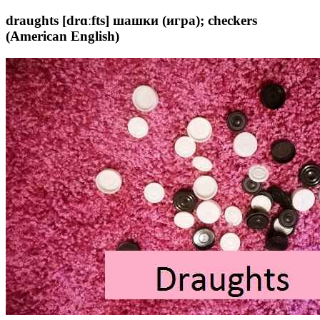
draughts [drɑːfts] шашки (игра); checkers
(American English)