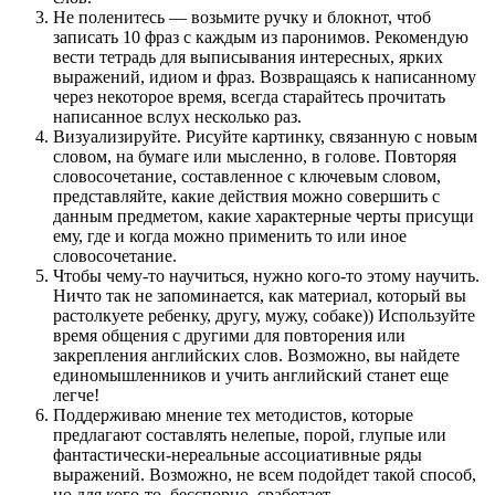
Не поленитесь — возьмите ручку и блокнот, чтоб
записать 10 фраз с каждым из паронимов. Рекомендую
вести тетрадь для выписывания интересных, ярких
выражений, идиом и фраз. Возвращаясь к написанному
через некоторое время, всегда старайтесь прочитать
написанное вслух несколько раз.
Визуализируйте. Рисуйте картинку, связанную с новым
словом, на бумаге или мысленно, в голове. Повторяя
словосочетание, составленное с ключевым словом,
представляйте, какие действия можно совершить с
данным предметом, какие характерные черты присущи
ему, где и когда можно применить то или иное
словосочетание.
Чтобы чему-то научиться, нужно кого-то этому научить.
Ничто так не запоминается, как материал, который вы
растолкуете ребенку, другу, мужу, собаке)) Используйте
время общения с другими для повторения или
закрепления английских слов. Возможно, вы найдете
единомышленников и учить английский станет еще
легче!
Поддерживаю мнение тех методистов, которые
предлагают составлять нелепые, порой, глупые или
фантастически-нереальные ассоциативные ряды
выражений. Возможно, не всем подойдет такой способ,
но для кого-то, бесспорно, сработает.