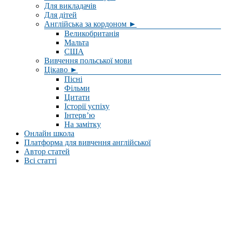
Для викладачів
Для дітей
Англійська за кордоном ►
Великобританія
Мальта
США
Вивчення польської мови
Цікаво ►
Пісні
Фільми
Цитати
Історії успіху
Інтерв’ю
На замітку
Онлайн школа
Платформа для вивчення англійської
Автор статей
Всі статті