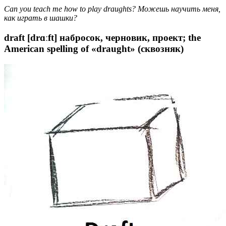
Can you teach me how to play draughts? Можешь научить меня,
как играть в шашки?
draft [drɑːft] набросок, черновик, проект; the
American spelling of «draught» (сквозняк)