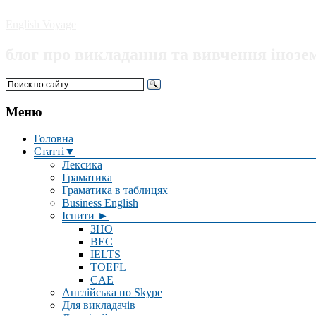
English Voyage
блог про викладання та вивчення інозе
Меню
Головна
Статті▼
Лексика
Граматика
Граматика в таблицях
Business English
Іспити ►
ЗНО
BEC
IELTS
TOEFL
CAE
Англійська по Skype
Для викладачів