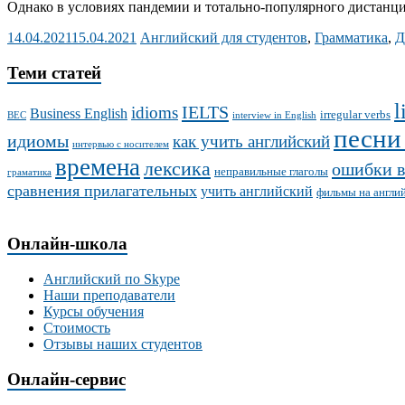
Однако в условиях пандемии и тотально-популярного дистанци
14.04.2021
15.04.2021
Английский для студентов
,
Грамматика
,
Д
Теми статей
l
IELTS
idioms
Business English
irregular verbs
BEC
interview in English
песни
идиомы
как учить английский
интервью с носителем
времена
лексика
ошибки в
неправильные глаголы
граматика
сравнения прилагательных
учить английский
фильмы на англи
Онлайн-школа
Английский по Skype
Наши преподаватели
Курсы обучения
Стоимость
Отзывы наших студентов
Онлайн-сервис