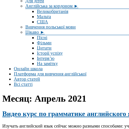
Для дітей
Англійська за кордоном ►
Великобританія
Мальта
США
Вивчення польської мови
Цікаво ►
Пісні
Фільми
Цитати
Історії успіху
Інтерв’ю
На замітку
Онлайн школа
Платформа для вивчення англійської
Автор статей
Всі статті
Месяц:
Апрель 2021
Видео курс по грамматике английского
Изучать английский язык сейчас можно разными способами: учит