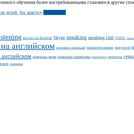
онного обучения более востребованными становятся другие спо
ля детей
,
На заметку
Подробнее
istening
speaking
Skype
speaking club
movies in English
TOEFL
trave
 на английском
а
прилагательные
предлоги
помилки в німецькій
 английском
сери
німецька мова
німецька граматика
рецепты
репетитор
йском
экзамены