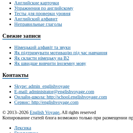
Английские карточки
Упражнения по английскому
Тесты для проверки уровня
Английский алфавит
Неправильные глаголы
Свежие записи
Німецький алфавіт та звуки
Як підтримувати мотивацію під час навчання
Як скласти німецьку на В2
Як швидше вивчити іноземну мову
Контакты
Skype: admin_englishvoyage
E-mail: administrator@englishvoyage.com
Онлайн-школа: http://school.englishvoyage.com
Сервис: http://englishvoyage.com
© 2013–2026
English Voyage
, All rights reserved
Копирование статей блога возможно только при размещении пр
Лексика