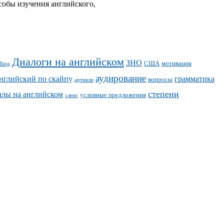
собы изучения английского,
Диалоги на английском
ЗНО
США
мотивация
lling
аудирование
нглийский по скайпу
грамматика
вопросы
артикли
степени
алы на английском
условные предложения
сленг