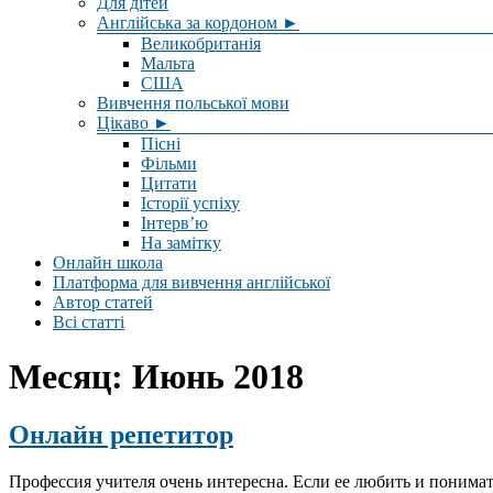
Для дітей
Англійська за кордоном ►
Великобританія
Мальта
США
Вивчення польської мови
Цікаво ►
Пісні
Фільми
Цитати
Історії успіху
Інтерв’ю
На замітку
Онлайн школа
Платформа для вивчення англійської
Автор статей
Всі статті
Месяц:
Июнь 2018
Онлайн репетитор
Профессия учителя очень интересна. Если ее любить и понимат