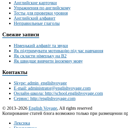
Английские карточки
Упражнения по английскому
Тесты для проверки уровня
Английский алфавит
Неправильные глаголы
Свежие записи
Німецький алфавіт та звуки
Як підтримувати мотивацію під час навчання
Як скласти німецьку на В2
Як швидше вивчити іноземну мову
Контакты
Skype: admin_englishvoyage
E-mail: administrator@englishvoyage.com
Онлайн-школа: http://school.englishvoyage.com
Сервис: http://englishvoyage.com
© 2013–2026
English Voyage
, All rights reserved
Копирование статей блога возможно только при размещении пр
Лексика