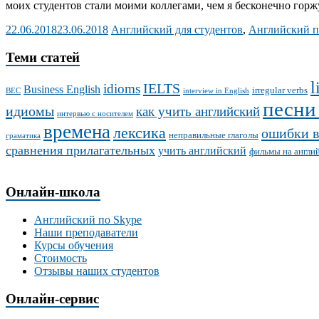
моих студентов стали моими коллегами, чем я бесконечно горж
22.06.2018
23.06.2018
Английский для студентов
,
Английский п
Теми статей
l
IELTS
idioms
Business English
irregular verbs
BEC
interview in English
песни
идиомы
как учить английский
интервью с носителем
времена
лексика
ошибки в
неправильные глаголы
граматика
сравнения прилагательных
учить английский
фильмы на англи
Онлайн-школа
Английский по Skype
Наши преподаватели
Курсы обучения
Стоимость
Отзывы наших студентов
Онлайн-сервис