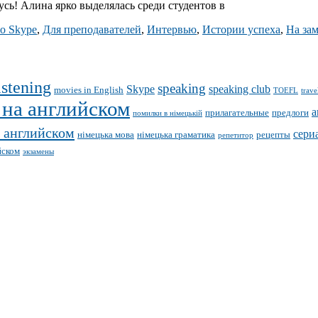
усь! Алина ярко выделялась среди студентов в
о Skype
,
Для преподавателей
,
Интервью
,
Истории успеха
,
На за
istening
speaking
Skype
speaking club
movies in English
TOEFL
trave
 на английском
а
прилагательные
предлоги
помилки в німецькій
 английском
сери
німецька мова
німецька граматика
рецепты
репетитор
йском
экзамены