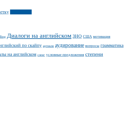
метку
Подробнее
Диалоги на английском
ЗНО
США
мотивация
lling
аудирование
нглийский по скайпу
грамматика
вопросы
артикли
степени
алы на английском
условные предложения
сленг