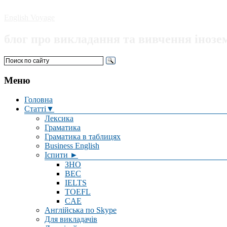
English Voyage
блог про викладання та вивчення інозе
Меню
Головна
Статті▼
Лексика
Граматика
Граматика в таблицях
Business English
Іспити ►
ЗНО
BEC
IELTS
TOEFL
CAE
Англійська по Skype
Для викладачів