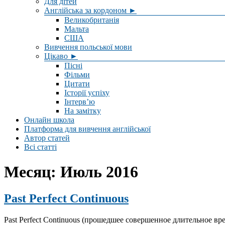
Для дітей
Англійська за кордоном ►
Великобританія
Мальта
США
Вивчення польської мови
Цікаво ►
Пісні
Фільми
Цитати
Історії успіху
Інтерв’ю
На замітку
Онлайн школа
Платформа для вивчення англійської
Автор статей
Всі статті
Месяц:
Июль 2016
Past Perfect Continuous
Past Perfect Continuous (прошедшее совершенное длительное вре