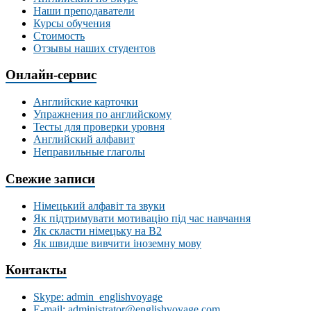
Наши преподаватели
Курсы обучения
Стоимость
Отзывы наших студентов
Онлайн-сервис
Английские карточки
Упражнения по английскому
Тесты для проверки уровня
Английский алфавит
Неправильные глаголы
Свежие записи
Німецький алфавіт та звуки
Як підтримувати мотивацію під час навчання
Як скласти німецьку на В2
Як швидше вивчити іноземну мову
Контакты
Skype: admin_englishvoyage
E-mail: administrator@englishvoyage.com