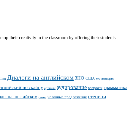
op their creativity in the classroom by offering their students
Диалоги на английском
ЗНО
США
мотивация
lling
аудирование
нглийский по скайпу
грамматика
вопросы
артикли
степени
алы на английском
условные предложения
сленг