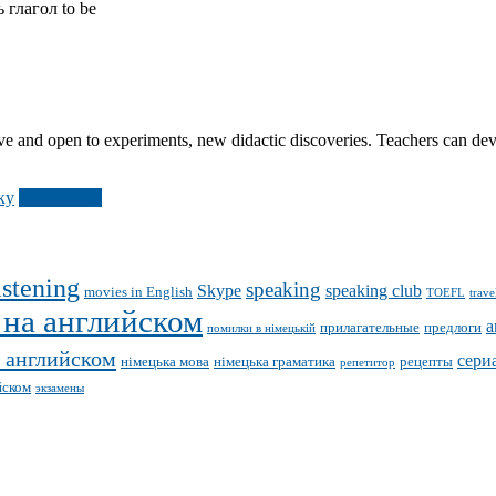
 глагол to be
ive and open to experiments, new didactic discoveries. Teachers can devel
ку
Подробнее
istening
speaking
Skype
speaking club
movies in English
TOEFL
trave
 на английском
а
прилагательные
предлоги
помилки в німецькій
 английском
сери
німецька мова
німецька граматика
рецепты
репетитор
йском
экзамены