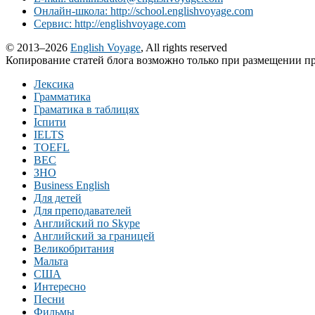
Онлайн-школа: http://school.englishvoyage.com
Сервис: http://englishvoyage.com
© 2013–2026
English Voyage
, All rights reserved
Копирование статей блога возможно только при размещении пр
Лексика
Грамматика
Граматика в таблицях
Іспити
IELTS
TOEFL
BEC
ЗНО
Business English
Для детей
Для преподавателей
Английский по Skype
Английский за границей
Великобритания
Мальта
США
Интересно
Песни
Фильмы