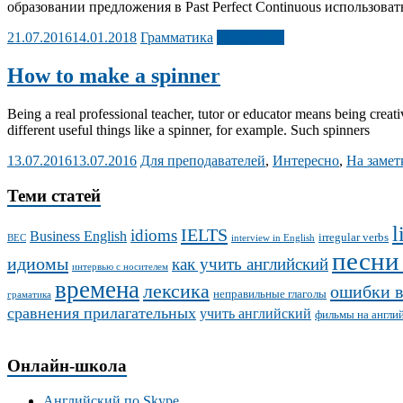
образовании предложения в Past Perfect Continuous использовать
21.07.2016
14.01.2018
Грамматика
Подробнее
How to make a spinner
Being a real professional teacher, tutor or educator means being creat
different useful things like a spinner, for example. Such spinners
13.07.2016
13.07.2016
Для преподавателей
,
Интересно
,
На замет
Теми статей
l
IELTS
idioms
Business English
irregular verbs
BEC
interview in English
песни
идиомы
как учить английский
интервью с носителем
времена
лексика
ошибки в
неправильные глаголы
граматика
сравнения прилагательных
учить английский
фильмы на англи
Онлайн-школа
Английский по Skype