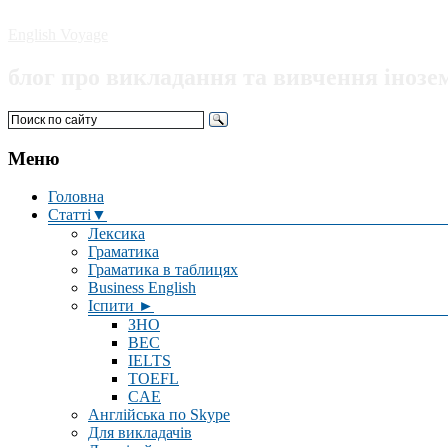
English Voyage
блог про викладання та вивчення інозе
Меню
Головна
Статті▼
Лексика
Граматика
Граматика в таблицях
Business English
Іспити ►
ЗНО
BEC
IELTS
TOEFL
CAE
Англійська по Skype
Для викладачів