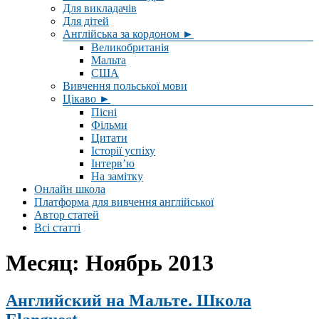
Для викладачів
Для дітей
Англійська за кордоном ►
Великобританія
Мальта
США
Вивчення польської мови
Цікаво ►
Пісні
Фільми
Цитати
Історії успіху
Інтерв’ю
На замітку
Онлайн школа
Платформа для вивчення англійської
Автор статей
Всі статті
Месяц:
Ноябрь 2013
Английский на Мальте. Школа