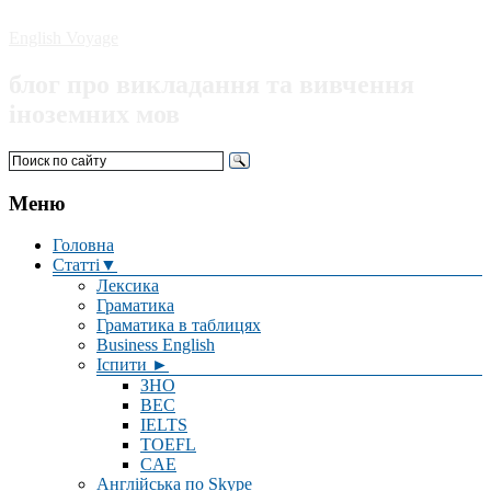
English Voyage
блог про викладання та вивчення
іноземних мов
Меню
Головна
Статті▼
Лексика
Граматика
Граматика в таблицях
Business English
Іспити ►
ЗНО
BEC
IELTS
TOEFL
CAE
Англійська по Skype