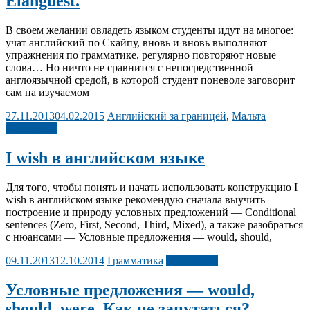
Elanguest.
В своем желании овладеть языком студенты идут на многое:
учат английский по Скайпу, вновь и вновь выполняют
упражнения по грамматике, регулярно повторяют новые
слова… Но ничто не сравнится с непосредственной
англоязычной средой, в которой студент поневоле заговорит
сам на изучаемом
27.11.2013
04.02.2015
Английский за границей
,
Мальта
Подробнее
I wish в английском языке
Для того, чтобы понять и начать использовать конструкцию I
wish в английском языке рекомендую сначала выучить
построение и природу условных предложений — Conditional
sentences (Zero, First, Second, Third, Mixed), а также разобраться
с нюансами — Условные предложения — would, should,
09.11.2013
12.10.2014
Грамматика
Подробнее
Условные предложения — would,
should, were. Как не запутаться?