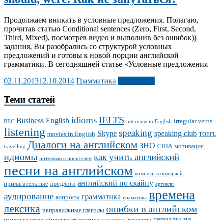
Продолжаем вникать в условные предложения. Полагаю,
прочитав статью Conditional sentences (Zero, First, Second,
Third, Mixed), посмотрев видео и выполнив без ошибок))
задания, Вы разобрались со структурой условных
предложений и готовы к новой порции английской
грамматики. В сегодняшней статье «Условные предложения
02.11.2013
12.10.2014
Грамматика
Подробнее
Теми статей
IELTS
idioms
Business English
irregular verbs
BEC
interview in English
listening
speaking
Skype
speaking club
movies in English
TOEFL
Диалоги на английском
ЗНО
США
мотивация
travelling
идиомы
как учить английский
интервью с носителем
песни на английском
помилки в німецькій
английский по скайпу
прилагательные
предлоги
артикли
времена
аудирование
грамматика
вопросы
граматика
лексика
ошибки в английском
неправильные глаголы
сериалы на
німецька мова
німецька граматика
рецепты