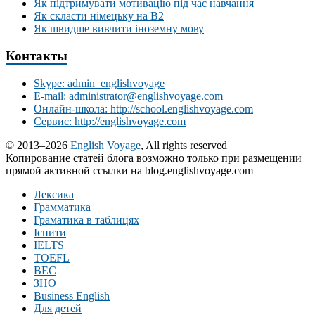
Як підтримувати мотивацію під час навчання
Як скласти німецьку на В2
Як швидше вивчити іноземну мову
Контакты
Skype: admin_englishvoyage
E-mail: administrator@englishvoyage.com
Онлайн-школа: http://school.englishvoyage.com
Сервис: http://englishvoyage.com
© 2013–2026
English Voyage
, All rights reserved
Копирование статей блога возможно только при размещении
прямой активной ссылки на blog.englishvoyage.com
Лексика
Грамматика
Граматика в таблицях
Іспити
IELTS
TOEFL
BEC
ЗНО
Business English
Для детей